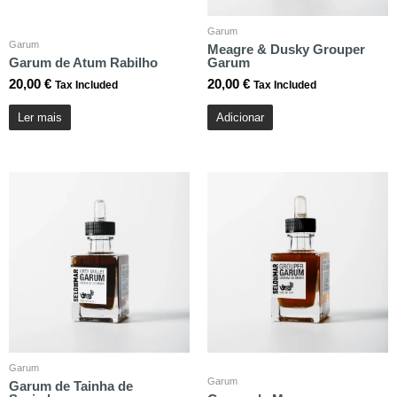
Garum
Garum
Meagre & Dusky Grouper
Garum de Atum Rabilho
Garum
20,00
€
20,00
€
Tax Included
Tax Included
Ler mais
Adicionar
Garum
Garum
Garum de Tainha de