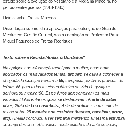
estudo sobre a evolução do Vestuário e a Moda na Madeira, no
período entre guerras (1918-1939).
Licínia Isabel Freitas Macedo
Dissertação submetida a aprovação para obtenção do Grau de
Mestre em Gestão Cultural, sob a orientação do Professor Paulo
Miguel Fagundes de Freitas Rodrigues.
Texto sobre a Revista Modas & Bordados*
Nas páginas de informação geral para a mulher, onde eram
abordados os maisvariados temas, também se dava a conhecer a
chegada da Coleção Feminina
95
, composta por livros práticos, de
leitura útil “para todas as circunstâncias da vida de qualquer
senhora ou menina”
96
. Estes livros apresentavam os mais
variados títulos entre os quais se destacavam:
A arte de saber
viver; Guia de boa cosinheira; Arte de noivar
, e uma série de
textos sobre
25 maneiras de cozinhar (batatas, bacalhau, arroz,
etc)
. A M&B continuou a ser semanal mantendo a mesma estrutura
ao longo dos anos 20 contidos neste estudo e durante os quais,