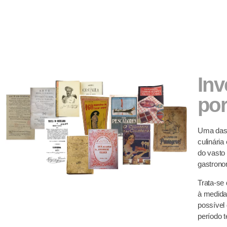
Inv
por
Uma das 
culinária
do vasto
gastrono
Trata-se
à medida
possível
período 