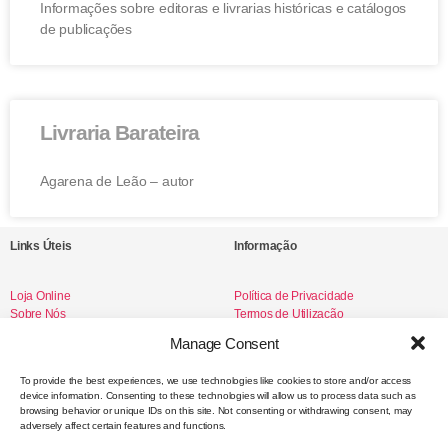
Informações sobre editoras e livrarias históricas e catálogos
de publicações
Livraria Barateira
Agarena de Leão – autor
Links Úteis
Informação
Loja Online
Política de Privacidade
Sobre Nós
Termos de Utilização
Livro de Reclamações
Manage Consent
To provide the best experiences, we use technologies like cookies to store and/or access
device information. Consenting to these technologies will allow us to process data such as
Redes Sociais
browsing behavior or unique IDs on this site. Not consenting or withdrawing consent, may
adversely affect certain features and functions.