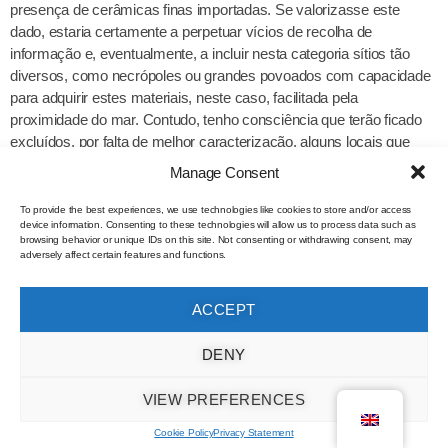
presença de cerâmicas finas importadas. Se valorizasse este
dado, estaria certamente a perpetuar vícios de recolha de
informação e, eventualmente, a incluir nesta categoria sítios tão
diversos, como necrópoles ou grandes povoados com capacidade
para adquirir estes materiais, neste caso, facilitada pela
proximidade do mar. Contudo, tenho consciência que terão ficado
excluídos, por falta de melhor caracterização, alguns locais que
poderão ter conhecido a implantação de villae, como por exemplo o
Manage Consent
sitio da Lezíria (8/264), nas proximidades de Baesuris, onde foi
recolhido um abundante lote de cerâmicas finas (Armda/Dias,
To provide the best experiences, we use technologies like cookies to store and/or access
device information. Consenting to these technologies will allow us to process data such as
1985).
browsing behavior or unique IDs on this site. Not consenting or withdrawing consent, may
adversely affect certain features and functions.
Na cartografia das villae foram incluídas, ainda, duas outras
realidades estreitamente relacionadas com o mundo rural; os
ACCEPT
vestígios de lagares e as barragens fig. 5).
No caso dos primeiros, infelizmente, só raras vezes está
DENY
inequivocamente demonstrado o seu enquadramento no período
romano, já que a maioria é documentada ou pela presença de
VIEW PREFERENCES
pesos das prensas —na praia, junto a Loulé Velho (8/300) e em
Cookie Policy
Privacy Statement
Aimadanin (594.2.1.)— ou pela presenta das estruturas