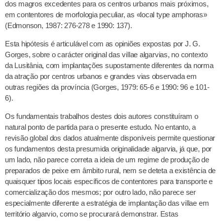
dos magros excedentes para os centros urbanos mais próximos,
em contentores de morfologia peculiar, as «local type amphoras»
(Edmonson, 1987: 276-278 e 1990: 137).
Esta hipótesis é articulável com as opiniões expostas por J. G.
Gorges, sobre o carácter original das villae algarvias, no contexto
da Lusitânia, com implantações supostamente diferentes da norma
da atração por centros urbanos e grandes vias observada em
outras regiões da província (Gorges, 1979: 65-6 e 1990: 96 e 101-
6).
Os fundamentais trabalhos destes dois autores constituíram o
natural ponto de partida para o presente estudo. No entanto, a
revisão global dos dados atualmente disponíveis permite questionar
os fundamentos desta presumida originalidade algarvia, já que, por
um lado, não parece correta a ideia de um regime de produção de
preparados de peixe em âmbito rural, nem se deteta a existência de
quaisquer tipos locais específicos de contentores para transporte e
comercialização dos mesmos; por outro lado, não parece ser
especialmente diferente a estratégia de implantação das villae em
território algarvio, como se procurará demonstrar. Estas