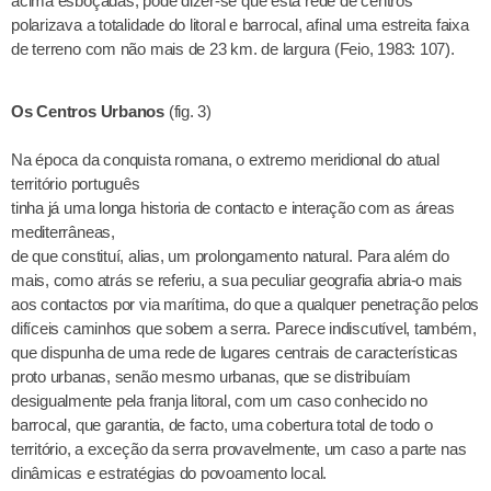
acima esboçadas, pode dizer-se que esta rede de centros
polarizava a totalidade do litoral e barrocal, afinal uma estreita faixa
de terreno com não mais de 23 km. de largura (Feio, 1983: 107).
Os Centros Urbanos
(fig. 3)
Na época da conquista romana, o extremo meridional do atual
território português
tinha já uma longa historia de contacto e interação com as áreas
mediterrâneas,
de que constituí, alias, um prolongamento natural. Para além do
mais, como atrás se referiu, a sua peculiar geografia abria-o mais
aos contactos por via marítima, do que a qualquer penetração pelos
difíceis caminhos que sobem a serra. Parece indiscutível, também,
que dispunha de uma rede de lugares centrais de características
proto urbanas, senão mesmo urbanas, que se distribuíam
desigualmente pela franja litoral, com um caso conhecido no
barrocal, que garantia, de facto, uma cobertura total de todo o
território, a exceção da serra provavelmente, um caso a parte nas
dinâmicas e estratégias do povoamento local.