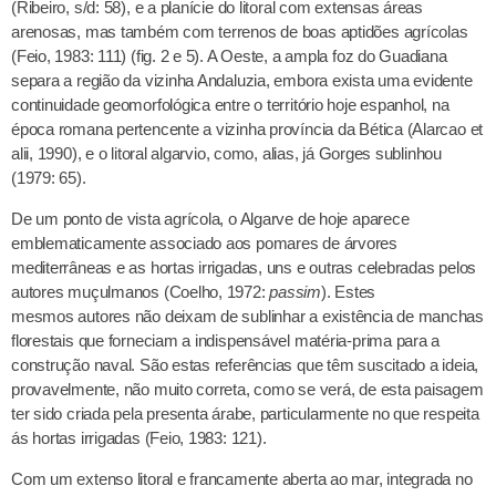
(Ribeiro, s/d: 58), e a planície do litoral com extensas áreas
arenosas, mas também com terrenos de boas aptidões agrícolas
(Feio, 1983: 111) (fig. 2 e 5). A Oeste, a ampla foz do Guadiana
separa a região da vizinha Andaluzia, embora exista uma evidente
continuidade geomorfológica entre o território hoje espanhol, na
época romana pertencente a vizinha província da Bética (Alarcao et
alii, 1990), e o litoral algarvio, como, alias, já Gorges sublinhou
(1979: 65).
De um ponto de vista agrícola, o Algarve de hoje aparece
emblematicamente associado aos pomares de árvores
mediterrâneas e as hortas irrigadas, uns e outras celebradas pelos
autores muçulmanos (Coelho, 1972:
passim
). Estes
mesmos autores não deixam de sublinhar a existência de manchas
florestais que forneciam a indispensável matéria-prima para a
construção naval. São estas referências que têm suscitado a ideia,
provavelmente, não muito correta, como se verá, de esta paisagem
ter sido criada pela presenta árabe, particularmente no que respeita
ás hortas irrigadas (Feio, 1983: 121).
Com um extenso litoral e francamente aberta ao mar, integrada no