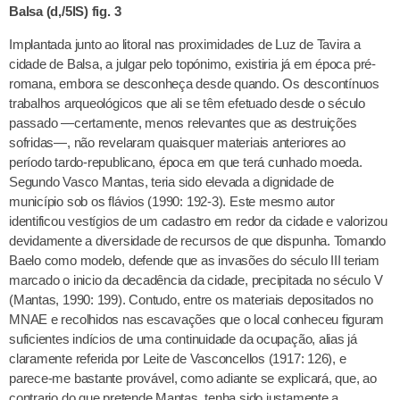
Balsa (d,/5lS) fig. 3
Implantada junto ao litoral nas proximidades de Luz de Tavira a
cidade de Balsa, a julgar pelo topónimo, existiria já em época pré-
romana, embora se desconheça desde quando. Os descontínuos
trabalhos arqueológicos que ali se têm efetuado desde o século
passado —certamente, menos relevantes que as destruições
sofridas—, não revelaram quaisquer materiais anteriores ao
período tardo-republicano, época em que terá cunhado moeda.
Segundo Vasco Mantas, teria sido elevada a dignidade de
município sob os flávios (1990: 192-3). Este mesmo autor
identificou vestígios de um cadastro em redor da cidade e valorizou
devidamente a diversidade de recursos de que dispunha. Tomando
Baelo como modelo, defende que as invasões do século III teriam
marcado o inicio da decadência da cidade, precipitada no século V
(Mantas, 1990: 199). Contudo, entre os materiais depositados no
MNAE e recolhidos nas escavações que o local conheceu figuram
suficientes indícios de uma continuidade da ocupação, alias já
claramente referida por Leite de Vasconcellos (1917: 126), e
parece-me bastante provável, como adiante se explicará, que, ao
contrario do que pretende Mantas, tenha sido justamente a