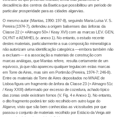
decadência dos centros da Baetica que possibilitou um período de
particular prosperidade para as cidades algarvias.
O mesmo autor (Mantas, 1990: 197-8), seguindo Maria Luísa V. S.
Pereira (1974-7), defendeu a origem balsenses das ânforas da
Classe 22 (= «Almagro 50» / Keay XVI) com as marcas LEV. GEN,
OLYNT e AEMHEL (v. anexo 1). No entanto, o estudo recente
destes materiais, particularmente a sua composição mineralógica
não autorizam uma identificação categórica —embora também não
a excluam— e a associação a materiais de construção com
marcas análogas, que Mantas refere, resulta certamente de um
equívoco, já que não apareceu qualquer tegulacom estas marcas
em Torre de Aires, mas sim em Portimão (Pereira, 1974-7: 246-8).
Entre os materiais de Torre de Aires depositados no MNAE de
Lisboa figura um fragmento de ânfora da Classe 23 (= Almagro 51c
/ Keay XXIII) deformado por excesso de cozedura, achado típico
das zonas onde existiram fornos (V. Fig. 4 e Anexo 1). No entanto,
o dito fragmento poderá ter sido recolhido em outro lugar do
Algarve, visto que são bem conhecidas as vicissitudes por que
passou o conjunto de materiais recolhido por Estácio da Veiga até