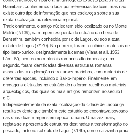
Hannibalis: conhecemos o local por referencias textuais, mas não
existe outro tipo de informação que nos esclareça sobre a sua
exata localização ou relevância regional.
Tradicionalmente, o antigo núcleo tem sido localizado ou no Monte
Molião (7/139), na margem esquerda do estuário da ribeira de
Bensafrim, também conhecida por rio de Lagos, ou sob a atual
cidade de Lagos (7/140). No primeiro, foram recolhidos materiais de
tipo ibero-púnico, designadamente lucernas (Viana et alii, 1953:
Lám. IV), bem como materiais romanos alto-imperiais; e no
segundo, foram identificadas diversas estruturas romanas
associadas á exploração de recursos marinhos, com materiais de
diferentes épocas, incluindo o Baixo-Império. Finalmente, em
dragagens efetuadas no estuário do rio foram recolhidos materiais
arqueológicos, dos quais os mais antigos remontam ao século I
d.C.
Independentemente da exata localização da cidade de Lacobriga
resulta evidente que também este estuário se encontrava povoado
nas suas duas margens em época romana. Uma vez mais,
regista-se a presenta de estruturas destinadas a transformação do
pescado, tanto no subsolo de Lagos (7/140), como na vizinha praia