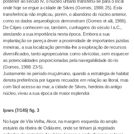
posterior ao século IV, o núcleo urbano transferiu-se para o local
onde hoje se ergue a cidade de Silves (Gomes, 1988: 25). Esta
transferência não implicou, porém, o abandono do núcleo anterior,
como os dados arqueológicos demonstram (Gomes et alii, 1986).
De Cilpes conhecem-se, também, cunhagens do século I a.C.,
atestando a sua importância nesta época. Embora a sua
implantação se pareça dever a proximidade de importantes jazidas
mineiras, a sua localização permitia-lhe a exploração de recursos
diversificados, tanto agropecuários como silvícolas, sem esquecer
as potencialidades proporcionadas pela navegabilidade do rio
(Gomes, 1988: 23-5).
Justamente no período muçulmano, quando a estratégia de habitat
denota preferência por lugares recuados em relação ao litoral, mas
com fácil acesso ao mar, a cidade de Silves, herdeira do antigo
núcleo, viveu a sua época de maior esplendor.
Ipses (7/145) fig. 3
No lugar de Vila Velha, Alvor, na margem esquerda do amplo
estuário da ribeira de Odiáxere, onde se tinham já registado