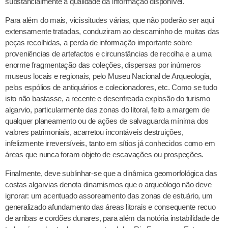
substancialmente a qualidade da informação disponível.
Para além do mais, vicissitudes várias, que não poderão ser aqui
extensamente tratadas, conduziram ao descaminho de muitas das
peças recolhidas, a perda de informação importante sobre
proveniências de artefactos e circunstâncias de recolha e a uma
enorme fragmentação das coleções, dispersas por inúmeros
museus locais e regionais, pelo Museu Nacional de Arqueologia,
pelos espólios de antiquários e colecionadores, etc. Como se tudo
isto não bastasse, a recente e desenfreada explosão do turismo
algarvio, particularmente das zonas do litoral, feito a margem de
qualquer planeamento ou de ações de salvaguarda mínima dos
valores patrimoniais, acarretou incontáveis destruições,
infelizmente irreversíveis, tanto em sítios já conhecidos como em
áreas que nunca foram objeto de escavações ou prospeções.
Finalmente, deve sublinhar-se que a dinâmica geomorfológica das
costas algarvias denota dinamismos que o arqueólogo não deve
ignorar: um acentuado assoreamento das zonas de estuário, um
generalizado afundamento das áreas litorais e consequente recuo
de arribas e cordões dunares, para além da notória instabilidade de