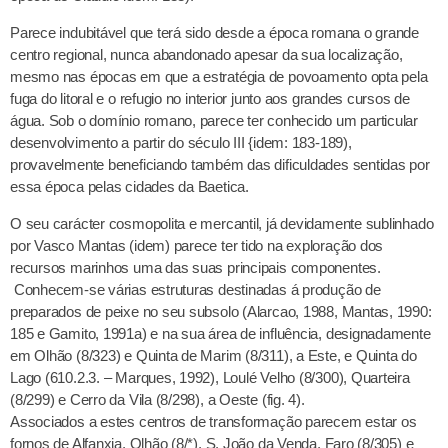
Parece indubitável que terá sido desde a época romana o grande
centro regional, nunca abandonado apesar da sua localização,
mesmo nas épocas em que a estratégia de povoamento opta pela
fuga do litoral e o refugio no interior junto aos grandes cursos de
água. Sob o domínio romano, parece ter conhecido um particular
desenvolvimento a partir do século III {idem: 183-189),
provavelmente beneficiando também das dificuldades sentidas por
essa época pelas cidades da Baetica.
O seu carácter cosmopolita e mercantil, já devidamente sublinhado
por Vasco Mantas (idem) parece ter tido na exploração dos
recursos marinhos uma das suas principais componentes.
Conhecem-se várias estruturas destinadas á produção de
preparados de peixe no seu subsolo (Alarcao, 1988, Mantas, 1990:
185 e Gamito, 1991a) e na sua área de influência, designadamente
em Olhão (8/323) e Quinta de Marim (8/311), a Este, e Quinta do
Lago (610.2.3. – Marques, 1992), Loulé Velho (8/300), Quarteira
(8/299) e Cerro da Vila (8/298), a Oeste (fig. 4).
Associados a estes centros de transformação parecem estar os
fornos de Alfanxia, Olhão (8/*), S. João da Venda, Faro (8/305) e