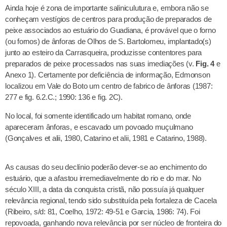
Ainda hoje é zona de importante saliniculutura e, embora não se
conheçam vestígios de centros para produção de preparados de
peixe associados ao estuário do Guadiana, é provável que o forno
(ou fornos) de ânforas de Olhos de S. Bartolomeu, implantado(s)
junto ao esteiro da Carrasqueira, produzisse contentores para
preparados de peixe processados nas suas imediações (v.
Fig. 4
e
Anexo 1). Certamente por deficiência de informação, Edmonson
localizou em Vale do Boto um centro de fabrico de ânforas (1987:
277 e fig. 6.2.C.; 1990: 136 e fig. 2C).
No local, foi somente identificado um habitat romano, onde
apareceram ânforas, e escavado um povoado muçulmano
(Gonçalves et alii, 1980, Catarino et alii, 1981 e Catarino, 1988).
As causas do seu declínio poderão dever-se ao enchimento do
estuário, que a afastou irremediavelmente do rio e do mar. No
século XIII, a data da conquista cristã, não possuía já qualquer
relevância regional, tendo sido substituída pela fortaleza de Cacela
(Ribeiro, s/d: 81, Coelho, 1972: 49-51 e Garcia, 1986: 74). Foi
repovoada, ganhando nova relevância por ser núcleo de fronteira do