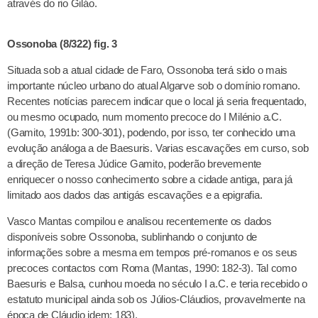
através do rio Giláo.
Ossonoba (8/322) fig. 3
Situada sob a atual cidade de Faro, Ossonoba terá sido o mais
importante núcleo urbano do atual Algarve sob o domínio romano.
Recentes notícias parecem indicar que o local já seria frequentado,
ou mesmo ocupado, num momento precoce do I Milénio a.C.
(Gamito, 1991b: 300-301), podendo, por isso, ter conhecido uma
evolução análoga a de Baesuris. Varias escavações em curso, sob
a direção de Teresa Júdice Gamito, poderão brevemente
enriquecer o nosso conhecimento sobre a cidade antiga, para já
limitado aos dados das antigás escavações e a epigrafia.
Vasco Mantas compilou e analisou recentemente os dados
disponíveis sobre Ossonoba, sublinhando o conjunto de
informações sobre a mesma em tempos pré-romanos e os seus
precoces contactos com Roma (Mantas, 1990: 182-3). Tal como
Baesuris e Balsa, cunhou moeda no século I a.C. e teria recebido o
estatuto municipal ainda sob os Júlios-Cláudios, provavelmente na
época de Cláudio idem: 183).