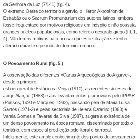
da Senhora da Luz (7/141) (fig. 4).
O extremo Oeste do território algarvio, o Hiéron Akrotérion de
Estrabão ou o Sacrum Promunturium dos autores latinos, embora
fosse frequentado por motivos religiosos era inóspito e não possuía
grandes núcleos populacionais, como refere o geógrafo grego (III, 1,
4). Não temos motivos para pensar que esta situação se tenha
alterado durante o período do domínio romano.
O Povoamento Rural (fig. 5.)
A observação das diferentes «Cartas Arqueológicas do Algarve»,
desde o primeiro
esboço geral de Estácio da Veiga (1910), as recentes sínteses de
Jorge Alarção (1988) e aos levantamentos promovidos pelo IPPAR
(Passos, 1990 e Marques, 1992), passando pela de Maria Luísa
Santos (1971-2) e pelas sectoriais de Helena Catarino (1988) e
Varela Gomes e Tavares da Silva (1987), sugere a existência de
um denso povoamento na época romana, disseminado por todo o
território, com especial predileção pelo litoral e barrocal.
Infelizmente, este amplo conhecimento dos pontos de povoamento