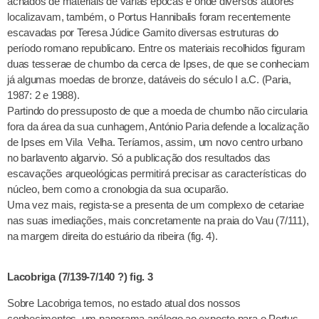
achados de materiais de várias épocas e onde diversos autores
localizavam, também, o Portus Hannibalis foram recentemente
escavadas por Teresa Júdice Gamito diversas estruturas do
período romano republicano. Entre os materiais recolhidos figuram
duas tesserae de chumbo da cerca de Ipses, de que se conheciam
já algumas moedas de bronze, datáveis do século I a.C. (Paria,
1987: 2 e 1988).
Partindo do pressuposto de que a moeda de chumbo não circularia
fora da área da sua cunhagem, António Paria defende a localização
de Ipses em Vila Velha. Teríamos, assim, um novo centro urbano
no barlavento algarvio. Só a publicação dos resultados das
escavações arqueológicas permitirá precisar as características do
núcleo, bem como a cronologia da sua ocuparão.
Uma vez mais, regista-se a presenta de um complexo de cetariae
nas suas imediações, mais concretamente na praia do Vau (7/111),
na margem direita do estuário da ribeira (fig. 4).
Lacobriga (7/139-7/140 ?) fig. 3
Sobre Lacobriga temos, no estado atual dos nossos
conhecimentos, um panorama análogo ao exposto para o Portus