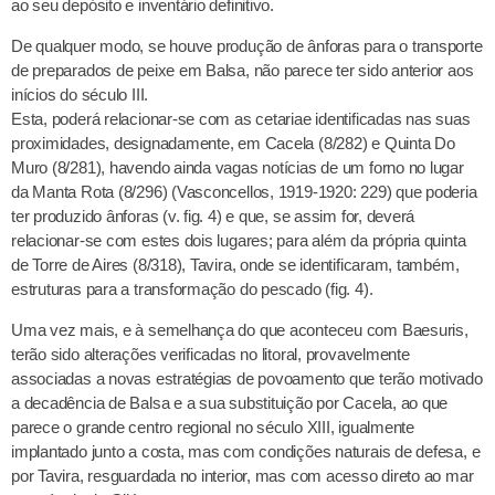
ao seu depósito e inventário definitivo.
De qualquer modo, se houve produção de ânforas para o transporte
de preparados de peixe em Balsa, não parece ter sido anterior aos
inícios do século III.
Esta, poderá relacionar-se com as cetariae identificadas nas suas
proximidades, designadamente, em Cacela (8/282) e Quinta Do
Muro (8/281), havendo ainda vagas notícias de um forno no lugar
da Manta Rota (8/296) (Vasconcellos, 1919-1920: 229) que poderia
ter produzido ânforas (v. fig. 4) e que, se assim for, deverá
relacionar-se com estes dois lugares; para além da própria quinta
de Torre de Aires (8/318), Tavira, onde se identificaram, também,
estruturas para a transformação do pescado (fig. 4).
Uma vez mais, e à semelhança do que aconteceu com Baesuris,
terão sido alterações verificadas no litoral, provavelmente
associadas a novas estratégias de povoamento que terão motivado
a decadência de Balsa e a sua substituição por Cacela, ao que
parece o grande centro regional no século XIII, igualmente
implantado junto a costa, mas com condições naturais de defesa, e
por Tavira, resguardada no interior, mas com acesso direto ao mar