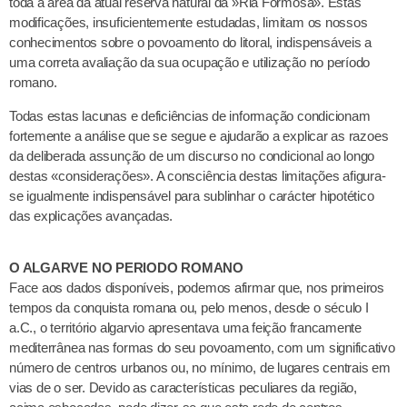
toda a área da atual reserva natural da »Ria Formosa». Estas
modificações, insuficientemente estudadas, limitam os nossos
conhecimentos sobre o povoamento do litoral, indispensáveis a
uma correta avaliação da sua ocupação e utilização no período
romano.
Todas estas lacunas e deficiências de informação condicionam
fortemente a análise que se segue e ajudarão a explicar as razoes
da deliberada assunção de um discurso no condicional ao longo
destas «considerações». A consciência destas limitações afigura-
se igualmente indispensável para sublinhar o carácter hipotético
das explicações avançadas.
O ALGARVE NO PERIODO ROMANO
Face aos dados disponíveis, podemos afirmar que, nos primeiros
tempos da conquista romana ou, pelo menos, desde o século I
a.C., o território algarvio apresentava uma feição francamente
mediterrânea nas formas do seu povoamento, com um significativo
número de centros urbanos ou, no mínimo, de lugares centrais em
vias de o ser. Devido as características peculiares da região,