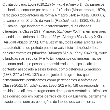
Quinta do Lago, Loulé (610.2.3) (v. Fig. 4 e Anexo 1). Os primeiros,
conhecidos somente por breves referências (Mascarenhas, 1974),
terão produzido ânforas da forma Almagro 51ab (= Keay XIX/XXI),
tal como os de S. João da Venda (Fabião/Arruda, 1990). Os da
Quinta do Lago fabricaram, aparentemente, duas classes
diferentes: a Classe 23 (= Almagro 51c/Keay XXIII) e, em menores
quantidades, ânforas da Classe 22 (= -Almagro 50» / Keay XXII)
(Arruda/Fabiado, 1990). Uma vez mais, todas estas ânforas são
características do período posterior aos inícios do século III e,
particularmente as primeiras (Almagro 51a-b / Keay XIX/XXI), muito
difundidas nos séculos IV e V. Em depósito nos museus não se
encontra nada que possa ser considerado um «tipo local» de
contentor associado a estes fornos, como defendeu Edmonson
(1987: 277 e 1990: 137) e o conjunto de fragmentos que
primeiramente identificamos como pertencentes a ânforas da
Classe 20/21 (Arruda/Fabiao, 1990: 202 e fig. 58) corresponde, na
realidade, a diferentes fragmentos de suportes cerâmicos, idênticos
aos conhecidos em outros centros oleiros da Lusitânia, certamente
relacionados com as operações de fabrico dos contentores.