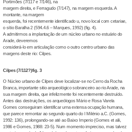
Portimões (7/117 e 7/146), na
margem direita, e Ferragudo (7/147), na margem esquerda. A
montante, na margem
esquerda, foi recentemente identificado u, novo local com cetariae,
o sítio Baralha 2 (594.4.6 – Marques, 1992) (fig. 4).
A admitirmos a implantação de um núcleo urbano no estuário do
Arade, deveremos
considerá-lo em articulação como o outro centro urbano das
margens deste rio: Cilpes.
Cilpes (7/112?)fig. 3
O Núcleo urbano de Cilpes deve localizar-se no Cerro da Rocha
Branca, importante sitio arqueológico sobranceiro ao rio Arade, na
sua margem direita, que infelizmente foi recentemente destruído.
Antes das destruições, os arqueólogos Mário e Rosa Varela
Gomes conseguiram identificar urna extensa ocupação humana,
que parece remontar ao segundo quarto do I Milénio a.C. (Gomes,
1992: 136), prolongando-se até ao Baixo Imperio (Gomes et alii,
1986 e Gomes, 1988: 23-5). Num momento impreciso, mas talvez