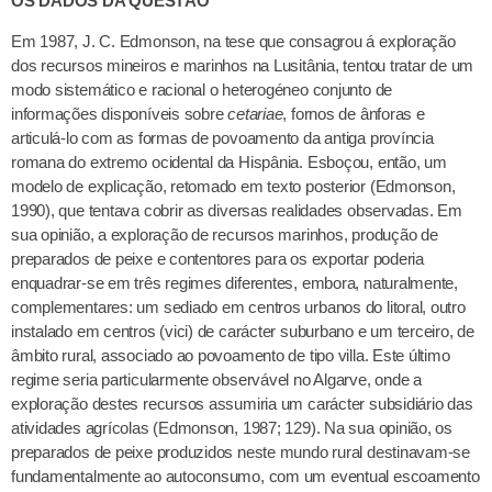
OS DADOS DA QUESTÃO
Em 1987, J. C. Edmonson, na tese que consagrou á exploração
dos recursos mineiros e marinhos na Lusitânia, tentou tratar de um
modo sistemático e racional o heterogéneo conjunto de
informações disponíveis sobre
cetariae
, fornos de ânforas e
articulá-lo com as formas de povoamento da antiga província
romana do extremo ocidental da Hispânia. Esboçou, então, um
modelo de explicação, retomado em texto posterior (Edmonson,
1990), que tentava cobrir as diversas realidades observadas. Em
sua opinião, a exploração de recursos marinhos, produção de
preparados de peixe e contentores para os exportar poderia
enquadrar-se em três regimes diferentes, embora, naturalmente,
complementares: um sediado em centros urbanos do litoral, outro
instalado em centros (vici) de carácter suburbano e um terceiro, de
âmbito rural, associado ao povoamento de tipo villa. Este último
regime seria particularmente observável no Algarve, onde a
exploração destes recursos assumiria um carácter subsidiário das
atividades agrícolas (Edmonson, 1987; 129). Na sua opinião, os
preparados de peixe produzidos neste mundo rural destinavam-se
fundamentalmente ao autoconsumo, com um eventual escoamento