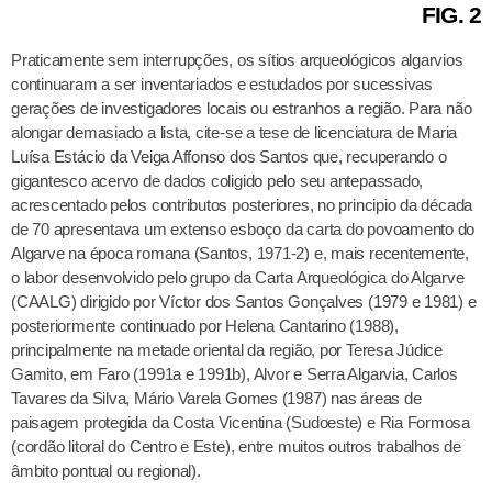
FIG. 2
Praticamente sem interrupções, os sítios arqueológicos algarvios
continuaram a ser inventariados e estudados por sucessivas
gerações de investigadores locais ou estranhos a região. Para não
alongar demasiado a lista, cite-se a tese de licenciatura de Maria
Luísa Estácio da Veiga Affonso dos Santos que, recuperando o
gigantesco acervo de dados coligido pelo seu antepassado,
acrescentado pelos contributos posteriores, no principio da década
de 70 apresentava um extenso esboço da carta do povoamento do
Algarve na época romana (Santos, 1971-2) e, mais recentemente,
o labor desenvolvido pelo grupo da Carta Arqueológica do Algarve
(CAALG) dirigido por Víctor dos Santos Gonçalves (1979 e 1981) e
posteriormente continuado por Helena Cantarino (1988),
principalmente na metade oriental da região, por Teresa Júdice
Gamito, em Faro (1991a e 1991b), Alvor e Serra Algarvia, Carlos
Tavares da Silva, Mário Varela Gomes (1987) nas áreas de
paisagem protegida da Costa Vicentina (Sudoeste) e Ria Formosa
(cordão litoral do Centro e Este), entre muitos outros trabalhos de
âmbito pontual ou regional).