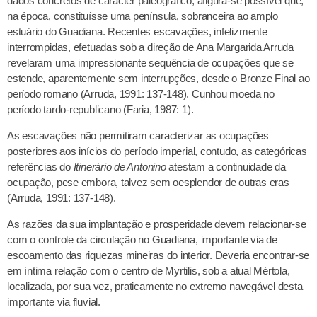
dados concretos de carácter paleográfico, afigura-se possível que,
na época, constituísse uma península, sobranceira ao amplo
estuário do Guadiana. Recentes escavações, infelizmente
interrompidas, efetuadas sob a direção de Ana Margarida Arruda
revelaram uma impressionante sequência de ocupações que se
estende, aparentemente sem interrupções, desde o Bronze Final ao
período romano (Arruda, 1991: 137-148). Cunhou moeda no
período tardo-republicano (Faria, 1987: 1).
As escavações não permitiram caracterizar as ocupações
posteriores aos inícios do período imperial, contudo, as categóricas
referências do
Itinerário de Antonino
atestam a continuidade da
ocupação, pese embora, talvez sem oesplendor de outras eras
(Arruda, 1991: 137-148).
As razões da sua implantação e prosperidade devem relacionar-se
com o controle da circulação no Guadiana, importante via de
escoamento das riquezas mineiras do interior. Deveria encontrar-se
em íntima relação com o centro de Myrtilis, sob a atual Mértola,
localizada, por sua vez, praticamente no extremo navegável desta
importante via fluvial.