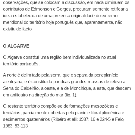
observações, que se colocam a discussão, em nada diminuem os
contributos de Edmonson e Gorges, procuram somente retificar a
ideia estabelecida de uma pretensa originalidade do extremo
meridional do território hoje português que, aparentemente, não
existiu de facto.
O ALGARVE
O Algarve constituí uma região bem individualizada no atual
território português.
A norte é delimitado pela serra, que o separa da peneplanície
alentejana, e é constituída por duas grandes massas de relevo a
Serra do Caldeirão, a oeste, e a de Monchique, a este, que descem
em anfiteatro na direção do mar (fig. 1).
O restante território compõe-se de formações mesozóicas e
terciárias, parcialmente cobertas pela planície litoral pliocénica e
sedimentos quaternários (Ribeiro et alii: 1987: 16 e 224-5 e Feio,
1983: 93-113.