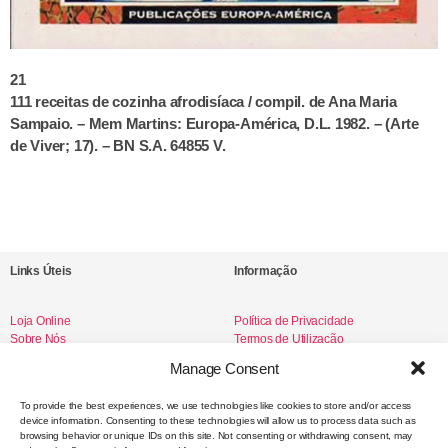
21
111 receitas de cozinha afrodisíaca / compil. de Ana Maria
Sampaio. – Mem Martins: Europa-América, D.L. 1982. – (Arte
de Viver; 17). – BN S.A. 64855 V.
Links Úteis
Informação
Loja Online
Política de Privacidade
Sobre Nós
Termos de Utilização
Livro de Reclamações
Manage Consent
To provide the best experiences, we use technologies like cookies to store and/or access
device information. Consenting to these technologies will allow us to process data such as
Redes Sociais
browsing behavior or unique IDs on this site. Not consenting or withdrawing consent, may