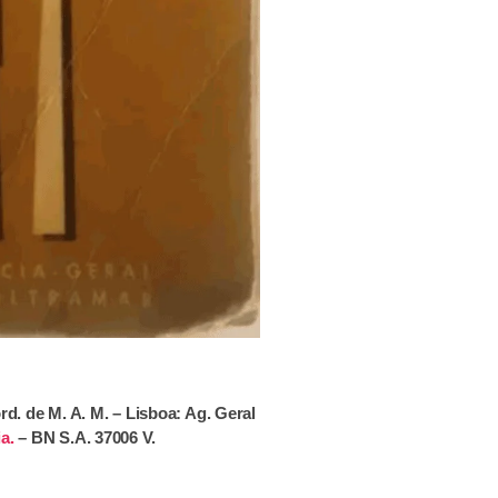
d. de M. A. M. – Lisboa: Ag. Geral
a.
– BN S.A. 37006 V.