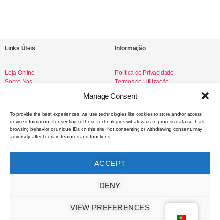
Links Úteis
Informação
Loja Online
Política de Privacidade
Sobre Nós
Termos de Utilização
Livro de Reclamações
Manage Consent
To provide the best experiences, we use technologies like cookies to store and/or access
device information. Consenting to these technologies will allow us to process data such as
Redes Sociais
browsing behavior or unique IDs on this site. Not consenting or withdrawing consent, may
adversely affect certain features and functions.
Instagram
Facebook
ACCEPT
Contacto
DENY
VIEW PREFERENCES
hello@selodemar.com