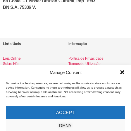
da Costa. – Lisboa: Difusão Cultural, imp. 1993
BN S.A. 75336 V.
Links Úteis
Informação
Loja Online
Política de Privacidade
Sobre Nós
Termos de Utilização
Livro de Reclamações
Manage Consent
To provide the best experiences, we use technologies like cookies to store and/or access
device information. Consenting to these technologies will allow us to process data such as
Redes Sociais
browsing behavior or unique IDs on this site. Not consenting or withdrawing consent, may
adversely affect certain features and functions.
Instagram
Facebook
ACCEPT
Contacto
DENY