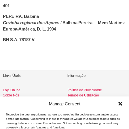
401
PEREIRA, Balbina
Cozinha regional dos Açores
/ Balbina Pereira. – Mem Martins:
Europa-América, D. L. 1994
BN S.A. 78187 V.
Links Úteis
Informação
Loja Online
Política de Privacidade
Sobre Nós
Termos de Utilização
Livro de Reclamações
Manage Consent
To provide the best experiences, we use technologies like cookies to store and/or access
device information. Consenting to these technologies will allow us to process data such as
Redes Sociais
browsing behavior or unique IDs on this site. Not consenting or withdrawing consent, may
adversely affect certain features and functions.