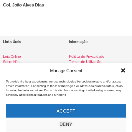
Col. João Alves Dias
Links Úteis
Informação
Loja Online
Política de Privacidade
Sobre Nós
Termos de Utilização
Livro de Reclamações
Manage Consent
To provide the best experiences, we use technologies like cookies to store and/or access
device information. Consenting to these technologies will allow us to process data such as
Redes Sociais
browsing behavior or unique IDs on this site. Not consenting or withdrawing consent, may
adversely affect certain features and functions.
Instagram
Facebook
ACCEPT
Contacto
DENY