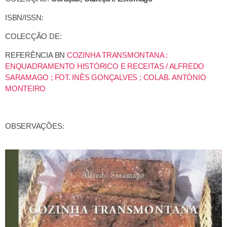
ISBN/ISSN:
COLECÇÃO DE:
REFERÊNCIA BN
COZINHA TRANSMONTANA :
ENQUADRAMENTO HISTÓRICO E RECEITAS / ALFREDO
SARAMAGO ; FOT. INÊS GONÇALVES ; COLAB. ANTÓNIO
MONTEIRO
OBSERVAÇÕES: