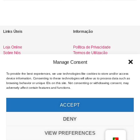
Links Úteis
Informação
Loja Online
Política de Privacidade
Sobre Nós
Termos de Utilização
Livro de Reclamações
Manage Consent
To provide the best experiences, we use technologies like cookies to store and/or access
device information. Consenting to these technologies will allow us to process data such as
Redes Sociais
browsing behavior or unique IDs on this site. Not consenting or withdrawing consent, may
adversely affect certain features and functions.
Instagram
Facebook
ACCEPT
Contacto
DENY
VIEW PREFERENCES
hello@selodemar.com