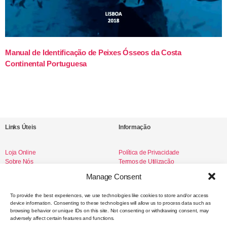
Manual de Identificação de Peixes Ósseos da Costa
Continental Portuguesa
Links Úteis
Informação
Loja Online
Política de Privacidade
Sobre Nós
Termos de Utilização
Livro de Reclamações
Manage Consent
To provide the best experiences, we use technologies like cookies to store and/or access
device information. Consenting to these technologies will allow us to process data such as
Redes Sociais
browsing behavior or unique IDs on this site. Not consenting or withdrawing consent, may
adversely affect certain features and functions.