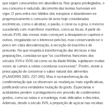
que sejam consumidos em abundância. Nos grupos privilegiados, o
seu consumo é reduzido, decorrente das teorias humorais em
vigor. O peru entra nos hábitos dos europeus e abandonam-se
progressivamente o consumo de aves hoje consideradas
excêntricas, como o alcatraz, o pavão, o cisne ou o grou, o mesmo
sucedendo com mamíferos marinhos, como as focas. A partir do
século XVIII, das mesas reais começam a desaparecer caprinos e
ovinos, resgatando-se o interesse pelo boi, mas conservando-se o
porco em clara desvalorização, à exceção do toucinho e do
presunto. No que respeita à transformação das técnicas e das
preparações, constata-se que “os cozinheiros franceses dos
séculos XVII e XVIII, tal como os da Idade Média, sujeitaram muitas
vezes as carnes a várias cozeduras sucessivas”. Porém, existe a
preocupação de conservar o sabor natural dos alimentos
(FLANDRIN 2001: 237-245). Mas é na transformação da
condimentação que se observam as mudanças mais significativas,
justificando uma verdadeira mutação do gosto. Especiarias e
acidulantes perdem o protagonismo em proveito de condimentos
gordos, como as natas e a manteiga, mais delicados e discretos.
Ademais, desde o século XVII, a proporção de açúcar nas receitas