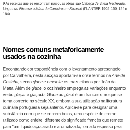
9 As receitas que se encontram nas duas obras são
Cabeça de Vitela Recheada
,
Língua de Fricassé
e
Mãos de Carneiro em Fricassé
(PLANTIER 1905: 150, 124 e
184).
Nomes comuns metaforicamente
usados na cozinha
Encontrando correspondência com o levantamento apresentado
por Carvalheira, nesta secção apontam-se onze termos na
Arte de
Cozinha
, sendo
glace
e
omelette
os mais citados por João da
Matta. Além de
glace
, o cozinheiro emprega as variações enquanto
verbo
glaçar
e
glaçado
.
Glace
ou
glacé
é um francesismo que se
torna corrente no século XX, embora a sua utilização na literatura
culinária portuguesa seja anterior. Aplica-se para designar uma
substância com que se cobrem bolos, uma espécie de creme
utilizado como enfeite, diferente do significado francês que remete
para “um líquido açucarado e aromatizado, tornado espesso pela