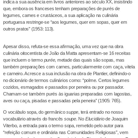
indica a sua ausência em livros anteriores ao século XX, insistindo
que, embora os franceses tenham preparações de purés de
legumes, carnes e crustáceos, a sua aplicação na culinária
portuguesa restringe-se “aos legumes, quer em sopas, quer em
outros pratos” (1953: 113).
Apesar disso, refuta-se essa afirmação, uma vez que na obra
culinária oitocentista de João da Matta apresentam-se 16 receitas
que incluem o termo
purée
, metade das quais são sopas, mas
também preparações com carnes, particularmente com caça, vitela
e carneiro. Acresce a sua inclusão na obra de Plantier, definindo-o
no dicionário de termos culinários como: “polme. Certos legumes
cozidos, esmagados e passados por peneira ou por passador.
Chamam-se também purés às iguarias preparadas com lagostas,
aves ou caça, pisadas e passadas pela peneira” (1905: 765).
O vocábulo sopa, do germânico
suppe
, terá entrado no nosso
vocabulário através do francês
soupe
. No
Elucidário
de Joaquim
Viterbo, a entrada para o termo sopa, remetido pelo autor para
“refeição comum e ordinária nas Comunidades Religiosas”, vem