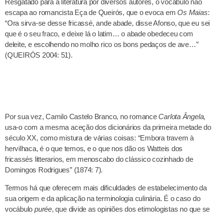
Resgatado para a literatura por diversos autores, o vocábulo não
escapa ao romancista Eça de Queirós, que o evoca em
Os Maias
:
“Ora sirva-se desse fricassé, ande abade, disse Afonso, que eu sei
que é o seu fraco, e deixe lá o latim… o abade obedeceu com
deleite, e escolhendo no molho rico os bons pedaços de ave…”
(QUEIRÓS 2004: 51).
Por sua vez, Camilo Castelo Branco, no romance
Carlota Ângela
,
usa-o com a mesma aceção dos dicionários da primeira metade do
século XX, como mistura de várias coisas: “Embora travem à
hervilhaca, é o que temos, e o que nos dão os Watteis dos
fricassés litterarios, em menoscabo do clássico cozinhado de
Domingos Rodrigues” (1874: 7).
Termos há que oferecem mais dificuldades de estabelecimento da
sua origem e da aplicação na terminologia culinária. É o caso do
vocábulo
purée
, que divide as opiniões dos etimologistas no que se