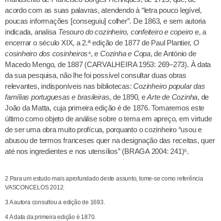
acordo com as suas palavras, atendendo à “letra pouco legível,
poucas informações [conseguiu] colher”. De 1863, e sem autoria
indicada, analisa
Tesouro do cozinheiro, confeiteiro e copeiro
e, a
encerrar o século XIX, a 2.ª edição de 1877 de Paul Plantier,
O
cosinheiro dos cosinheiros
⁴, e
Cozinha e Copa
, de António de
Macedo Mengo, de 1887 (CARVALHEIRA 1953: 269–273). À data
da sua pesquisa, não lhe foi possível consultar duas obras
relevantes, indisponíveis nas bibliotecas:
Cozinheiro popular das
famílias portuguesas e brasileiras
, de 1890, e
Arte de Cozinha
, de
João da Matta, cuja primeira edição é de 1876. Tomaremos este
último como objeto de análise sobre o tema em apreço, em virtude
de ser uma obra muito profícua, porquanto o cozinheiro “usou e
abusou de termos franceses quer na designação das receitas, quer
até nos ingredientes e nos utensílios” (BRAGA 2004: 241)⁵.
2 Para um estudo mais aprofundado deste assunto, tome-se como referência
VASCONCELOS 2012.
3 A autora consultou a edição de 1693.
4 A data da primeira edição é 1870.