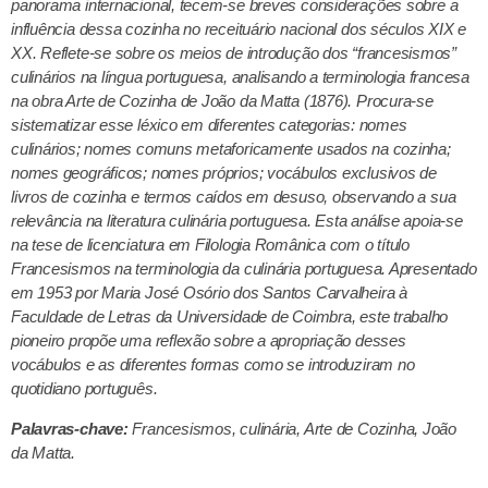
panorama internacional,
tecem-se breves considerações sobre a
influência dessa cozinha no receituário
nacional dos séculos XIX e
XX. Reflete-se sobre os meios de introdução dos “francesismos”
culinários na língua portuguesa, analisando a terminologia francesa
na obra Arte de Cozinha
de João da Matta (1876). Procura-se
sistematizar esse léxico em diferentes categorias:
nomes
culinários; nomes comuns metaforicamente usados na cozinha;
nomes geográficos;
nomes próprios; vocábulos exclusivos de
livros de cozinha e termos caídos em desuso,
observando a sua
relevância na literatura culinária portuguesa. Esta análise apoia-se
na
tese de licenciatura em Filologia Românica com o título
Francesismos na terminologia da
culinária portuguesa. Apresentado
em 1953 por Maria José Osório dos Santos Carvalheira
à
Faculdade de Letras da Universidade de Coimbra, este trabalho
pioneiro propõe uma
reflexão sobre a apropriação desses
vocábulos e as diferentes formas como se introduziram
no
quotidiano português.
Palavras-chave:
Francesismos, culinária, Arte de Cozinha, João
da Matta.