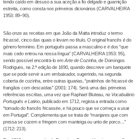
tendo caído em desuso a sua aceção a fio delgado e guarnição
estreita, como consta nos primeiros dicionários (CARVALHEIRA
1953: 89–90).
São onze as receitas em que João da Matta introduz o termo
fricassé
, cinco das quais o levam no título. O original francês é do
género feminino. Em português passa a masculino e é dos “que
mais cedo entrou na nossa língua” (CARVALHEIRA 1953: 95),
sendo possível encontrá-lo em
Arte de Cozinha
, de Domingos
Rodrigues, na 2.ª edição de 1690, quando descreve um banquete
que se pode servir a um embaixador, sugerindo, na segunda
coberta de cozinha, entre outras iguarias, “pratinhos de fricassé de
frangãos com descaídas” (2001: 174). Será uma das primeiras
referências escritas, uma vez que Raphael Bluteau, no
Vocabulário
Português e Latino
, publicado em 1712, regista a entrada como
“tomado do francês fricassée, e há pouco que se começa a usar
em Portugal”. Complementa que se trata de “manjares que com
pressa se cozem e fringem com manteiga ou unto de porco…”
(1712: 213).