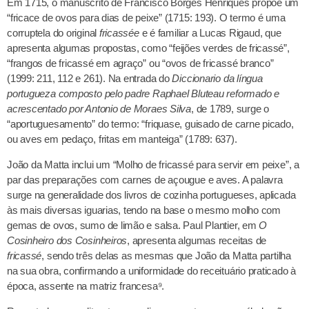
Em 1715, o manuscrito de Francisco Borges Henriques propõe um
“fricace de ovos para dias de peixe” (1715: 193). O termo é uma
corruptela do original
fricassée
e é familiar a Lucas Rigaud, que
apresenta algumas propostas, como “feijões verdes de fricassé”,
“frangos de fricassé em agraço” ou “ovos de fricassé branco”
(1999: 211, 112 e 261). Na entrada do
Diccionario da língua
portugueza composto pelo padre Raphael Bluteau reformado e
acrescentado por Antonio de Moraes Silva
, de 1789, surge o
“aportuguesamento” do termo: “friquase, guisado de carne picado,
ou aves em pedaço, fritas em manteiga” (1789: 637).
João da Matta inclui um “Molho de fricassé para servir em peixe”, a
par das preparações com carnes de açougue e aves. A palavra
surge na generalidade dos livros de cozinha portugueses, aplicada
às mais diversas iguarias, tendo na base o mesmo molho com
gemas de ovos, sumo de limão e salsa. Paul Plantier, em
O
Cosinheiro dos Cosinheiros
, apresenta algumas receitas de
fricassé
, sendo três delas as mesmas que João da Matta partilha
na sua obra, confirmando a uniformidade do receituário praticado à
época, assente na matriz francesa⁹.