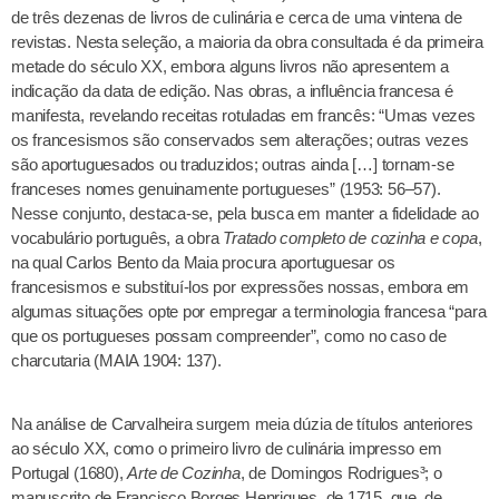
de três dezenas de livros de culinária e cerca de uma vintena de
revistas. Nesta seleção, a maioria da obra consultada é da primeira
metade do século XX, embora alguns livros não apresentem a
indicação da data de edição. Nas obras, a influência francesa é
manifesta, revelando receitas rotuladas em francês: “Umas vezes
os francesismos são conservados sem alterações; outras vezes
são aportuguesados ou traduzidos; outras ainda […] tornam-se
franceses nomes genuinamente portugueses” (1953: 56–57).
Nesse conjunto, destaca-se, pela busca em manter a fidelidade ao
vocabulário português, a obra
Tratado completo de cozinha e copa
,
na qual Carlos Bento da Maia procura aportuguesar os
francesismos e substituí-los por expressões nossas, embora em
algumas situações opte por empregar a terminologia francesa “para
que os portugueses possam compreender”, como no caso de
charcutaria (MAIA 1904: 137).
Na análise de Carvalheira surgem meia dúzia de títulos anteriores
ao século XX, como o primeiro livro de culinária impresso em
Portugal (1680),
Arte de Cozinha
, de Domingos Rodrigues³; o
manuscrito de Francisco Borges Henriques, de 1715, que, de