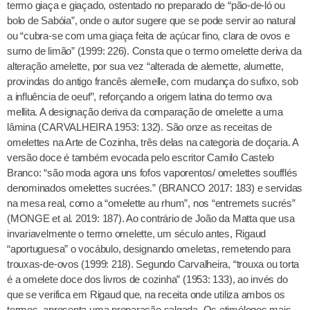
termo giaça e giaçado, ostentado no preparado de “pão-de-ló ou
bolo de Sabóia”, onde o autor sugere que se pode servir ao natural
ou “cubra-se com uma giaça feita de açúcar fino, clara de ovos e
sumo de limão” (1999: 226). Consta que o termo omelette deriva da
alteração amelette, por sua vez “alterada de alemette, alumette,
provindas do antigo francês alemelle, com mudança do sufixo, sob
a influência de oeuf”, reforçando a origem latina do termo ova
mellita. A designação deriva da comparação de omelette a uma
lâmina (CARVALHEIRA 1953: 132). São onze as receitas de
omelettes na Arte de Cozinha, três delas na categoria de doçaria. A
versão doce é também evocada pelo escritor Camilo Castelo
Branco: “são moda agora uns fofos vaporentos/ omelettes soufflés
denominados omelettes sucrées.” (BRANCO 2017: 183) e servidas
na mesa real, como a “omelette au rhum”, nos “entremets sucrés”
(MONGE et al. 2019: 187). Ao contrário de João da Matta que usa
invariavelmente o termo omelette, um século antes, Rigaud
“aportuguesa” o vocábulo, designando omeletas, remetendo para
trouxas-de-ovos (1999: 218). Segundo Carvalheira, “trouxa ou torta
é a omelete doce dos livros de cozinha” (1953: 133), ao invés do
que se verifica em Rigaud que, na receita onde utiliza ambos os
termos, apresenta uma preparação salgada. Os etimólogos mais