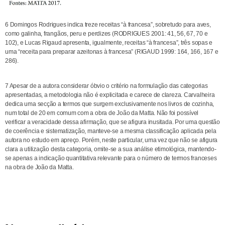
6 Domingos Rodrigues indica treze receitas “à francesa”, sobretudo para aves,
como galinha, frangãos, peru e perdizes (RODRIGUES 2001: 41, 56, 67, 70 e
102), e Lucas Rigaud apresenta, igualmente, receitas “à francesa”, três sopas e
uma “receita para preparar azeitonas à francesa” (RIGAUD 1999: 164, 166, 167 e
286).
7 Apesar de a autora considerar óbvio o critério na formulação das categorias
apresentadas, a metodologia não é explicitada e carece de clareza. Carvalheira
dedica uma secção a termos que surgem exclusivamente nos livros de cozinha,
num total de 20 em comum com a obra de João da Matta. Não foi possível
verificar a veracidade dessa afirmação, que se afigura inusitada. Por uma questão
de coerência e sistematização, manteve-se a mesma classificação aplicada pela
autora no estudo em apreço. Porém, neste particular, uma vez que não se afigura
clara a utilização desta categoria, omite-se a sua análise etimológica, mantendo-
se apenas a indicação quantitativa relevante para o número de termos franceses
na obra de João da Matta.