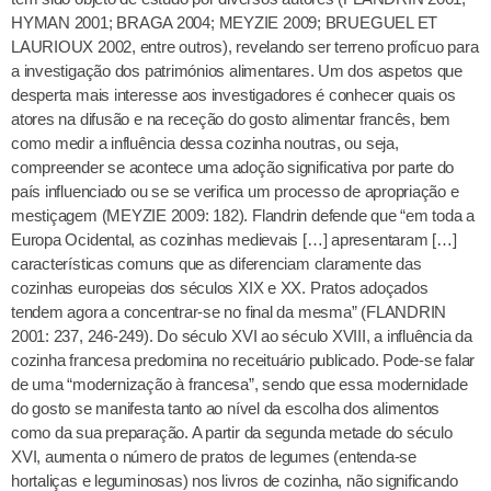
HYMAN 2001; BRAGA 2004; MEYZIE 2009; BRUEGUEL ET
LAURIOUX 2002, entre outros), revelando ser terreno profícuo para
a investigação dos patrimónios alimentares. Um dos aspetos que
desperta mais interesse aos investigadores é conhecer quais os
atores na difusão e na receção do gosto alimentar francês, bem
como medir a influência dessa cozinha noutras, ou seja,
compreender se acontece uma adoção significativa por parte do
país influenciado ou se se verifica um processo de apropriação e
mestiçagem (MEYZIE 2009: 182). Flandrin defende que “em toda a
Europa Ocidental, as cozinhas medievais […] apresentaram […]
características comuns que as diferenciam claramente das
cozinhas europeias dos séculos XIX e XX. Pratos adoçados
tendem agora a concentrar-se no final da mesma” (FLANDRIN
2001: 237, 246-249). Do século XVI ao século XVIII, a influência da
cozinha francesa predomina no receituário publicado. Pode-se falar
de uma “modernização à francesa”, sendo que essa modernidade
do gosto se manifesta tanto ao nível da escolha dos alimentos
como da sua preparação. A partir da segunda metade do século
XVI, aumenta o número de pratos de legumes (entenda-se
hortaliças e leguminosas) nos livros de cozinha, não significando