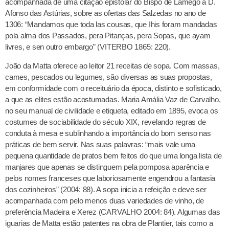
acompanhada de uma citação epistolar do Bispo de Lamego a D.
Afonso das Astúrias, sobre as ofertas das Salzedas no ano de
1306: “Mandamos que toda las cousas, que Ihis foram mandadas
pola alma dos Passados, pera Pitanças, pera Sopas, que ayam
livres, e sen outro embargo” (VITERBO 1865: 220).
João da Matta oferece ao leitor 21 receitas de sopa. Com massas,
carnes, pescados ou legumes, são diversas as suas propostas,
em conformidade com o receituário da época, distinto e sofisticado,
a que as elites estão acostumadas. Maria Amália Vaz de Carvalho,
no seu manual de civilidade e etiqueta, editado em 1895, evoca os
costumes de sociabilidade do século XIX, revelando regras de
conduta à mesa e sublinhando a importância do bom senso nas
práticas de bem servir. Nas suas palavras: “mais vale uma
pequena quantidade de pratos bem feitos do que uma longa lista de
manjares que apenas se distinguem pela pomposa aparência e
pelos nomes franceses que laboriosamente engendrou a fantasia
dos cozinheiros” (2004: 88). A sopa inicia a refeição e deve ser
acompanhada com pelo menos duas variedades de vinho, de
preferência Madeira e Xerez (CARVALHO 2004: 84). Algumas das
iguarias de Matta estão patentes na obra de Plantier, tais como a