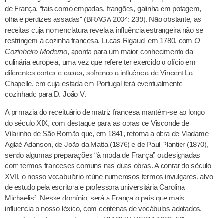
de França, “tais como empadas, frangões, galinha em potagem,
olha e perdizes assadas” (BRAGA 2004: 239). Não obstante, as
receitas cuja nomenclatura revela a influência estrangeira não se
restringem à cozinha francesa. Lucas Rigaud, em 1780, com
O
Cozinheiro Moderno
, aponta para um maior conhecimento da
culinária europeia, uma vez que refere ter exercido o ofício em
diferentes cortes e casas, sofrendo a influência de Vincent La
Chapelle, em cuja estada em Portugal terá eventualmente
cozinhado para D. João V.
A primazia do receituário de matriz francesa mantém-se ao longo
do século XIX, com destaque para as obras de Visconde de
Vilarinho de São Romão que, em 1841, retoma a obra de Madame
Aglaé Adanson, de João da Matta (1876) e de Paul Plantier (1870),
sendo algumas preparações “à moda de França” oudesignadas
com termos franceses comuns nas duas obras. A contar do século
XVII, o nosso vocabulário reúne numerosos termos invulgares, alvo
de estudo pela escritora e professora universitária Carolina
Michaelis². Nesse domínio, será a França o país que mais
influencia o nosso léxico, com centenas de vocábulos adotados,