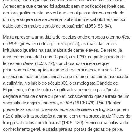
Acrescenta que o termo foi adotado sem modificações fonéticas,
embora graficamente se verifique em alguns autores a queda de
um
m
, e sugere que se deveria “substituir o vocábulo francês por
caldo concentrado ou caldo de substância” (1953: 83–84).
Matta apresenta uma dúzia de receitas onde emprega o termo
filete
ou
fillete
(prevalecendo a primeira grafia), as mais das vezes
intitulando iguarias na sua maioria de carne e aves. De resto, já
aparece na obra de Lucas Rigaud, em 1780, no prato guisado de
lebres em
filetes
(1999: 72), corroborando a ideia de que
primitivamente se aplica à carne de determinados animais. Os
dicionários mais antigos ainda não se referem ao termo associado
à culinária. No início do século XX, o etimologista Cândido de
Figueiredo, além de outros significados, remete-o para “posta
delgada e frita de carne ou peixe”, considerando que se trata de um
vocábulo de origem francesa, de
filet
(1913: 878). Paul Plantier
presenteia-nos com diversas receitas de
filetes
de linguado, porém
não é alheio à associação à carne, com uma proposta de “filetes de
frango salteados com tubaras” (1905: 120). Sendo uma palavra do
conhecimento geral, é usada para as postas delgadas de peixe,