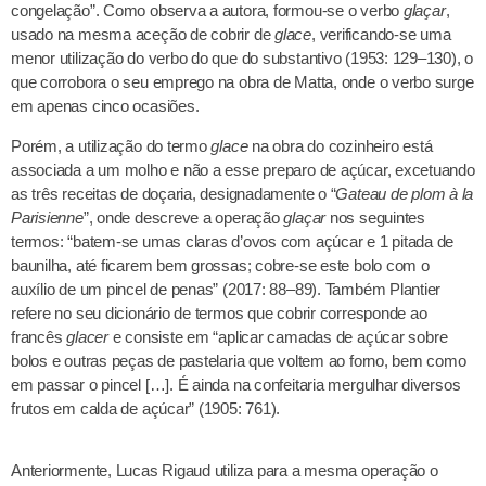
congelação”. Como observa a autora, formou-se o verbo
glaçar
,
usado na mesma aceção de cobrir de
glace
, verificando-se uma
menor utilização do verbo do que do substantivo (1953: 129–130), o
que corrobora o seu emprego na obra de Matta, onde o verbo surge
em apenas cinco ocasiões.
Porém, a utilização do termo
glace
na obra do cozinheiro está
associada a um molho e não a esse preparo de açúcar, excetuando
as três receitas de doçaria, designadamente o “
Gateau de plom à la
Parisienne
”, onde descreve a operação
glaçar
nos seguintes
termos: “batem-se umas claras d’ovos com açúcar e 1 pitada de
baunilha, até ficarem bem grossas; cobre-se este bolo com o
auxílio de um pincel de penas” (2017: 88–89). Também Plantier
refere no seu dicionário de termos que cobrir corresponde ao
francês
glacer
e consiste em “aplicar camadas de açúcar sobre
bolos e outras peças de pastelaria que voltem ao forno, bem como
em passar o pincel […]. É ainda na confeitaria mergulhar diversos
frutos em calda de açúcar” (1905: 761).
Anteriormente, Lucas Rigaud utiliza para a mesma operação o