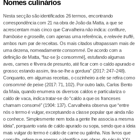
Nomes culinários
Nesta secção são identificados 26 termos, encontrando
correspondência com 21 na obra de João da Matta, a que se
acrescentam mais cinco que Carvalheira não indica:
confiture
,
framboise
e
groseille
, com apenas uma referência, e
relevé
e
truffé
,
ambos num par de receitas. Os mais citados ultrapassam mais de
uma dezena, nomeadamente
consommé
. De acordo com a
definição de Matta, “faz-se [o consommé], estufando algumas
aves, carnes e fêvera de presunto, até ficar com o caldo apurado e
grosso; estando assim, tira-se-lhe a gordura” (2017: 247–248).
Conquanto, em algumas receitas, o cozinheiro a ele se refira como
consommé
de peixe (2017: 71, 102). Por outro lado, Carlos Bento
da Maia, quando enumera os diversos caldos e particulariza o
caldo de vaca, indica tratar-se do “caldo a que os franceses
chamam consomé” (1904: 137). Carvalheira observa que “entre
nós o termo é vulgar, exceptuando a classe popular que ainda não
o conhece. Simplesmente nem toda a gente lhe associa a mesma
ideia”, porquanto varia de caldo apurado ou sopa, sendo que a ideia
mais vulgar do termo é caldo de carne ou galinha. Nos livros que
consulta, refere que apenas o identifica nas obras do século XX⁸.