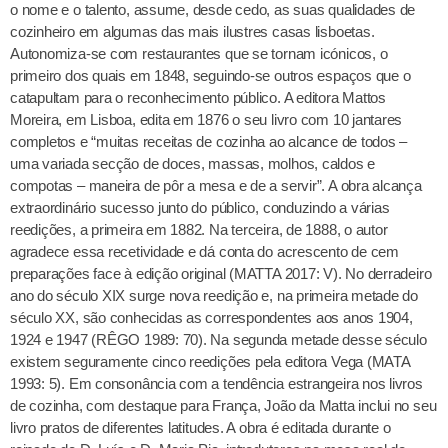
o nome e o talento, assume, desde cedo, as suas qualidades de
cozinheiro em algumas das mais ilustres casas lisboetas.
Autonomiza-se com restaurantes que se tornam icónicos, o
primeiro dos quais em 1848, seguindo-se outros espaços que o
catapultam para o reconhecimento público. A editora Mattos
Moreira, em Lisboa, edita em 1876 o seu livro com 10 jantares
completos e “muitas receitas de cozinha ao alcance de todos –
uma variada secção de doces, massas, molhos, caldos e
compotas – maneira de pôr a mesa e de a servir”. A obra alcança
extraordinário sucesso junto do público, conduzindo a várias
reedições, a primeira em 1882. Na terceira, de 1888, o autor
agradece essa recetividade e dá conta do acrescento de cem
preparações face à edição original (MATTA 2017: V). No derradeiro
ano do século XIX surge nova reedição e, na primeira metade do
século XX, são conhecidas as correspondentes aos anos 1904,
1924 e 1947 (RÊGO 1989: 70). Na segunda metade desse século
existem seguramente cinco reedições pela editora Vega (MATA
1993: 5). Em consonância com a tendência estrangeira nos livros
de cozinha, com destaque para França, João da Matta inclui no seu
livro pratos de diferentes latitudes. A obra é editada durante o