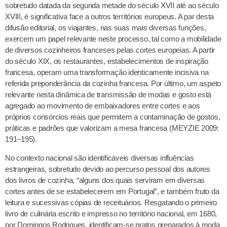
sobretudo datada da segunda metade do século XVII até ao século
XVIII, é significativa face a outros territórios europeus. A par desta
difusão editorial, os viajantes, nas suas mais diversas funções,
exercem um papel relevante neste processo, tal como a mobilidade
de diversos cozinheiros franceses pelas cortes europeias. A partir
do século XIX, os restaurantes, estabelecimentos de inspiração
francesa, operam uma transformação identicamente incisiva na
referida preponderância da cozinha francesa. Por último, um aspeto
relevante nesta dinâmica de transmissão de modas e gosto está
agregado ao movimento de embaixadores entre cortes e aos
próprios consórcios reais que permitem a contaminação de gostos,
práticas e padrões que valorizam a mesa francesa (MEYZIE 2009:
191–195).
No contexto nacional são identificáveis diversas influências
estrangeiras, sobretudo devido ao percurso pessoal dos autores
dos livros de cozinha, “alguns dos quais serviram em diversas
cortes antes de se estabelecerem em Portugal”, e também fruto da
leitura e sucessivas cópias de receituários. Resgatando o primeiro
livro de culinária escrito e impresso no território nacional, em 1680,
por Domingos Rodrigues, identificam-se pratos preparados à moda