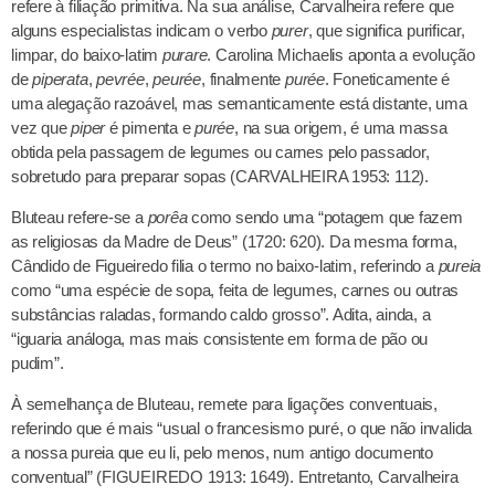
refere à filiação primitiva. Na sua análise, Carvalheira refere que
alguns especialistas indicam o verbo
purer
, que significa purificar,
limpar, do baixo-latim
purare
. Carolina Michaelis aponta a evolução
de
piperata
,
pevrée
,
peurée
, finalmente
purée
. Foneticamente é
uma alegação razoável, mas semanticamente está distante, uma
vez que
piper
é pimenta e
purée
, na sua origem, é uma massa
obtida pela passagem de legumes ou carnes pelo passador,
sobretudo para preparar sopas (CARVALHEIRA 1953: 112).
Bluteau refere-se a
porêa
como sendo uma “potagem que fazem
as religiosas da Madre de Deus” (1720: 620). Da mesma forma,
Cândido de Figueiredo filia o termo no baixo-latim, referindo a
pureia
como “uma espécie de sopa, feita de legumes, carnes ou outras
substâncias raladas, formando caldo grosso”. Adita, ainda, a
“iguaria análoga, mas mais consistente em forma de pão ou
pudim”.
À semelhança de Bluteau, remete para ligações conventuais,
referindo que é mais “usual o francesismo puré, o que não invalida
a nossa pureia que eu li, pelo menos, num antigo documento
conventual” (FIGUEIREDO 1913: 1649). Entretanto, Carvalheira