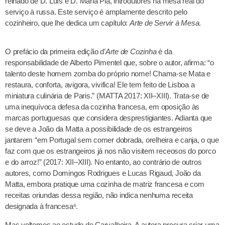
reinado de D. Luís e D. Maria Pia, introdutores na mesa real do
serviço à russa. Este serviço é amplamente descrito pelo
cozinheiro, que lhe dedica um capítulo:
Arte de Servir à Mesa
.
O prefácio da primeira edição d’
Arte de Cozinha
é da
responsabilidade de Alberto Pimentel que, sobre o autor, afirma: “o
talento deste homem zomba do próprio nome! Chama-se Mata e
restaura, conforta, avigora, vivifica! Ele tem feito de Lisboa a
miniatura culinária de Paris.” (MATTA 2017: XII–XIII). Trata-se de
uma inequívoca defesa da cozinha francesa, em oposição às
marcas portuguesas que considera desprestigiantes. Adianta que
se deve a João da Matta a possibilidade de os estrangeiros
jantarem “em Portugal sem comer dobrada, orelheira e canja, o que
faz com que os estrangeiros já nos não visitem receosos do porco
e do arroz!” (2017: XII–XIII). No entanto, ao contrário de outros
autores, como Domingos Rodrigues e Lucas Rigaud, João da
Matta, embora pratique uma cozinha de matriz francesa e com
receitas oriundas dessa região, não indica nenhuma receita
designada à francesa⁶.
Mas voltemos ao estudo de Carvalheira. A autora procura criar uma