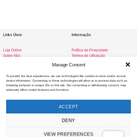
Links Úteis
Informação
Loja Online
Política de Privacidade
Sobre Nós
Termos de Utilização
Livro de Reclamações
Manage Consent
To provide the best experiences, we use technologies like cookies to store and/or access
device information. Consenting to these technologies will allow us to process data such as
Redes Sociais
browsing behavior or unique IDs on this site. Not consenting or withdrawing consent, may
adversely affect certain features and functions.
Instagram
Facebook
ACCEPT
Contacto
DENY
VIEW PREFERENCES
hello@selodemar.com