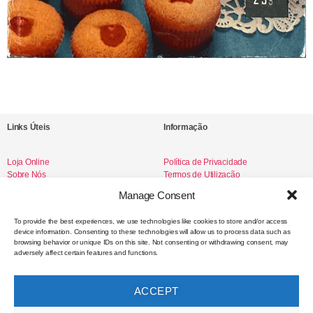
Links Úteis
Informação
Loja Online
Política de Privacidade
Sobre Nós
Termos de Utilização
Livro de Reclamações
Manage Consent
To provide the best experiences, we use technologies like cookies to store and/or access
device information. Consenting to these technologies will allow us to process data such as
Redes Sociais
browsing behavior or unique IDs on this site. Not consenting or withdrawing consent, may
adversely affect certain features and functions.
Instagram
Facebook
ACCEPT