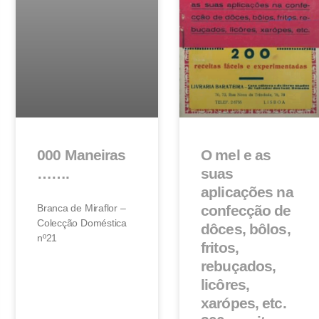
000 Maneiras
O mel e as
…….
suas
aplicações na
Branca de Miraflor –
confecção de
Colecção Doméstica
dôces, bôlos,
nº21
fritos,
rebuçados,
licôres,
xarópes, etc.