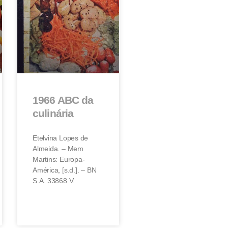
1966 ABC da
culinária
Etelvina Lopes de
Almeida. – Mem
Martins: Europa-
América, [s.d.]. – BN
S.A. 33868 V.