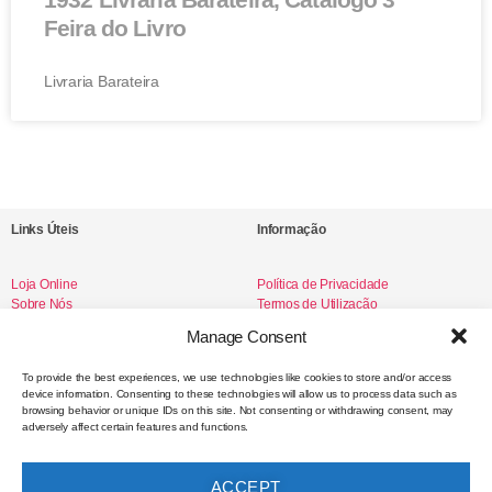
Feira do Livro
Livraria Barateira
Links Úteis
Informação
Loja Online
Política de Privacidade
Sobre Nós
Termos de Utilização
Livro de Reclamações
Manage Consent
To provide the best experiences, we use technologies like cookies to store and/or access
device information. Consenting to these technologies will allow us to process data such as
Redes Sociais
browsing behavior or unique IDs on this site. Not consenting or withdrawing consent, may
adversely affect certain features and functions.
Instagram
Facebook
ACCEPT