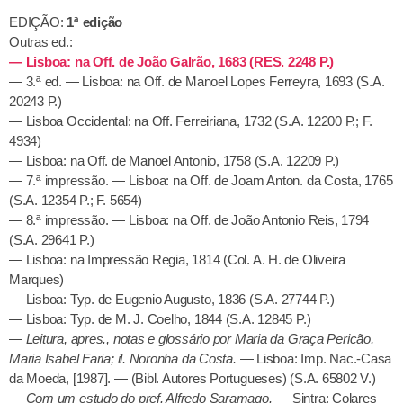
EDIÇÃO:
1ª edição
Outras ed.:
— Lisboa: na Off. de João Galrão, 1683 (RES. 2248 P.)
— 3.ª ed. — Lisboa: na Off. de Manoel Lopes Ferreyra, 1693 (S.A.
20243 P.)
— Lisboa Occidental: na Off. Ferreiriana, 1732 (S.A. 12200 P.; F.
4934)
— Lisboa: na Off. de Manoel Antonio, 1758 (S.A. 12209 P.)
— 7.ª impressão. — Lisboa: na Off. de Joam Anton. da Costa, 1765
(S.A. 12354 P.; F. 5654)
— 8.ª impressão. — Lisboa: na Off. de João Antonio Reis, 1794
(S.A. 29641 P.)
— Lisboa: na Impressão Regia, 1814 (Col. A. H. de Oliveira
Marques)
— Lisboa: Typ. de Eugenio Augusto, 1836 (S.A. 27744 P.)
— Lisboa: Typ. de M. J. Coelho, 1844 (S.A. 12845 P.)
—
Leitura, apres., notas e glossário por Maria da Graça Pericão,
Maria Isabel Faria; il. Noronha da Costa.
— Lisboa: Imp. Nac.-Casa
da Moeda, [1987]. — (Bibl. Autores Portugueses) (S.A. 65802 V.)
—
Com um estudo do pref. Alfredo Saramago.
— Sintra: Colares