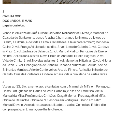
3
CATHALOGO
DOS LIVROS, E MAIS
papeis curioſos.
Vende-ſe em caza de
Joſé Luiz de Carvalho Mercador de Livro
s, e morador na
Calçada de Santa Anna, aonde ſe achará hum grande ſortimento de Livros de
Direito, e Hiſtoria, e de todas as mais faculdades, e ſe achará tambem; Mendes a
Caſtro. 2. vol. França Adicionador ao dito. 2. vol. Lima de Gabelis. 1. vol. Cardozo
in Praxi. 1. vol. Zachias de Salarios. 1. vol. Manual Pratico. Principios de Direito
Natural. Artiſas das Cizazas. Nova Eſcola de Andrade. Hiſtoria Sagrada. 2. vol.
Vida de Chriſto. 2. vol. Novelas galantes. 2. vol. Memorias Hiſtoricas. 2. vol. Hiſtoria
da Bezia. 2. vol. Orthographia de Pinheiro. Taboada curioza de Garrido. Arte de
Brilhantes Vernizes. Arte de Conſerveiros. Arte de Pintora. Agricultor Inſtruido por
Garrido. Guia de Contadores. Onde ſe achará toda a qualidade de cartas feitas.
4
Vizitas ao SS. Sacramento, accreſcentadas com o Manual da Miſſa em Portuguez.
Horas Portuguezas de Carlos do Valle Carneiro, e ditas de Francisco Vilella.
Manual da Miſſa. Penſamentos Chriſtãos. Oraçaõ Mental. Preparaçaõ ad Miſſa.
Officio de Defunctos. Officio de N. Senhora em Portuguez. Divino em Latim.
Manual Devoto. Actos de todas as qualidades, e varias Comedias. E ſob o dito
compra qualquer Livraria, que lhe ſe offerece.