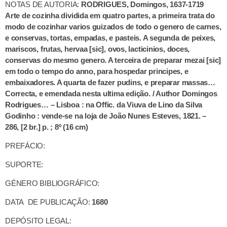
NOTAS DE AUTORIA:
RODRIGUES, Domingos, 1637-1719
Arte de cozinha dividida em quatro partes, a primeira trata do
modo de cozinhar varios guizados de todo o genero de carnes,
e conservas, tortas, empadas, e pasteis. A segunda de peixes,
mariscos, frutas, hervaa [sic], ovos, lacticinios, doces,
conservas do mesmo genero. A terceira de preparar mezai [sic]
em todo o tempo do anno, para hospedar principes, e
embaixadores. A quarta de fazer pudins, e preparar massas…
Correcta, e emendada nesta ultima edição. / Author Domingos
Rodrigues… – Lisboa : na Offic. da Viuva de Lino da Silva
Godinho : vende-se na loja de João Nunes Esteves, 1821. –
286, [2 br.] p. ; 8º (16 cm)
PREFÁCIO:
SUPORTE:
GÉNERO BIBLIOGRÁFICO:
DATA DE PUBLICAÇÃO:
1680
DEPÓSITO LEGAL: