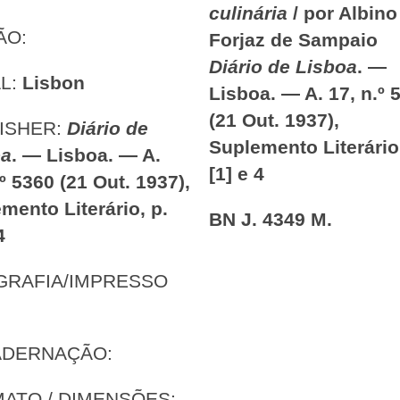
culinária
/ por Albino
ÃO:
Forjaz de Sampaio
Diário de Lisboa
. —
L:
Lisbon
Lisboa. — A. 17, n.º 
(21 Out. 1937),
ISHER:
Diário de
Suplemento Literário,
oa
. — Lisboa. — A.
[1] e 4
.º 5360 (21 Out. 1937),
mento Literário, p.
BN J. 4349 M.
4
GRAFIA/IMPRESSO
:
ADERNAÇÃO:
ATO / DIMENSÕES: