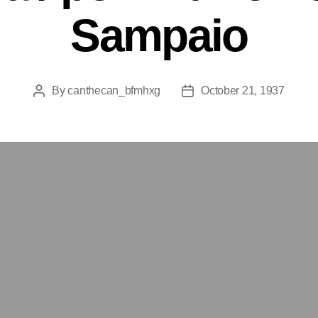
Sampaio
By
canthecan_bfmhxg
October 21, 1937