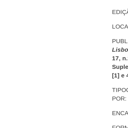
EDIÇ
LOCA
PUBL
Lisb
17, n
Suple
[1] e 
TIPO
POR
ENC
FORM