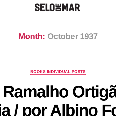
Month:
October 1937
BOOKS INDIVIDUAL POSTS
 Ramalho Ortigã
ia / por Albino F