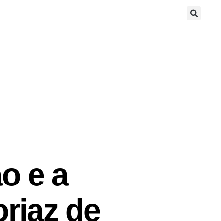
o e a
orjaz de