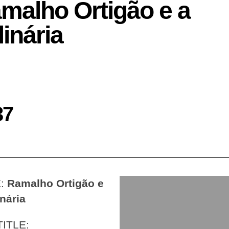
malho Ortigão e a
linária
37
E:
Ramalho Ortigão e
inária
TITLE: