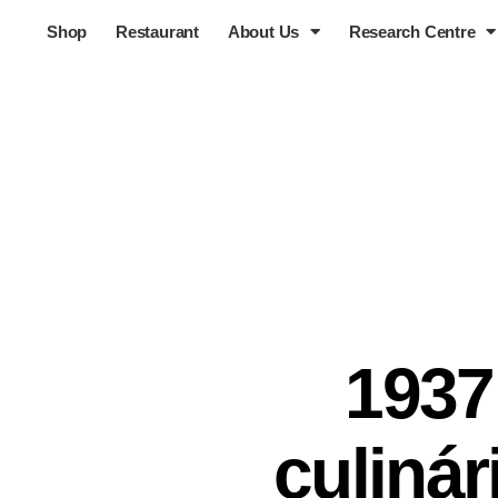
Shop
Restaurant
About Us
Research Centre
1937
culinár