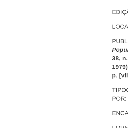
EDIÇ
LOCA
PUBL
Popu
38, n
1979)
p. [vi
TIPO
POR
ENC
FORM