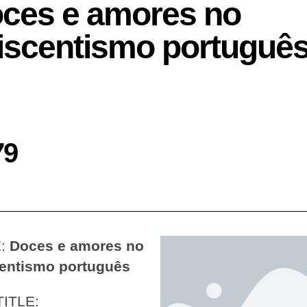
ces e amores no
iscentismo portuguê
79
E:
Doces e amores no
entismo português
TITLE: