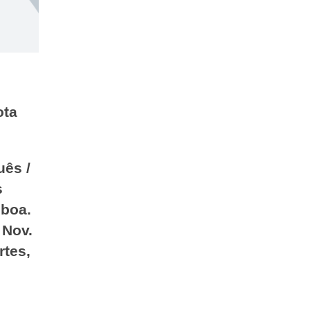
ota
uês /
s
sboa.
 Nov.
rtes,