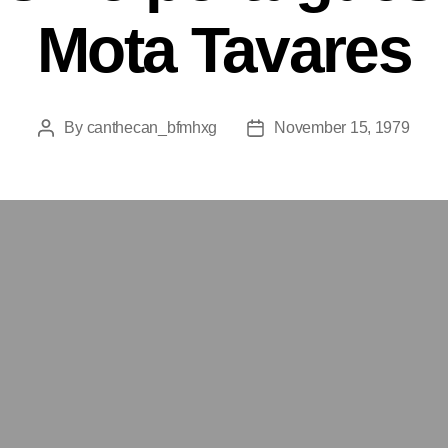
Mota Tavares
By
canthecan_bfmhxg
November 15, 1979