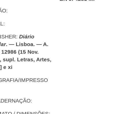
ÃO:
L:
ISHER:
Diário
lar
. — Lisboa. — A.
. 12986 (15 Nov.
, supl. Letras, Artes,
i] e xi
GRAFIA/IMPRESSO
:
ADERNAÇÃO:
ATO / DIMENSÕES: