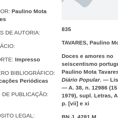
HOR:
Paulino Mota
res
835
S DE AUTORIA:
TAVARES, Paulino M
ÁCIO:
Doces e amores no
ORTE:
Impresso
seiscentismo portug
Paulino Mota Tavare
RO BIBLIOGRÁFICO:
Diário Popular
. — Li
cações Periódicas
— A. 38, n. 12986 (15
 DE PUBLICAÇÃO:
1979), supl. Letras, A
p. [vii] e xi
SITO LEGAL:
BN J. 4281 M.