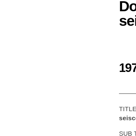
Do
se
19
TITL
seisc
SUB 