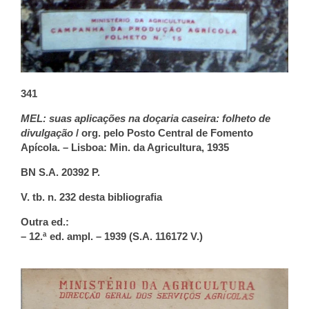
341
MEL: suas aplicações na doçaria caseira: folheto de
divulgação
/ org. pelo Posto Central de Fomento
Apícola. – Lisboa: Min. da Agricultura, 1935
BN S.A. 20392 P.
V. tb. n. 232 desta bibliografia
Outra ed.:
– 12.ª ed. ampl. – 1939 (S.A. 116172 V.)