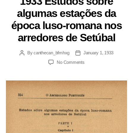
1933 Estudos sobre
algumas estações da
época luso-romana nos
arredores de Setúbal
By
canthecan_bfmhxg
January 1, 1933
No Comments