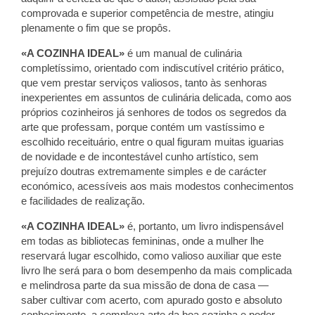
comprovada e superior competência de mestre, atingiu
plenamente o fim que se propôs.
«A COZINHA IDEAL»
é um manual de culinária
completíssimo, orientado com indiscutível critério prático,
que vem prestar serviços valiosos, tanto às senhoras
inexperientes em assuntos de culinária delicada, como aos
próprios cozinheiros já senhores de todos os segredos da
arte que professam, porque contém um vastíssimo e
escolhido receituário, entre o qual figuram muitas iguarias
de novidade e de incontestável cunho artístico, sem
prejuízo doutras extremamente simples e de carácter
económico, acessíveis aos mais modestos conhecimentos
e facilidades de realização.
«A COZINHA IDEAL»
é, portanto, um livro indispensável
em todas as bibliotecas femininas, onde a mulher lhe
reservará lugar escolhido, como valioso auxiliar que este
livro lhe será para o bom desempenho da mais complicada
e melindrosa parte da sua missão de dona de casa —
saber cultivar com acerto, com apurado gosto e absoluto
conhecimento, a complexa arte da boa cozinha e poder