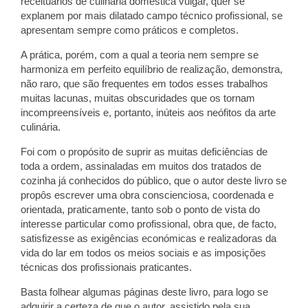
receituários de culinária doméstica vulgar, quer se
explanem por mais dilatado campo técnico profissional, se
apresentam sempre como práticos e completos.
A prática, porém, com a qual a teoria nem sempre se
harmoniza em perfeito equilíbrio de realização, demonstra,
não raro, que são frequentes em todos esses trabalhos
muitas lacunas, muitas obscuridades que os tornam
incompreensíveis e, portanto, inúteis aos neófitos da arte
culinária.
Foi com o propósito de suprir as muitas deficiências de
toda a ordem, assinaladas em muitos dos tratados de
cozinha já conhecidos do público, que o autor deste livro se
propôs escrever uma obra conscienciosa, coordenada e
orientada, praticamente, tanto sob o ponto de vista do
interesse particular como profissional, obra que, de facto,
satisfizesse as exigências económicas e realizadoras da
vida do lar em todos os meios sociais e as imposições
técnicas dos profissionais praticantes.
Basta folhear algumas páginas deste livro, para logo se
adquirir a certeza de que o autor, assistido pela sua