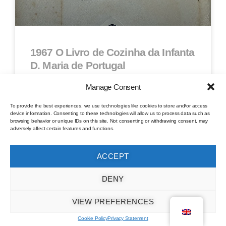
1967 O Livro de Cozinha da Infanta
D. Maria de Portugal
Manage Consent
Códice Português I.E. da Biblioteca Nacional de
Nápoles – Selo de Mar Collection
To provide the best experiences, we use technologies like cookies to store and/or access
device information. Consenting to these technologies will allow us to process data such as
browsing behavior or unique IDs on this site. Not consenting or withdrawing consent, may
adversely affect certain features and functions.
ACCEPT
DENY
Livro de Cozinha da Infanta D Maria book
,
BOOKS
individual posts
,
LIVROS SEC XX 1950-2000
,
SEAL OF
VIEW PREFERENCES
THE SEA collection books
Cookie Policy
Privacy Statement