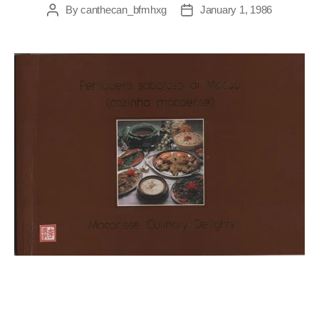
By
canthecan_bfmhxg
January 1, 1986