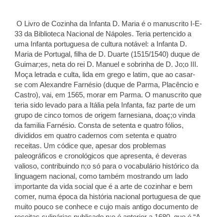
O Livro de Cozinha da Infanta D. Maria é o manuscrito I-E-
33 da Biblioteca Nacional de Nápoles. Teria pertencido a
uma Infanta portuguesa de cultura notável: a Infanta D.
Maria de Portugal, filha de D. Duarte (1515/1540) duque de
Guimar;es, neta do rei D. Manuel e sobrinha de D. Jo;o III.
Moça letrada e culta, lida em grego e latim, que ao casar-
se com Alexandre Farnésio (duque de Parma, Placêncio e
Castro), vai, em 1565, morar em Parma. O manuscrito que
teria sido levado para a Itália pela Infanta, faz parte de um
grupo de cinco tomos de origem farnesiana, doaç;o vinda
da familia Farnésio. Consta de setenta e quatro fólios,
divididos em quatro cadernos com setenta e quatro
receitas. Um códice que, apesar dos problemas
paleográficos e cronológicos que apresenta, é deveras
valioso, contribuindo n;o só para o vocabulário histórico da
linguagem nacional, como também mostrando um lado
importante da vida social que é a arte de cozinhar e bem
comer, numa época da história nacional portuguesa de que
muito pouco se conhece e cujo mais antigo documento de
receitas culinárias publicado n;o é anterior a 1680, que é “A