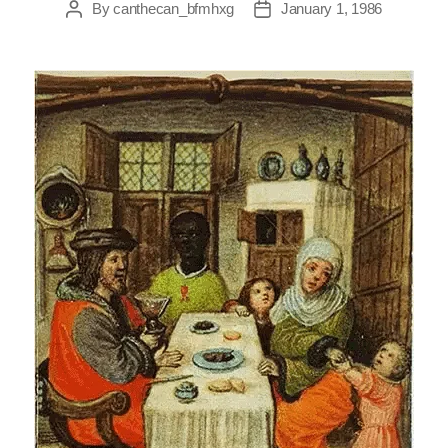
By
canthecan_bfmhxg
January 1, 1986