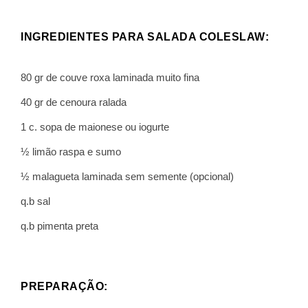
INGREDIENTES PARA SALADA COLESLAW:
80 gr de couve roxa laminada muito fina
40 gr de cenoura ralada
1 c. sopa de maionese ou iogurte
½ limão raspa e sumo
½ malagueta laminada sem semente (opcional)
q.b sal
q.b pimenta preta
PREPARAÇÃO: