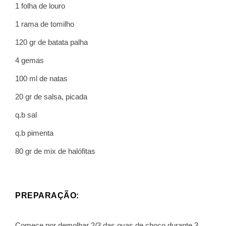
1 folha de louro
1 rama de tomilho
120 gr de batata palha
4 gemas
100 ml de natas
20 gr de salsa, picada
q.b sal
q.b pimenta
80 gr de mix de halófitas
PREPARAÇÃO:
Comece por demolhar 2/3 das ovas de choco durante 3