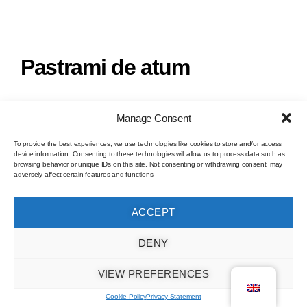
Pastrami de atum
Manage Consent
Lombo de atum curado com flor de
To provide the best experiences, we use technologies like cookies to store and/or access
sal, pimento espelette, pimenta da
device information. Consenting to these technologies will allow us to process data such as
browsing behavior or unique IDs on this site. Not consenting or withdrawing consent, may
Jamaica, alho, semente de coentro e
adversely affect certain features and functions.
funcho desidratado, em ambiente
controlado
ACCEPT
DENY
VIEW PREFERENCES
Cookie Policy
Privacy Statement