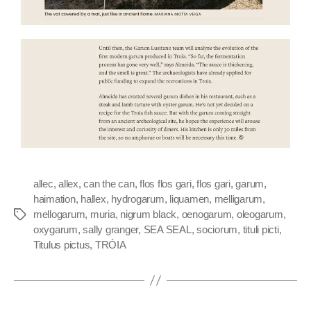
allec
,
allex
,
can the can
,
flos flos gari
,
flos gari
,
garum
,
haimation
,
hallex
,
hydrogarum
,
liquamen
,
melligarum
,
mellogarum
,
muria
,
nigrum black
,
oenogarum
,
oleogarum
,
oxygarum
,
sally granger
,
SEA SEAL
,
sociorum
,
tituli picti
,
Titulus pictus
,
TRÓIA