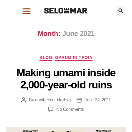
Month:
June 2021
BLOG
GARUM IN TROIA
Making umami inside
2,000-year-old ruins
By
canthecan_bfmhxg
June 24, 2021
No Comments