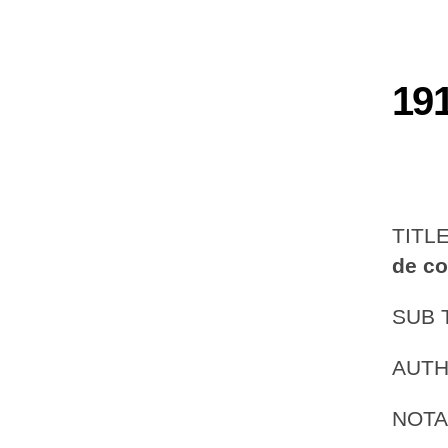
19
TITL
de c
SUB 
AUT
NOTA