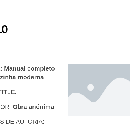
10
E:
Manual completo
ozinha moderna
TITLE:
HOR:
Obra anónima
S DE AUTORIA: