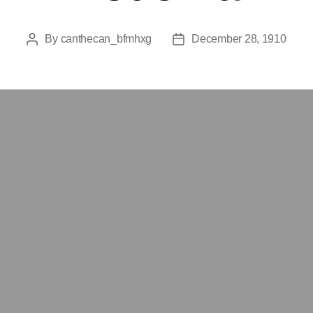
By
canthecan_bfmhxg
December 28, 1910