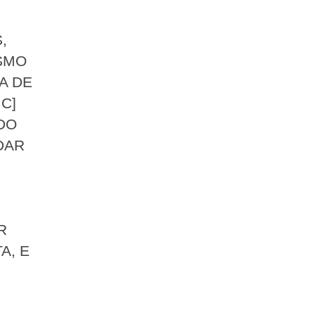
,
SMO
A DE
C]
DO
DAR
R
A, E