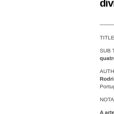
div
TITL
SUB 
quatr
AUT
Rodr
Portu
NOTA
A ar