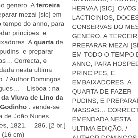
o genero. A
terceira
HERVAA [SIC], OVOS,
eparar mezai [sic] em
LACTICINIOS, DOCES
o tempo do anno, para
CONSERVAS DO ME
dar principes, e
GENERO. A TERCEIR
xadores. A
quarta
de
PREPARAR MEZAI [SI
 pudins, e preparar
EM TODO O TEMPO 
s… Correcta, e
ANNO, PARA HOSPE
ada nesta ultima
PRINCIPES, E
o. / Author Domingos
EMBAIXADORES. A
gues… – Lisboa : na
QUARTA DE FAZER
. da Viuva de Lino da
PUDINS, E PREPARA
 Godinho
: vende-se
MASSAS… CORRECT
ja de João Nunes
EMENDADA NESTA
s, 1821. – 286, [2 br.]
ULTIMA EDIÇÃO. /
º (16 cm)
AUTHOR DOMINGOS