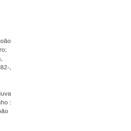
João
ro;
,
182-,
Viuva
nho :
oão