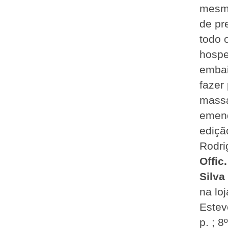
mesm
de pr
todo 
hospe
embai
fazer
massa
emend
ediçã
Rodri
Offic
Silva
na lo
Esteve
p. ; 8