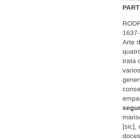
PART
RODR
1637
Arte 
quatr
trata
vario
gener
conse
empad
segu
maris
[sic],
doces