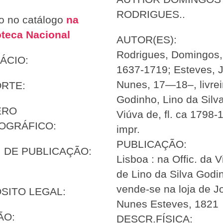
RODRIGUES..
to no catálogo
na
oteca Nacional
AUTOR(ES):
Rodrigues, Domingos,
ÁCIO:
1637-1719; Esteves, 
Nunes, 17—18–, livrei
ORTE:
Godinho, Lino da Silva
ERO
Viúva de, fl. ca 1798-
IOGRÁFICO:
impr.
PUBLICAÇÃO:
 DE PUBLICAÇÃO:
Lisboa : na Offic. da 
de Lino da Silva Godi
vende-se na loja de J
SITO LEGAL:
Nunes Esteves, 1821
ÃO:
DESCR.FÍSICA: