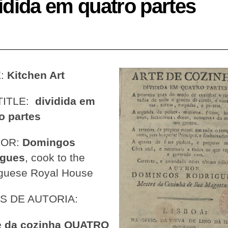
idida em quatro partes
E:
Kitchen Art
TITLE:
dividida em
o partes
HOR:
Domingos
igues
, cook to the
guese Royal House
S DE AUTORIA:
te da cozinha QUATRO