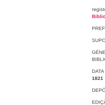
regis
Bibli
PREF
SUP
GÉN
BIBL
DATA
1821
DEPÓ
EDIÇ