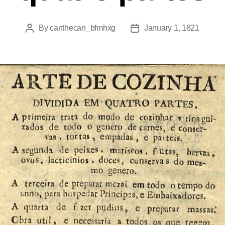
By
canthecan_bfmhxg
January 1, 1821