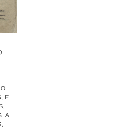
O
 O
, E
S,
. A
,