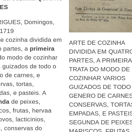
ES
IGUES, Domingos,
-1719
de cozinha dividida em
ARTE DE COZINHA
o partes, a
primeira
DIVIDIDA EM QUATR
 do modo de cozinhar
PARTES, A PRIMEIRA
s guizados de todo o
TRATA DO MODO DE
o de carnes, e
COZINHAR VARIOS
rvas, tortas,
GUIZADOS DE TODO
as, e pasteis. A
GENERO DE CARNES
nda
de peixes,
CONSERVAS, TORTA
cos, frutas, hervaa
EMPADAS, E PASTEIS
 ovos, lacticinios,
SEGUNDA DE PEIXES
, conservas do
MARISCOS, FRUTAS,