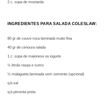
2 c. sopa de mostarda
INGREDIENTES PARA SALADA COLESLAW:
80 gr de couve roxa laminada muito fina
40 gr de cenoura ralada
1 c. sopa de maionese ou iogurte
½ limão raspa e sumo
½ malagueta laminada sem semente (opcional)
q.b sal
q.b pimenta preta