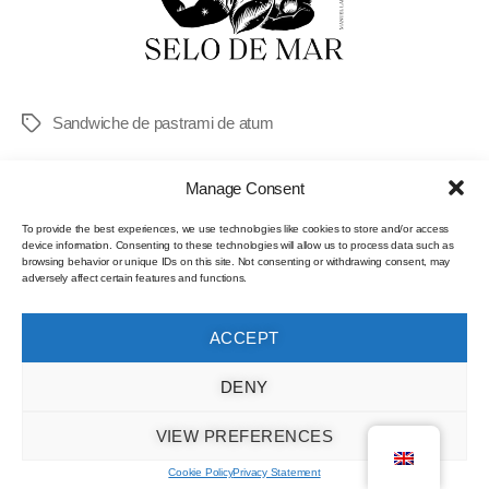
Sandwiche de pastrami de atum
Manage Consent
To provide the best experiences, we use technologies like cookies to store and/or access
SEA SEAL RECIPES
device information. Consenting to these technologies will allow us to process data such as
browsing behavior or unique IDs on this site. Not consenting or withdrawing consent, may
Cuttlefish roe à Brás
adversely affect certain features and functions.
ACCEPT
By
canthecan_bfmhxg
June 11, 2021
No Comments
DENY
VIEW PREFERENCES
Cookie Policy
Privacy Statement