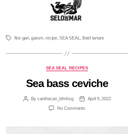
flos gari
,
garum
,
recipe
,
SEA SEAL
,
Beef tartare
SEA SEAL RECIPES
Sea bass ceviche
By
canthecan_bfmhxg
April 9, 2022
No Comments