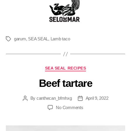
garum
,
SEA SEAL
,
Lamb taco
SEA SEAL RECIPES
Beef tartare
By
canthecan_bfmhxg
April 9, 2022
No Comments