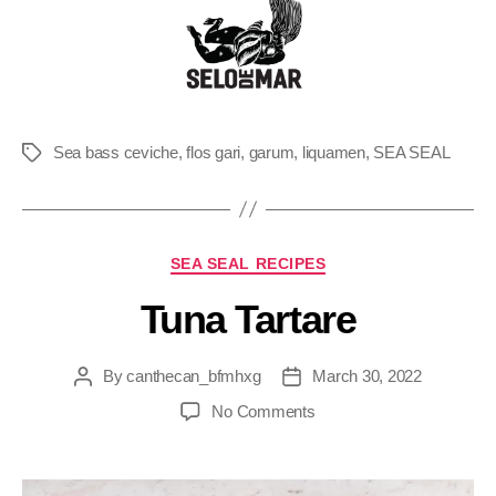
Sea bass ceviche
,
flos gari
,
garum
,
liquamen
,
SEA SEAL
SEA SEAL RECIPES
Tuna Tartare
By
canthecan_bfmhxg
March 30, 2022
No Comments