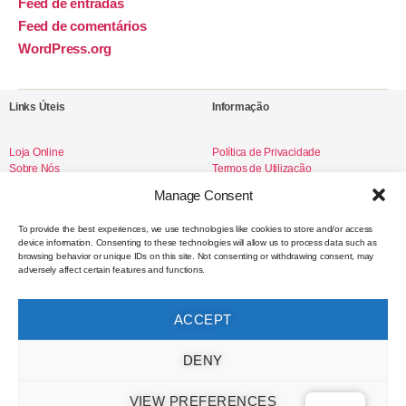
Feed de entradas
Feed de comentários
WordPress.org
Links Úteis
Informação
Loja Online
Política de Privacidade
Sobre Nós
Termos de Utilização
Livro de Reclamações
Manage Consent
To provide the best experiences, we use technologies like cookies to store and/or access
device information. Consenting to these technologies will allow us to process data such as
Redes Sociais
browsing behavior or unique IDs on this site. Not consenting or withdrawing consent, may
adversely affect certain features and functions.
Instagram
Facebook
ACCEPT
Contacto
DENY
VIEW PREFERENCES
hello@selodemar.com