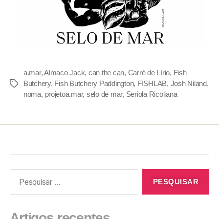
a.mar
,
Almaco Jack
,
can the can
,
Carré de Lírio
,
Fish
Butchery
,
Fish Butchery Paddington
,
FISHLAB
,
Josh Niland
,
noma
,
projetoa.mar
,
selo de mar
,
Seriola Ricoliana
Artigos recentes