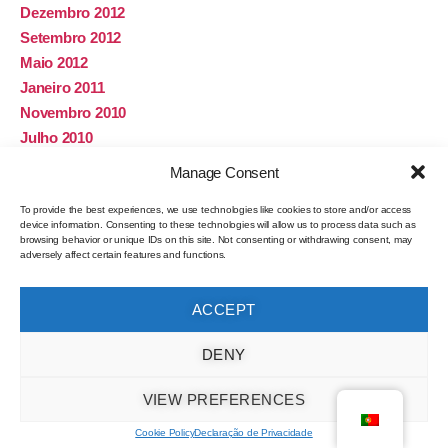
Dezembro 2012
Setembro 2012
Maio 2012
Janeiro 2011
Novembro 2010
Julho 2010
Março 2010
Manage Consent
Janeiro 2010
Novembro 2009
To provide the best experiences, we use technologies like cookies to store and/or access
device information. Consenting to these technologies will allow us to process data such as
Agosto 2008
browsing behavior or unique IDs on this site. Not consenting or withdrawing consent, may
adversely affect certain features and functions.
Julho 2008
Dezembro 2007
ACCEPT
Janeiro 2007
Janeiro 2006
DENY
Dezembro 2005
Maio 2004
VIEW PREFERENCES
Abril 2004
Cookie Policy
Declaração de Privacidade
Janeiro 2004