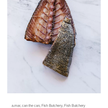
a.mar
,
can the can
,
Fish Butchery
,
Fish Butchery