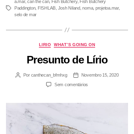
a.mar
,
can the can
,
Fish Butchery
,
Fish Butchery
Paddington
,
FISHLAB
,
Josh Niland
,
noma
,
projetoa.mar
,
selo de mar
LIRIO
WHAT’S GOING ON
Presunto de Lírio
Por
canthecan_bfmhxg
Novembro 15, 2020
Sem comentários