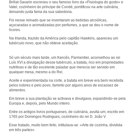
Brillat-Savarin escreveu o seu famoso livro da «Fisiologia do gosto» e
Vatel, cozinheiro do príncipe de Condé, pontificou na arte culinária,
deixando justa fama da sua sabedoria.
Foi nesse reinado que se inventaram as bebidas alcoólicas,
açucaradas e aromatizadas por perfumes, a que se deu o nome de
licores.
Na Irlanda, trazido da América pelo capitão Hawkins, apareceu um
tubérculo novo, que não obteve aceitação.
Só um século mais tarde, um francês, Parmentier, aconselhou ao rei
Luís XVI a divulgação desse tubérculo, a batata, rico em propriedades
nutritivas e de tão excelente paladar que merecia ser servido em
qualquer mesa, mesmo a do Rei.
Aceite e experimentada na corte, a batata em breve era bem recebida
pelos nobres e pelo povo, faminto por alguns anos de escassez de
alimentos.
Em breve a sua plantação se activava e divulgava, expandindo-se pela
Europa e, depois, pelo Mundo inteiro.
Entre os antigos livros portugueses, de culinária, avulta um, escrito em
1765 por Domingos Rodrigues, cozinheiro do rei D. João V.
Esse tratado, muito bem feito, intitulava-se: «Arte de cozinha, dividida
em três partes».