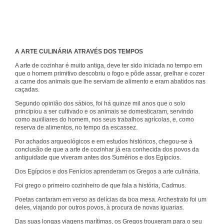
A ARTE CULINÁRIA ATRAVÉS DOS TEMPOS
A arte de cozinhar é muito antiga, deve ter sido iniciada no tempo em
que o homem primitivo descobriu o fogo e pôde assar, grelhar e cozer
a carne dos animais que lhe serviam de alimento e eram abatidos nas
caçadas.
Segundo opinião dos sábios, foi há quinze mil anos que o solo
principiou a ser cultivado e os animais se domesticaram, servindo
como auxiliares do homem, nos seus trabalhos agrícolas, e, como
reserva de alimentos, no tempo da escassez.
Por achados arqueológicos e em estudos históricos, chegou-se à
conclusão de que a arte de cozinhar já era conhecida dos povos da
antiguidade que viveram antes dos Sumérios e dos Egípcios.
Dos Egípcios e dos Fenícios aprenderam os Gregos a arte culinária.
Foi grego o primeiro cozinheiro de que fala a história, Cadmus.
Poetas cantaram em verso as delícias da boa mesa. Archestrato foi um
deles, viajando por outros povos, à procura de novas iguarias.
Das suas longas viagens marítimas, os Gregos trouxeram para o seu