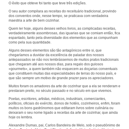
O êxito que obteve foi tanto que teve três edições.
O seu autor compilara as receitas do receituário tradicional, provindo
dos conventos onde, nesse tempo, se praticava com verdadeira
maestria a arte de bem cozinhar.
Quem ler hoje, alguns desses velhos livros, as complicadas receitas,
verdadeiramente assombrosas, das iguarias que se comiam então, fica
espantado, tanto pela diversidade dos elementos que as compunham
como pela sua quantidade.
Alguns desses elementos são tão antagónicos entre si, que
chegaríamos a duvidar da excelência de paladar dos nossos
antepassados se não nos lembrássemos de muitos pratos tradicionais
que chegaram até aos nossos dias, para regalo dos gulosos
«gourmets», a quem também não esquecem as doçarias conventuais
que constituem muitas das especialidades de terras do nosso país, e
que são sempre um motivo de grande prazer para os apreciadores.
Muitos foram os amadores da arte de cozinhar que a ela se renderam e
prestaram preito, no século passado e no século em que vivemos.
Poetas, escritores, artistas, médicos, industriais, comerciantes,
políticos, oficiais do exército, donos de hotéis, cozinheiros, enfim, foram
muitos os bons gastrónomos que editaram livros sobre culinária ou
deixaram o seu nome ligado a receitas da arte de cozinhar, que ainda
hoje os lembra.
Alexandre Dumas, pai, Carlos Bandeira de Melo, sob o pseudónimo de