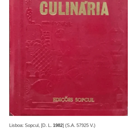
Lisboa: Sopcul, [D. L.
1982
] (S.A. 57925 V.)