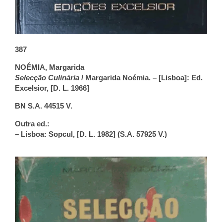
387
NOÉMIA, Margarida
Selecção Culinária
/ Margarida Noémia. – [Lisboa]: Ed.
Excelsior, [D. L. 1966]
BN S.A. 44515 V.
Outra ed.:
– Lisboa: Sopcul, [D. L. 1982] (S.A. 57925 V.)