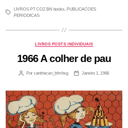
LIVROS PT COZ BN books
,
PUBLICACOES
PERIODICAS
LIVROS POSTS INDIVIDUAIS
1966 A colher de pau
Por
canthecan_bfmhxg
Janeiro 1, 1966