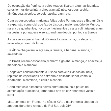
Da ocupação da Península pelos Árabes, ficaram algumas iguarias,
cujos termos de culinária chegaram até nós: xaropes, aletria,
almôndega, acepipe, sorvete, azeite, atum, etc.
Com as descobertas marítimas feitas pelos Portugueses e Espanhóis e
a expansão comercial que fez de Lisboa o maior empório do Mundo,
na era de quinhentos, novos conhecimentos da arte culinária entraram
na cozinha portuguesa e se expandiram depois, por toda a Europa.
As caravelas que vinham do Oriente traziam o chá, o café, a noz
moscada, o cravo da Índia.
Da África chegavam: o açafrão, a tâmara, a banana, a anona, o
amendoim.
Do Brasil, recém-descoberto, vinham: a goiaba, a manga, o abacate, a
mandioca e o abacaxi.
Chegavam constantemente a Lisboa caravelas vindas da Índia,
repletas de especiarias de estranho e delicado sabor, como: o
cinamomo, o cominho, o caril e a canela.
Condimentos e alimentos novos entraram pouco a pouco na
alimentação quotidiana, tornando a arte de cozinhar mais vasta e
subtil.
Mas, somente em França, no século XVII, a gastronomia chegou ao
apogeu, durante o reinado do Rei Sol, Luís XIV.