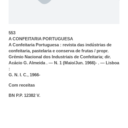
553
A CONFEITARIA PORTUGUESA
A Confeitaria Portuguesa : revista das indústrias de
confeitaria, pastelaria e conserva de frutas / propr.
Grémio
Nacional dos Industriais de Confeitaria; dir.
Acácio
G. Almeida . — N. 1 (Maio/Jun. 1966)- . — Lisboa
:
G. N. I. C., 1966-
Com receitas
BN P.P. 12382 V.