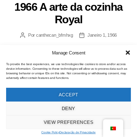
1966 A arte da cozinha
Royal
Por
canthecan_bfmhxg
Janeiro 1, 1966
Manage Consent
To provide the best experiences, we use technologies like cookies to store and/or access
device information. Consenting to these technologies will allow us to process data such as
browsing behavior or unique IDs on this site. Not consenting or withdrawing consent, may
adversely affect certain features and functions.
ACCEPT
DENY
VIEW PREFERENCES
Cookie Policy
Declaração de Privacidade