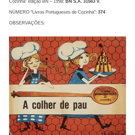
Cozinha” edição BN – 1998:
BN S.A. 31563 V.
NÚMERO “Livros Portugueses de Cozinha”:
374
OBSERVAÇÕES: