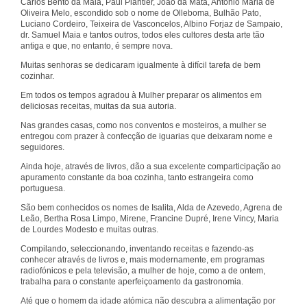
Carlos Bento da Maia, Paul Plantier, João da Mata, António Maria de
Oliveira Melo, escondido sob o nome de Olleboma, Bulhão Pato,
Luciano Cordeiro, Teixeira de Vasconcelos, Albino Forjaz de Sampaio,
dr. Samuel Maia e tantos outros, todos eles cultores desta arte tão
antiga e que, no entanto, é sempre nova.
Muitas senhoras se dedicaram igualmente à difícil tarefa de bem
cozinhar.
Em todos os tempos agradou à Mulher preparar os alimentos em
deliciosas receitas, muitas da sua autoria.
Nas grandes casas, como nos conventos e mosteiros, a mulher se
entregou com prazer à confecção de iguarias que deixaram nome e
seguidores.
Ainda hoje, através de livros, dão a sua excelente comparticipação ao
apuramento constante da boa cozinha, tanto estrangeira como
portuguesa.
São bem conhecidos os nomes de Isalita, Alda de Azevedo, Agrena de
Leão, Bertha Rosa Limpo, Mirene, Francine Dupré, Irene Vincy, Maria
de Lourdes Modesto e muitas outras.
Compilando, seleccionando, inventando receitas e fazendo-as
conhecer através de livros e, mais modernamente, em programas
radiofónicos e pela televisão, a mulher de hoje, como a de ontem,
trabalha para o constante aperfeiçoamento da gastronomia.
Até que o homem da idade atómica não descubra a alimentação por