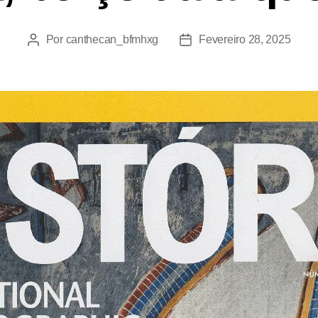
Por
canthecan_bfmhxg
Fevereiro 28, 2025