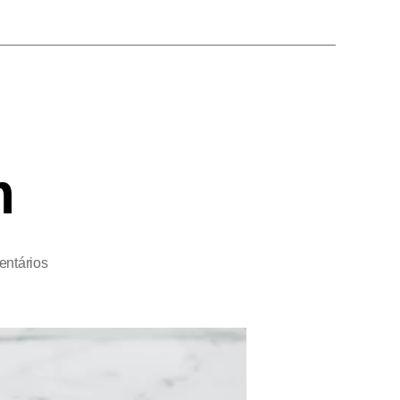
m
ntários