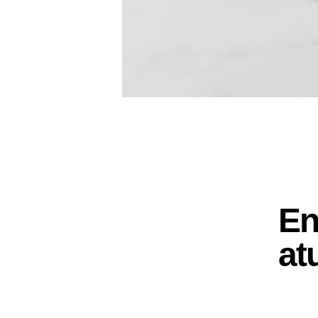
En
at