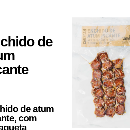
chido de
um
cante
hido de atum
ante, com
agueta