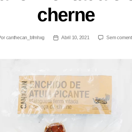
cherne
Por
canthecan_bfmhxg
Abril 10, 2021
Sem coment