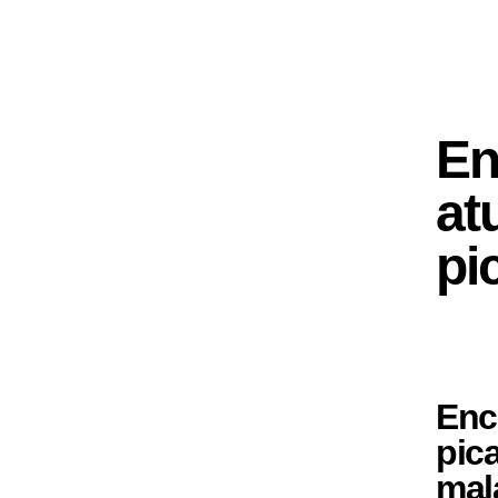
En
at
pi
Enc
pic
mal