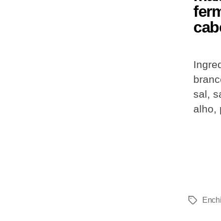
fer
cab
Ingre
branc
sal, s
alho,
Enchi