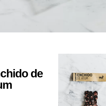
chido de
um