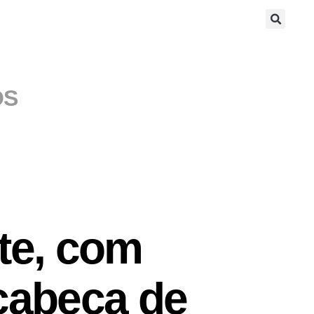
OS
te, com
cabeça de