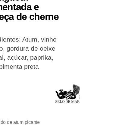
mentada e
eça de cherne
dientes: Atum, vinho
o, gordura de oeixe
al, açúcar, paprika,
 pimenta preta
do de atum picante