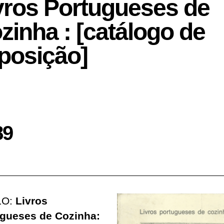
vros Portugueses de
zinha : [catálogo de
posição]
89
LO:
Livros
gueses de Cozinha: