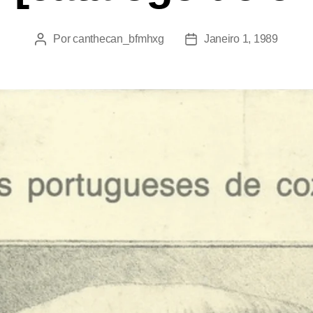
Por
canthecan_bfmhxg
Janeiro 1, 1989