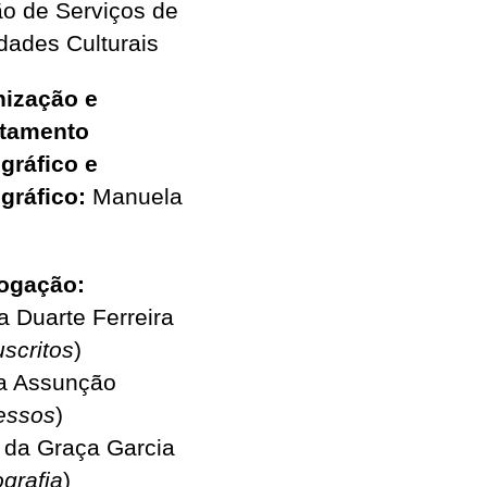
ão de Serviços de
idades Culturais
nização e
ntamento
ográfico e
gráfico:
Manuela
ogação:
a Duarte Ferreira
scritos
)
ta Assunção
essos
)
 da Graça Garcia
grafia
)