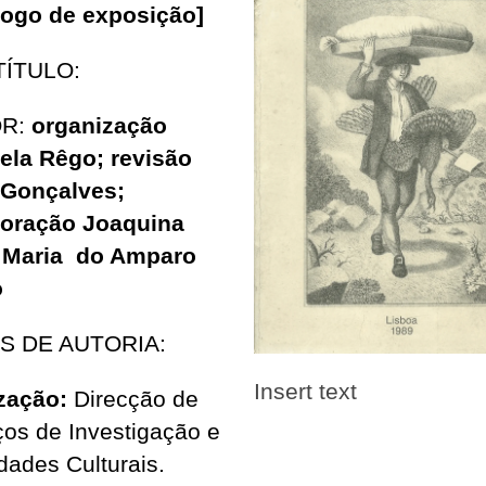
logo de exposição]
TÍTULO:
OR:
organização
la Rêgo; revisão
 Gonçalves;
boração Joaquina
, Maria do Amparo
o
S DE AUTORIA:
Insert text
zação:
Direcção de
ços de Investigação e
idades Culturais.