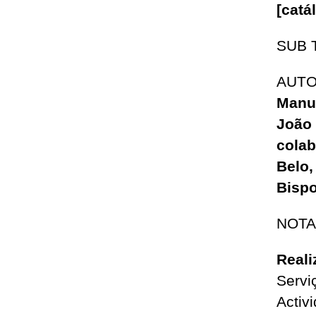
[catá
SUB 
AUT
Manue
João
cola
Belo
Bisp
NOTA
Reali
Servi
Activ