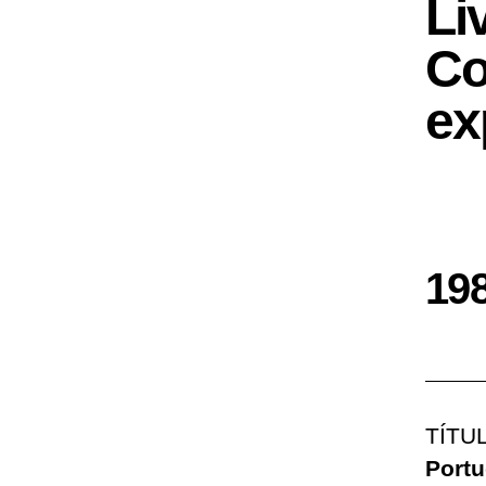
Li
Co
ex
19
TÍTU
Portu