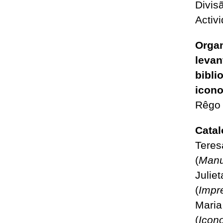
Divis
Activ
Orga
leva
bibli
icono
Rêgo
Catal
Teres
(
Manu
Julie
(
Impr
Maria
(
Icono