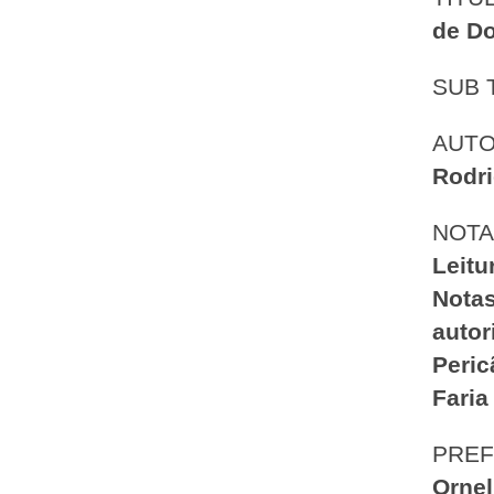
de D
SUB 
AUT
Rodr
NOTA
Leitu
Notas
autor
Peric
Faria
PREF
Ornel