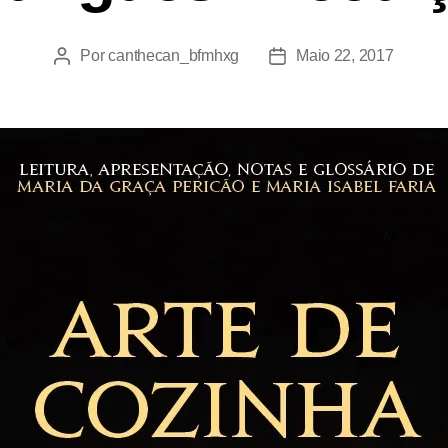
Por
canthecan_bfmhxg
Maio 22, 2017