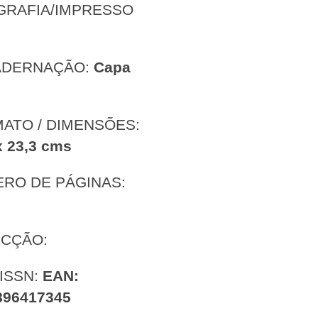
GRAFIA/IMPRESSO
:
ADERNAÇÃO:
Capa
ATO / DIMENSÕES:
x 23,3
cms
RO DE PÁGINAS:
CÇÃO:
/ISSN:
EAN:
896417345