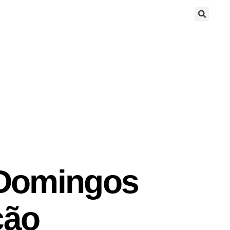
 Domingos
ção