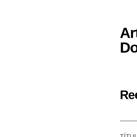
Ar
Do
Re
TÍTU