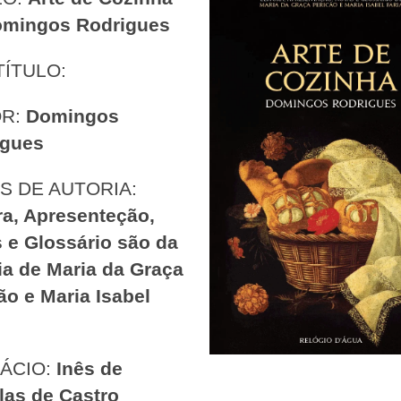
omingos Rodrigues
TÍTULO:
OR:
Domingos
igues
S DE AUTORIA:
ra, Apresenteção,
 e Glossário são da
ia de Maria da Graça
ão e Maria Isabel
ÁCIO:
Inês de
las de Castro