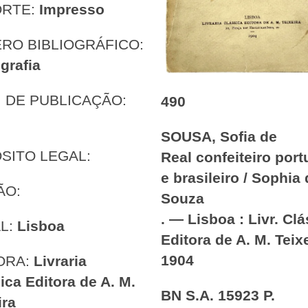
ORTE:
Impresso
RO BIBLIOGRÁFICO:
grafia
 DE PUBLICAÇÃO:
490
SOUSA, Sofia de
SITO LEGAL:
Real confeiteiro por
e brasileiro / Sophia
ÃO:
Souza
. — Lisboa : Livr. Cl
L:
Lisboa
Editora de A. M. Teixe
1904
ORA:
Livraria
ica Editora de A. M.
BN S.A. 15923 P.
ira