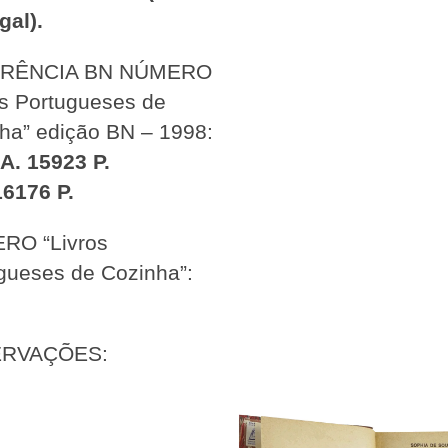
gal).
RÊNCIA BN NÚMERO
os Portugueses de
ha” edição BN – 1998:
A. 15923 P.
16176 P.
RO “Livros
gueses de Cozinha”:
RVAÇÕES: