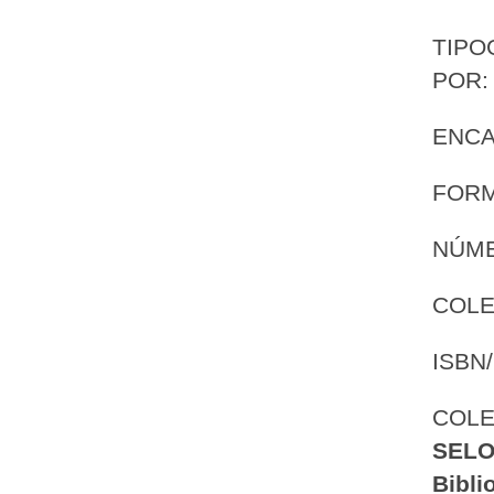
TIPO
POR
ENC
FORM
NÚME
COLE
ISBN/
COLE
SELO
Bibli