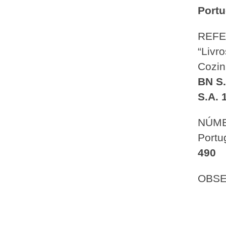
Portu
REFE
“Livr
Cozin
BN S.
S.A. 
NÚME
Portu
490
OBSE