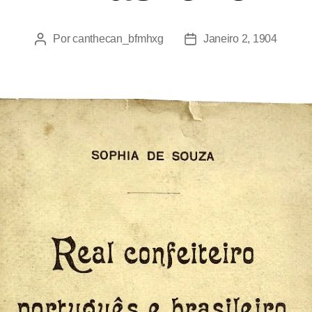
Por
canthecan_bfmhxg
Janeiro 2, 1904