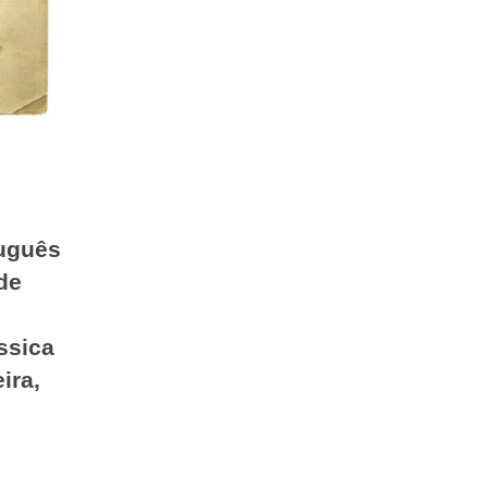
tuguês
 de
ássica
ira,