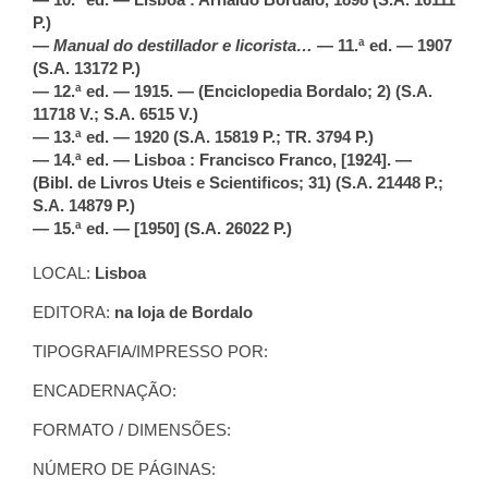
P.)
—
Manual do destillador e licorista…
— 11.ª ed. — 1907
(S.A. 13172 P.)
— 12.ª ed. — 1915. — (Enciclopedia Bordalo; 2) (S.A.
11718 V.; S.A. 6515 V.)
— 13.ª ed. — 1920 (S.A. 15819 P.; TR. 3794 P.)
— 14.ª ed. — Lisboa : Francisco Franco, [1924]. —
(Bibl. de Livros Uteis e Scientificos; 31) (S.A. 21448 P.;
S.A. 14879 P.)
— 15.ª ed. — [1950] (S.A. 26022 P.)
LOCAL:
Lisboa
EDITORA:
na loja de Bordalo
TIPOGRAFIA/IMPRESSO POR:
ENCADERNAÇÃO:
FORMATO / DIMENSÕES:
NÚMERO DE PÁGINAS: