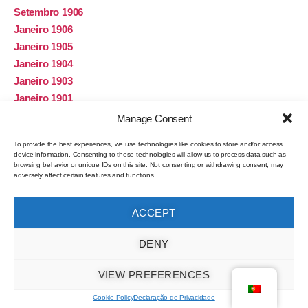
Setembro 1906
Janeiro 1906
Janeiro 1905
Janeiro 1904
Janeiro 1903
Janeiro 1901
Dezembro 1900
Manage Consent
Janeiro 1900
To provide the best experiences, we use technologies like cookies to store and/or access
Janeiro 1899
device information. Consenting to these technologies will allow us to process data such as
Janeiro 1898
browsing behavior or unique IDs on this site. Not consenting or withdrawing consent, may
adversely affect certain features and functions.
Janeiro 1897
Janeiro 1896
ACCEPT
Dezembro 1895
Janeiro 1895
DENY
Janeiro 1894
Janeiro 1891
VIEW PREFERENCES
Janeiro 1890
Cookie Policy
Declaração de Privacidade
Janeiro 1889