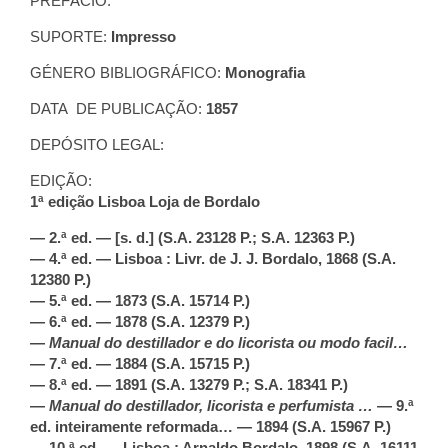
PREFÁCIO:
SUPORTE:
Impresso
GÉNERO BIBLIOGRÁFICO:
Monografia
DATA DE PUBLICAÇÃO:
1857
DEPÓSITO LEGAL:
EDIÇÃO:
1ª edição Lisboa Loja de Bordalo
— 2.ª ed. — [s. d.] (S.A. 23128 P.; S.A. 12363 P.)
— 4.ª ed. — Lisboa : Livr. de J. J. Bordalo, 1868 (S.A.
12380 P.)
— 5.ª ed. — 1873 (S.A. 15714 P.)
— 6.ª ed. — 1878 (S.A. 12379 P.)
—
Manual do destillador e do licorista ou modo facil…
— 7.ª ed. — 1884 (S.A. 15715 P.)
— 8.ª ed. — 1891 (S.A. 13279 P.; S.A. 18341 P.)
—
Manual do destillador, licorista e perfumista …
— 9.ª
ed. inteiramente reformada… — 1894 (S.A. 15967 P.)
— 10.ª ed. — Lisboa : Arnaldo Bordalo, 1898 (S.A. 16111