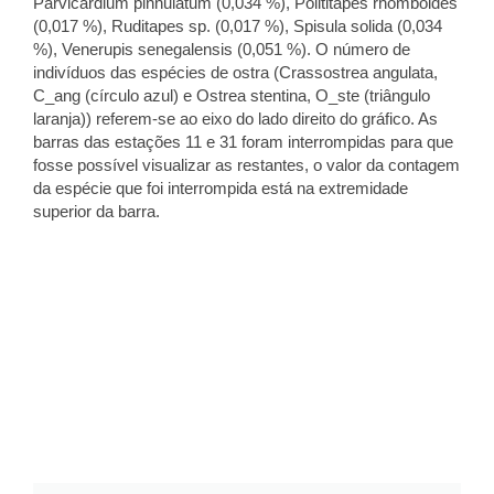
Parvicardium pinnulatum (0,034 %), Polititapes rhomboides
(0,017 %), Ruditapes sp. (0,017 %), Spisula solida (0,034
%), Venerupis senegalensis (0,051 %). O número de
indivíduos das espécies de ostra (Crassostrea angulata,
C_ang (círculo azul) e Ostrea stentina, O_ste (triângulo
laranja)) referem-se ao eixo do lado direito do gráfico. As
barras das estações 11 e 31 foram interrompidas para que
fosse possível visualizar as restantes, o valor da contagem
da espécie que foi interrompida está na extremidade
superior da barra.