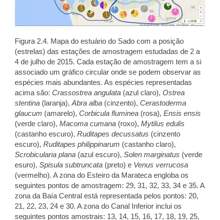
Figura 2.4. Mapa do estuário do Sado com a posição
(estrelas) das estações de amostragem estudadas de 2 a
4 de julho de 2015. Cada estação de amostragem tem a si
associado um gráfico circular onde se podem observar as
espécies mais abundantes. As espécies representadas
acima são:
Crassostrea angulata
(azul claro),
Ostrea
stentina
(laranja),
Abra alba
(cinzento),
Cerastoderma
glaucum
(amarelo),
Corbicula fluminea
(rosa),
Ensis ensis
(verde claro),
Macoma cumana
(roxo),
Mytilus edulis
(castanho escuro),
Ruditapes decussatus
(cinzento
escuro),
Ruditapes philippinarum
(castanho claro),
Scrobicularia plana
(azul escuro),
Solen marginatus
(verde
esuro),
Spisula subtruncata
(preto) e
Venus verrucosa
(vermelho). A zona do Esteiro da Marateca engloba os
seguintes pontos de amostragem: 29, 31, 32, 33, 34 e 35. A
zona da Baía Central está representada pelos pontos: 20,
21, 22, 23, 24 e 30. A zona do Canal Inferior inclui os
seguintes pontos amostrais: 13, 14, 15, 16, 17, 18, 19, 25,