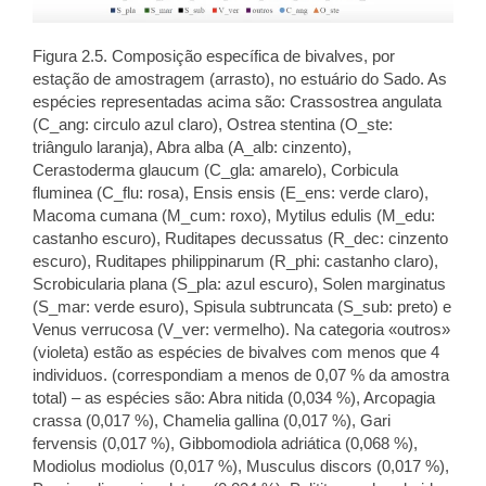
Figura 2.5. Composição específica de bivalves, por
estação de amostragem (arrasto), no estuário do Sado. As
espécies representadas acima são: Crassostrea angulata
(C_ang: circulo azul claro), Ostrea stentina (O_ste:
triângulo laranja), Abra alba (A_alb: cinzento),
Cerastoderma glaucum (C_gla: amarelo), Corbicula
fluminea (C_flu: rosa), Ensis ensis (E_ens: verde claro),
Macoma cumana (M_cum: roxo), Mytilus edulis (M_edu:
castanho escuro), Ruditapes decussatus (R_dec: cinzento
escuro), Ruditapes philippinarum (R_phi: castanho claro),
Scrobicularia plana (S_pla: azul escuro), Solen marginatus
(S_mar: verde esuro), Spisula subtruncata (S_sub: preto) e
Venus verrucosa (V_ver: vermelho). Na categoria «outros»
(violeta) estão as espécies de bivalves com menos que 4
individuos. (correspondiam a menos de 0,07 % da amostra
total) – as espécies são: Abra nitida (0,034 %), Arcopagia
crassa (0,017 %), Chamelia gallina (0,017 %), Gari
fervensis (0,017 %), Gibbomodiola adriática (0,068 %),
Modiolus modiolus (0,017 %), Musculus discors (0,017 %),