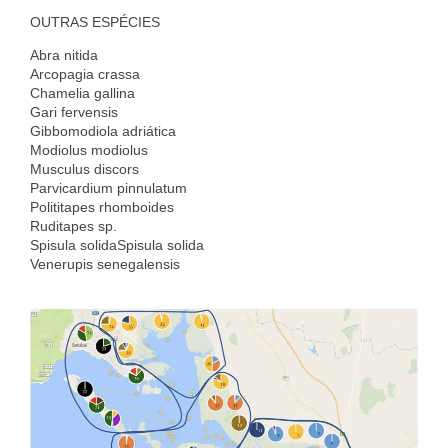
OUTRAS ESPÉCIES
Abra nitida
Arcopagia crassa
Chamelia gallina
Gari fervensis
Gibbomodiola adriática
Modiolus modiolus
Musculus discors
Parvicardium pinnulatum
Polititapes rhomboides
Ruditapes sp.
Spisula solidaSpisula solida
Venerupis senegalensis