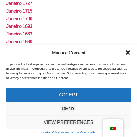
Janeiro 1727
Janeiro 1715
Janeiro 1700
Janeiro 1693
Janeiro 1683
Janeiro 1680
Janeiro 1621
Manage Consent
Novembro 1
Janeiro 1
To provide the best experiences, we use technologies like cookies to store and/or access
device information. Consenting to these technologies will allow us to process data such as
browsing behavior or unique IDs on this site. Not consenting or withdrawing consent, may
adversely affect certain features and functions.
Categorias
ACCEPT
A influência Romana no Sado
Algas
DENY
Artes de pesca
Atum
VIEW PREFERENCES
Autores
Cookie Policy
Declaração de Privacidade
Bacon de Espadarte