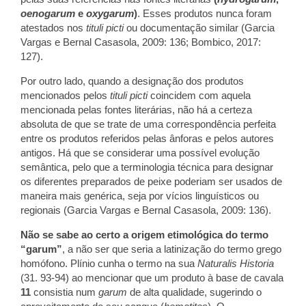
oenogarum
e
oxygarum
)
. Esses produtos nunca foram
atestados nos
tituli picti
ou documentação similar (Garcia
Vargas e Bernal Casasola, 2009: 136; Bombico, 2017:
127).
Por outro lado, quando a designação dos produtos
mencionados pelos
tituli picti
coincidem com aquela
mencionada pelas fontes literárias, não há a certeza
absoluta de que se trate de uma correspondência perfeita
entre os produtos referidos pelas ânforas e pelos autores
antigos. Há que se considerar uma possível evolução
semântica, pelo que a terminologia técnica para designar
os diferentes preparados de peixe poderiam ser usados de
maneira mais genérica, seja por vícios linguísticos ou
regionais (Garcia Vargas e Bernal Casasola, 2009: 136).
Não se sabe ao certo a origem etimológica do termo
“garum”
, a não ser que seria a latinização do termo grego
homófono. Plínio cunha o termo na sua
Naturalis Historia
(31. 93-94) ao mencionar que um produto à base de cavala
11
consistia num
garum
de alta qualidade, sugerindo o