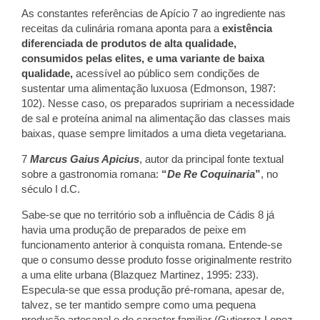
As constantes referências de Apício 7 ao ingrediente nas
receitas da culinária romana aponta para a
existência
diferenciada de produtos de alta qualidade,
consumidos pelas elites, e uma variante de baixa
qualidade,
acessível ao público sem condições de
sustentar uma alimentação luxuosa (Edmonson, 1987:
102). Nesse caso, os preparados
supririam a necessidade
de sal e proteína animal na alimentação das classes mais
baixas, quase sempre limitados a uma dieta vegetariana.
7
Marcus Gaius Apicius
, autor da principal fonte textual
sobre a gastronomia romana:
“
De Re Coquinaria
”
, no
século I d.C.
Sabe-se que no território sob a influência de Cádis 8 já
havia uma produção de preparados de peixe em
funcionamento anterior à conquista romana. Entende-se
que o consumo desse produto fosse originalmente restrito
a uma elite urbana (Blazquez Martinez, 1995: 233).
Especula-se que essa produção pré-romana, apesar de,
talvez, se ter mantido sempre como uma pequena
produção artesanal e de caracter familiar (Gutierrez Lopez,