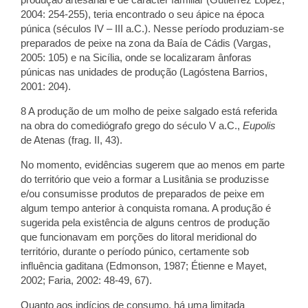
2004: 254-255), teria encontrado o seu ápice na época
púnica (séculos IV – III a.C.). Nesse período produziam-se
preparados de peixe na zona da Baía de Cádis (Vargas,
2005: 105) e na Sicília, onde se localizaram ânforas
púnicas nas unidades de produção (Lagóstena Barrios,
2001: 204).
8 A produção de um molho de peixe salgado está referida
na obra do comediógrafo grego do século V a.C.,
Eupolis
de Atenas (frag. II, 43).
No momento, evidências sugerem que ao menos em parte
do território que veio a formar a Lusitânia se produzisse
e/ou consumisse produtos de preparados de peixe em
algum tempo anterior à conquista romana. A produção é
sugerida pela existência de alguns centros de produção
que funcionavam em porções do litoral meridional do
território, durante o período púnico, certamente sob
influência gaditana (Edmonson, 1987; Étienne e Mayet,
2002; Faria, 2002: 48-49, 67).
Quanto aos indícios de consumo, há uma limitada