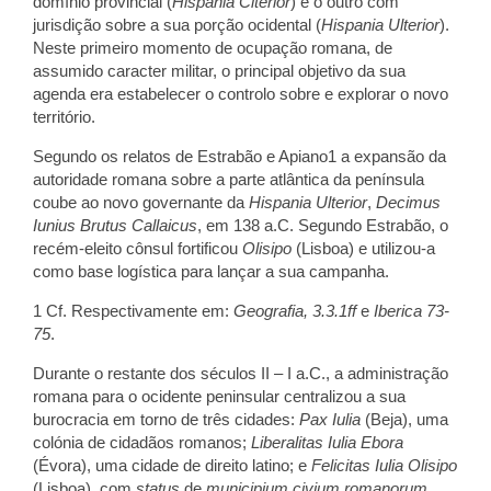
domínio provincial (
Hispania Citerior
) e o outro com
jurisdição sobre a sua porção ocidental (
Hispania Ulterior
).
Neste primeiro momento de ocupação romana, de
assumido caracter militar, o principal objetivo da sua
agenda era estabelecer o controlo sobre e explorar o novo
território.
Segundo os relatos de Estrabão e Apiano1 a expansão da
autoridade romana sobre a parte atlântica da península
coube ao novo governante da
Hispania Ulterior
,
Decimus
Iunius Brutus Callaicus
, em 138 a.C. Segundo Estrabão, o
recém-eleito cônsul fortificou
Olisipo
(Lisboa) e utilizou-a
como base logística para lançar a sua campanha.
1 Cf. Respectivamente em:
Geografia, 3.3.1ff
e
Iberica 73-
75
.
Durante o restante dos séculos II – I a.C., a administração
romana para o ocidente peninsular centralizou a sua
burocracia em torno de três cidades:
Pax Iulia
(Beja), uma
colónia de cidadãos romanos;
Liberalitas Iulia Ebora
(Évora), uma cidade de direito latino; e
Felicitas Iulia Olisipo
(Lisboa), com
status
de
municipium civium romanorum
.