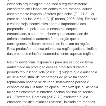
evidência arqueológica. Segundo o registro material
encontrado em Lisboa em contexto pré-romano, aquele
assentamento importou ânforas piscícolas (T – 11.2.1.2)
entre os séculos V e III a.C. (Pimenta, 2006: 224). Embora
o estudo seja inconclusivo sobre a importância dos
preparados de peixe para a economia daquela
comunidade, o autor reconhece que a quantidade de
ânforas piscícolas aumenta à proporção que os
contingentes militares romanos se instalam na região.
Essa produção era toda oriunda da região gaditana, indício
das precoces relações comerciais entre aquelas regiões.
Não há evidências disponíveis para um estudo do tema
ambientado na produção desses produtos durante o
período republicano. Iola (2011: 17) sugere que a ausência
de uma “indústria” de preparados de peixe na época
republicana poderia se dever à
instabilidade política e
económica da Lusitânia na época, uma vez que a
Hispania
foi completamente submetida apenas no final do século I
a.C. Entretanto, Bombico (2017: 72) esclarece que a
chamada “política atlântica romana”, iniciada em meados