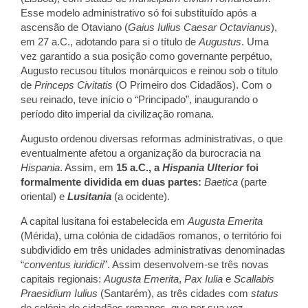
Esse modelo administrativo só foi substituído após a
ascensão de Otaviano (
Gaius Iulius Caesar Octavianus
),
em 27 a.C., adotando para si o título de
Augustus
. Uma
vez garantido a sua posição como governante perpétuo,
Augusto recusou títulos monárquicos e reinou sob o título
de
Princeps Civitatis
(O Primeiro dos Cidadãos). Com o
seu reinado, teve início o “Principado”, inaugurando o
período dito imperial da civilização romana.
Augusto ordenou diversas reformas administrativas, o que
eventualmente afetou a organização da burocracia na
Hispania
. Assim, em
15 a.C., a
Hispania Ulterior
foi
formalmente dividida em duas partes:
Baetica
(parte
oriental) e
Lusitania
(a ocidente).
A capital lusitana foi estabelecida em
Augusta Emerita
(Mérida), uma colónia de cidadãos romanos, o território foi
subdividido em três unidades administrativas denominadas
“
conventus iuridicii
”. Assim desenvolvem-se três novas
capitais regionais:
Augusta Emerita
,
Pax Iulia
e
Scallabis
Praesidium Iulius
(Santarém), as três cidades com
status
de colónia de cidadãos romanos, que por sua vez