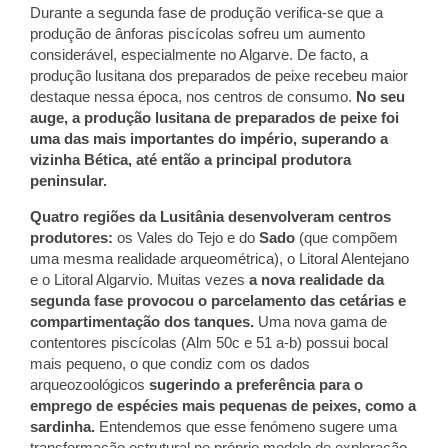
Durante a segunda fase de produção verifica-se que a
produção de ânforas piscícolas sofreu um aumento
considerável, especialmente no Algarve. De facto, a
produção lusitana dos preparados de peixe recebeu maior
destaque nessa época, nos centros de consumo.
No seu
auge, a produção lusitana de preparados de peixe foi
uma das mais importantes do império, superando a
vizinha Bética, até então a principal produtora
peninsular.
Quatro regiões da Lusitânia desenvolveram centros
produtores:
os Vales do Tejo e do
Sado
(que compõem
uma mesma realidade arqueométrica), o Litoral Alentejano
e o Litoral Algarvio. Muitas vezes
a nova realidade da
segunda fase provocou o parcelamento das cetárias e
compartimentação dos tanques.
Uma nova gama de
contentores piscícolas (Alm 50c e 51 a-b) possui bocal
mais pequeno, o que condiz com os dados
arqueozoológicos
sugerindo a preferência para o
emprego de espécies mais pequenas de peixes, como a
sardinha.
Entendemos que esse fenómeno sugere uma
transformação estrutural no próprio modelo de exploração