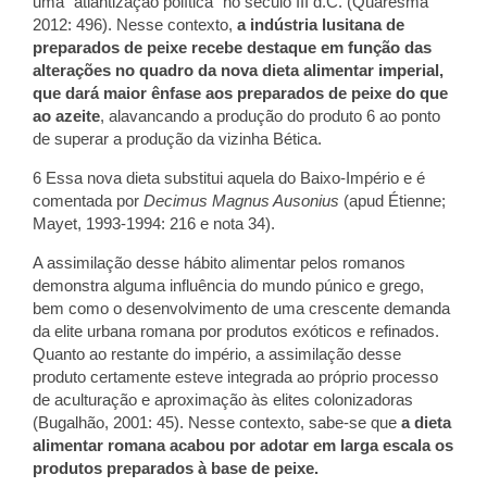
uma “atlantização política” no século III d.C. (Quaresma
2012: 496). Nesse contexto,
a indústria lusitana de
preparados de peixe recebe destaque em função das
alterações no quadro da nova dieta alimentar imperial,
que dará maior ênfase aos preparados de peixe do que
ao azeite
, alavancando a produção do produto 6 ao ponto
de superar a produção da vizinha Bética.
6 Essa nova dieta substitui aquela do Baixo-Império e é
comentada por
Decimus Magnus Ausonius
(apud Étienne;
Mayet, 1993-1994: 216 e nota 34).
A assimilação desse hábito alimentar pelos romanos
demonstra alguma influência do mundo púnico e grego,
bem como o desenvolvimento de uma crescente demanda
da elite urbana romana por produtos exóticos e refinados.
Quanto ao restante do império, a assimilação desse
produto certamente esteve integrada ao próprio processo
de aculturação e aproximação às elites colonizadoras
(Bugalhão, 2001: 45). Nesse contexto, sabe-se que
a dieta
alimentar romana acabou por adotar em larga escala os
produtos preparados à base de peixe.