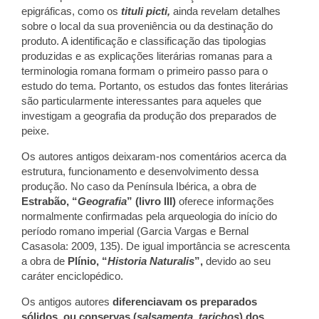
epigráficas, como os
tituli picti,
ainda revelam detalhes
sobre o local da sua proveniência ou da destinação do
produto. A identificação e classificação das tipologias
produzidas e as explicações literárias romanas para a
terminologia romana formam o primeiro passo para o
estudo do tema. Portanto, os estudos das fontes literárias
são particularmente interessantes para aqueles que
investigam a geografia da produção dos preparados de
peixe.
Os autores antigos deixaram-nos comentários acerca da
estrutura, funcionamento e desenvolvimento dessa
produção. No caso da Península Ibérica, a obra de
Estrabão, “
Geografia
” (livro III)
oferece informações
normalmente confirmadas pela arqueologia do início do
período romano imperial (Garcia Vargas e Bernal
Casasola: 2009, 135). De igual importância se acrescenta
a obra de
Plínio, “
Historia Naturalis
”,
devido ao seu
caráter enciclopédico.
Os antigos autores
diferenciavam os preparados
sólidos, ou conservas (
salsamenta, tarichos
) dos