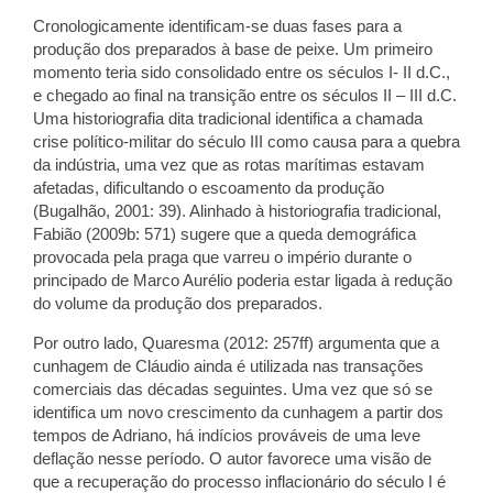
Cronologicamente identificam-se duas fases para a
produção dos preparados à base de peixe. Um primeiro
momento teria sido consolidado entre os séculos I- II d.C.,
e chegado ao final na transição entre os séculos II – III d.C.
Uma historiografia dita tradicional identifica a chamada
crise político-militar do século III como causa para a quebra
da indústria, uma vez que as rotas marítimas estavam
afetadas, dificultando o escoamento da produção
(Bugalhão, 2001: 39). Alinhado à historiografia tradicional,
Fabião (2009b: 571) sugere que a queda demográfica
provocada pela praga que varreu o império durante o
principado de Marco Aurélio poderia estar ligada à redução
do volume da produção dos preparados.
Por outro lado, Quaresma (2012: 257ff) argumenta que a
cunhagem de Cláudio ainda é utilizada nas transações
comerciais das décadas seguintes. Uma vez que só se
identifica um novo crescimento da cunhagem a partir dos
tempos de Adriano, há indícios prováveis de uma leve
deflação nesse período. O autor favorece uma visão de
que a recuperação do processo inflacionário do século I é