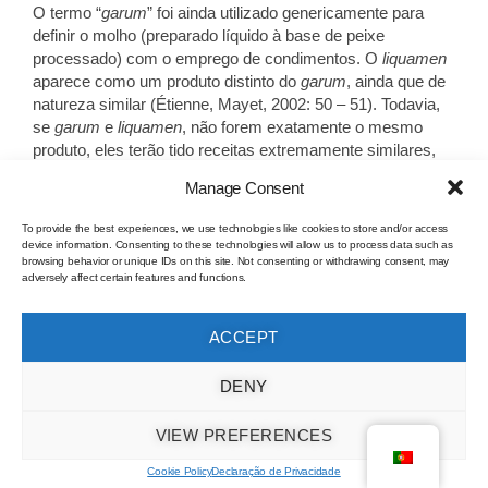
O termo “
garum
” foi ainda utilizado genericamente para
definir o molho (preparado líquido à base de peixe
processado) com o emprego de condimentos. O
liquamen
aparece como um produto distinto do
garum
, ainda que de
natureza similar (Étienne, Mayet, 2002: 50 – 51). Todavia,
se
garum
e
liquamen
, não forem exatamente o mesmo
produto, eles terão tido receitas extremamente similares,
preparadas à base de vísceras, ovas e sangue de peixe
Manage Consent
(ou mesmo de pequenos peixes), macerados com sal e
aromatizantes (Bombico, 2017: 127).
To provide the best experiences, we use technologies like cookies to store and/or access
device information. Consenting to these technologies will allow us to process data such as
De facto, a partir do século I d.C., o termo
liquamen
passa
browsing behavior or unique IDs on this site. Not consenting or withdrawing consent, may
adversely affect certain features and functions.
a ter um emprego generalizado
13
. Por volta do século IV
d.C., já não se encontram mais referências ao termo
garum
, a não ser em ocasiões excecionais
14
.
ACCEPT
13 Fabião e Guerra (1993: 999 – 1003) observam que na
DENY
obra do século I d.C.,
De Re Coquinaria
, de Apício, o termo
“
liquamen
” substituti o termo “
garum
” na base de 425
referências contra 2.
VIEW PREFERENCES
14 Martial escreveu, na segunda metade do século III d.C.,
Cookie Policy
Declaração de Privacidade