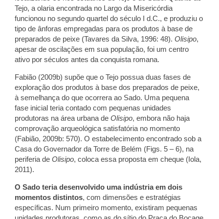
Tejo, a olaria encontrada no Largo da Misericórdia
funcionou no segundo quartel do século I d.C., e produziu o
tipo de ânforas empregadas para os produtos à base de
preparados de peixe (Tavares da Silva, 1996: 48).
Olisipo
,
apesar de oscilações em sua população, foi um centro
ativo por séculos antes da conquista romana.
Fabião (2009b) supõe que o Tejo possua duas fases de
exploração dos produtos à base dos preparados de peixe,
à semelhança do que ocorrera ao Sado. Uma pequena
fase inicial teria contado com pequenas unidades
produtoras na área urbana de
Olisipo
, embora não haja
comprovação arqueológica satisfatória no momento
(Fabião, 2009b: 570). O estabelecimento encontrado sob a
Casa do Governador da Torre de Belém (Figs. 5 – 6), na
periferia de
Olisipo
, coloca essa proposta em cheque (Iola,
2011).
O Sado teria desenvolvido uma indústria em dois
momentos distintos
, com dimensões e estratégias
específicas. Num primeiro momento, existiram pequenas
unidades produtoras, como as do sítio do Praça do Bocage