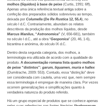
molhos (líquidos) à base de peixe
(Curtis, 1991: 6ff).
Apenas uma única referência textual antiga sobre a
confeção dos preparados sólidos sobreviveu ao tempo,
deixada por
Columella
(
De Re Rustica
12, 55,4
), no
século I d.C. Contrariamente, abundam os relatos
descritivos da produção dos molhos líquidos, desde
Marcus Manilus
, “
Astronomica
”
(V, 656-681), também
no século I d.C., até a obra “
Geoponica
” (20, 46, 1-6),
bizantina e anónima, do século IX d.C.
Dentro desta segunda categoria, dos molhos, a
terminologia era utilizada de acordo com a qualidade do
produto.
A documentação romana lista quatro molhos
de peixe “distintos”:
garum, liquamen, muria e hallex
(Dumitrache, 2009: 553). Contudo, essa “distinção” deve
ser considerada com cautela, uma vez que, nem sempre
essa terminologia é empregue de maneira clara. Por vezes
ocorrem generalizações e simplificações quanto à
verdadeira natureza do produto referido.
Há um grupo especial de produtos que se conhece apenas
pelas suas referências nas fontes literárias
(
hydrogarum
,