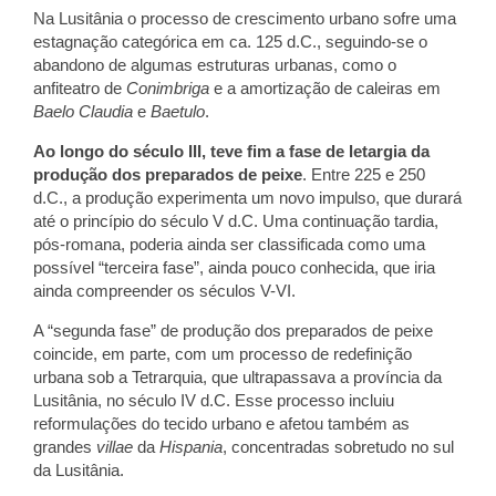
Na Lusitânia o processo de crescimento urbano sofre uma
estagnação categórica em ca. 125 d.C., seguindo-se o
abandono de algumas estruturas urbanas, como o
anfiteatro de
Conimbriga
e a amortização de caleiras em
Baelo Claudia
e
Baetulo
.
Ao longo do século III, teve fim a fase de letargia da
produção dos preparados de peixe
. Entre 225 e 250
d.C., a produção experimenta um novo impulso, que durará
até o princípio do século V d.C. Uma continuação tardia,
pós-romana, poderia ainda ser classificada como uma
possível “terceira fase”, ainda pouco conhecida, que iria
ainda compreender os séculos V-VI.
A “segunda fase” de produção dos preparados de peixe
coincide, em parte, com um processo de redefinição
urbana sob a Tetrarquia, que ultrapassava a província da
Lusitânia, no século IV d.C. Esse processo incluiu
reformulações do tecido urbano e afetou também as
grandes
villae
da
Hispania
, concentradas sobretudo no sul
da Lusitânia.