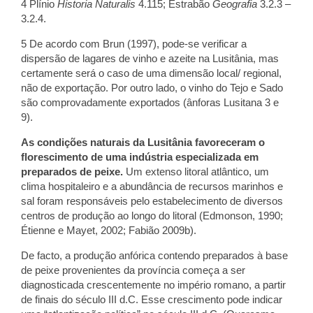
4 Plínio
Historia Naturalis
4.115; Estrabão
Geografia
3.2.3 –
3.2.4.
5 De acordo com Brun (1997), pode-se verificar a
dispersão de lagares de vinho e azeite na Lusitânia, mas
certamente será o caso de uma dimensão local/ regional,
não de exportação. Por outro lado, o vinho do Tejo e Sado
são comprovadamente exportados (ânforas Lusitana 3 e
9).
As condições naturais da Lusitânia favoreceram o
florescimento de uma indústria especializada em
preparados de peixe.
Um extenso litoral atlântico, um
clima hospitaleiro e a abundância de recursos marinhos e
sal foram responsáveis pelo estabelecimento de diversos
centros de produção ao longo do litoral (Edmonson, 1990;
Étienne e Mayet, 2002; Fabião 2009b).
De facto, a produção anfórica contendo preparados à base
de peixe provenientes da província começa a ser
diagnosticada crescentemente no império romano, a partir
de finais do século III d.C. Esse crescimento pode indicar