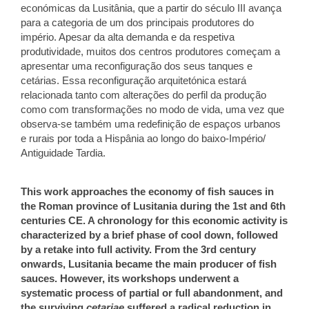
económicas da Lusitânia, que a partir do século III avança
para a categoria de um dos principais produtores do
império. Apesar da alta demanda e da respetiva
produtividade, muitos dos centros produtores começam a
apresentar uma reconfiguração dos seus tanques e
cetárias. Essa reconfiguração arquitetónica estará
relacionada tanto com alterações do perfil da produção
como com transformações no modo de vida, uma vez que
observa-se também uma redefinição de espaços urbanos
e rurais por toda a Hispânia ao longo do baixo-Império/
Antiguidade Tardia.
This work approaches the economy of fish sauces in
the Roman province of Lusitania during the 1st and 6th
centuries CE. A chronology for this economic activity is
characterized by a brief phase of cool down, followed
by a retake into full activity. From the 3rd century
onwards, Lusitania became the main producer of fish
sauces. However, its workshops underwent a
systematic process of partial or full abandonment, and
the surviving
cetariae
suffered a radical reduction in