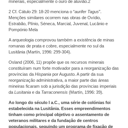
minerais, especialmente o ouro de aluvião.2
2 Cf. Cátulo 29: 18-20 menciona o “
aurifer Tagus
”.
Menções similares ocorrem nas obras de Ovídio,
Estrabão, Plínio, Séneca, Marcial, Juvenal, Lucânio e
Pompónio Mela
A arqueologia comprovou também a existência de minas
romanas de prata e cobre, especialmente no sul da
Lusitânia (Martín, 1996: 299-304).
Osland (2006, 11) propõe que os recursos minerais
constituíram num forte motivador para a reorganização das
províncias da
Hispania
por Augusto. A partir da sua
reorganização administrativa, a maior parte das áreas
mineiras ficaram sob a jurisdição das províncias imperiais
da
Lusitania
e da
Tarraconensis
(Martín, 1996: 39).
Ao longo do século I a.C., uma série de colónias foi
estabelecida na Lusitânia. Esses empreendimentos
tinham como principal objetivo o assentamento de
veteranos militares e da fundação de centros
populacionais, seguindo um programa de fixação de