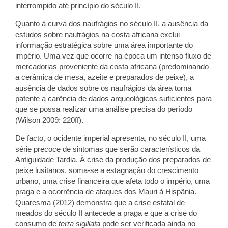
interrompido até princípio do século II.
Quanto à curva dos naufrágios no século II, a ausência da
estudos sobre naufrágios na costa africana exclui
informação estratégica sobre uma área importante do
império. Uma vez que ocorre na época um intenso fluxo de
mercadorias proveniente da costa africana (predominando
a cerâmica de mesa, azeite e preparados de peixe), a
ausência de dados sobre os naufrágios da área torna
patente a carência de dados arqueológicos suficientes para
que se possa realizar uma análise precisa do período
(Wilson 2009: 220ff).
De facto, o ocidente imperial apresenta, no século II, uma
série precoce de sintomas que serão característicos da
Antiguidade Tardia. À crise da produção dos preparados de
peixe lusitanos, soma-se a estagnação do crescimento
urbano, uma crise financeira que afeta todo o império, uma
praga e a ocorrência de ataques dos Mauri à Hispânia.
Quaresma (2012) demonstra que a crise estatal de
meados do século II antecede a praga e que a crise do
consumo de
terra sigillata
pode ser verificada ainda no