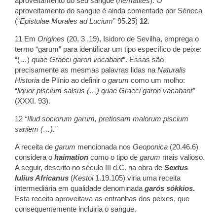
aproveitamento do seu sangue (
hematites
). O
aproveitamento do sangue é ainda comentado por Séneca
(“
Epistulae Morales ad Lucium
” 95.25)
12
.
11 Em
Origines
(20, 3 ,19), Isidoro de Sevilha, emprega o
termo “garum” para identificar um tipo específico de peixe:
“(…)
quae Graeci garon vocabant
”. Essas são
precisamente as mesmas palavras lidas na
Naturalis
Historia
de Plínio ao definir o
garum
como um molho:
“
liquor piscium salsus (…) quae Graeci garon vacabant”
(XXXI. 93).
12
“Illud sociorum garum, pretiosam malorum piscium
saniem (…).”
A receita de
garum
mencionada nos
Geoponica
(20.46.6)
considera o
haimation
como o tipo de
garum
mais valioso.
A seguir, descrito no século III d.C. na obra de
Sextus
Iulius Africanus
(
Kestoi
1.19.105) viria uma receita
intermediária em qualidade denominada
garós sókkios
.
Esta receita aproveitava as entranhas dos peixes, que
consequentemente incluiria o sangue.