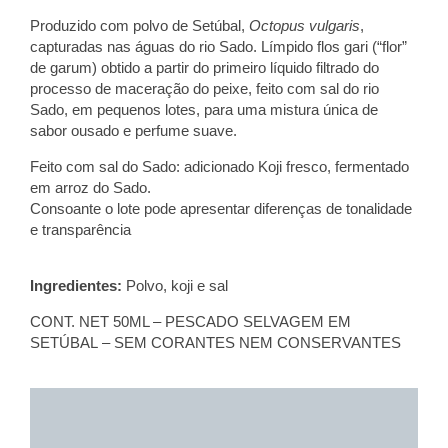
Produzido com
polvo
de Setúbal,
Octopus vulgaris
,
capturadas nas águas do rio Sado. Límpido flos gari (“flor”
de garum) obtido a partir do primeiro líquido filtrado do
processo de maceração d
o
peixe, feito com sal do rio
Sado, em pequenos lotes, para uma mistura única de
sabor ousado e perfume suave.
Feito com sal do Sado: adicionado Koji fresco, fermentado
em arroz do Sado.
Consoante o lote pode apresentar diferenças de tonalidade
e transparência
Ingredientes:
Polvo
, koji e sal
CONT. NET 50ML – PESCADO SELVAGEM
EM
SETÚBAL
– SEM CORANTES NEM CONSERVANTES