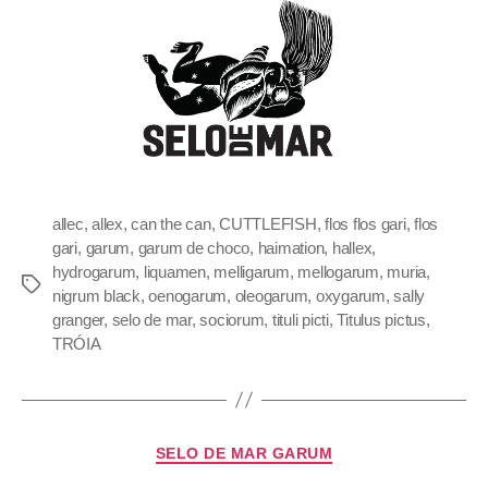
allec
,
allex
,
can the can
,
CUTTLEFISH
,
flos flos gari
,
flos
gari
,
garum
,
garum de choco
,
haimation
,
hallex
,
hydrogarum
,
liquamen
,
melligarum
,
mellogarum
,
muria
,
nigrum black
,
oenogarum
,
oleogarum
,
oxygarum
,
sally
granger
,
selo de mar
,
sociorum
,
tituli picti
,
Titulus pictus
,
TRÓIA
SELO DE MAR GARUM