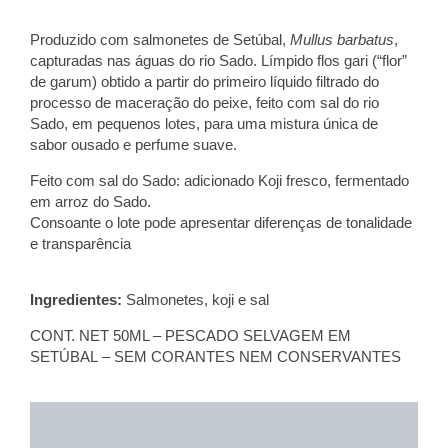
Produzido com
salmonetes
de Setúbal,
Mullus barbatus
,
capturadas nas águas do rio Sado. Límpido flos gari (“flor”
de garum) obtido a partir do primeiro líquido filtrado do
processo de maceração d
o
peixe, feito com sal do rio
Sado, em pequenos lotes, para uma mistura única de
sabor ousado e perfume suave.
Feito com sal do Sado: adicionado Koji fresco, fermentado
em arroz do Sado.
Consoante o lote pode apresentar diferenças de tonalidade
e transparência
Ingredientes:
Salmonetes
, koji e sal
CONT. NET 50ML – PESCADO SELVAGEM
EM
SETÚBAL
– SEM CORANTES NEM CONSERVANTES