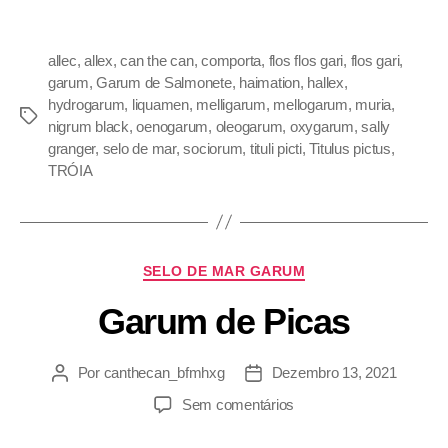
allec
,
allex
,
can the can
,
comporta
,
flos flos gari
,
flos gari
,
garum
,
Garum de Salmonete
,
haimation
,
hallex
,
hydrogarum
,
liquamen
,
melligarum
,
mellogarum
,
muria
,
nigrum black
,
oenogarum
,
oleogarum
,
oxygarum
,
sally
granger
,
selo de mar
,
sociorum
,
tituli picti
,
Titulus pictus
,
TRÓIA
SELO DE MAR GARUM
Garum de Picas
Por
canthecan_bfmhxg
Dezembro 13, 2021
Sem comentários