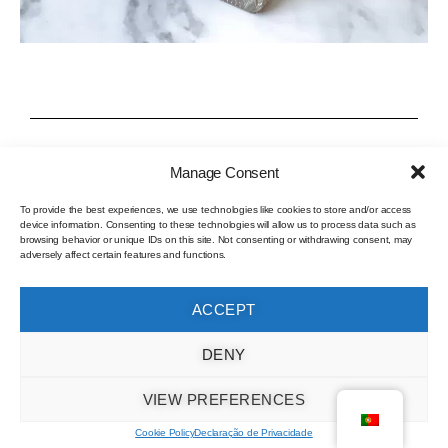
Manage Consent
Garum de Espadarte
To provide the best experiences, we use technologies like cookies to store and/or access
device information. Consenting to these technologies will allow us to process data such as
browsing behavior or unique IDs on this site. Not consenting or withdrawing consent, may
adversely affect certain features and functions.
ACCEPT
Garum produzido com Espadarte,
Xiphias gladius
, pescado
nas águas dos Açores. Flos gari límpido (“flor” do garum)
DENY
obtido a partir do primeiro líquido filtrado do processo de
maceração do peixe.
VIEW PREFERENCES
Feito com sal do Sado: adicionado Koji fresco, fermentado
Cookie Policy
Declaração de Privacidade
em arroz do Sado.