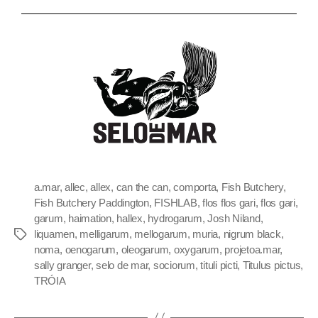
a.mar
,
allec
,
allex
,
can the can
,
comporta
,
Fish Butchery
,
Fish Butchery Paddington
,
FISHLAB
,
flos flos gari
,
flos gari
,
garum
,
haimation
,
hallex
,
hydrogarum
,
Josh Niland
,
liquamen
,
melligarum
,
mellogarum
,
muria
,
nigrum black
,
noma
,
oenogarum
,
oleogarum
,
oxygarum
,
projetoa.mar
,
sally granger
,
selo de mar
,
sociorum
,
tituli picti
,
Titulus pictus
,
TRÓIA