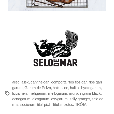
allec
,
allex
,
can the can
,
comporta
,
flos flos gari
,
flos gari
,
garum
,
Garum de Polvo
,
haimation
,
hallex
,
hydrogarum
,
liquamen
,
melligarum
,
mellogarum
,
muria
,
nigrum black
,
oenogarum
,
oleogarum
,
oxygarum
,
sally granger
,
selo de
mar
,
sociorum
,
tituli picti
,
Titulus pictus
,
TRÓIA