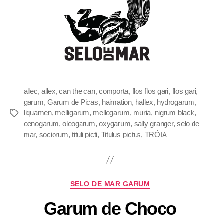
allec
,
allex
,
can the can
,
comporta
,
flos flos gari
,
flos gari
,
garum
,
Garum de Picas
,
haimation
,
hallex
,
hydrogarum
,
liquamen
,
melligarum
,
mellogarum
,
muria
,
nigrum black
,
oenogarum
,
oleogarum
,
oxygarum
,
sally granger
,
selo de
mar
,
sociorum
,
tituli picti
,
Titulus pictus
,
TRÓIA
SELO DE MAR GARUM
Garum de Choco