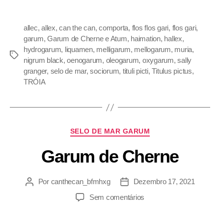
allec
,
allex
,
can the can
,
comporta
,
flos flos gari
,
flos gari
,
garum
,
Garum de Cherne e Atum
,
haimation
,
hallex
,
hydrogarum
,
liquamen
,
melligarum
,
mellogarum
,
muria
,
nigrum black
,
oenogarum
,
oleogarum
,
oxygarum
,
sally
granger
,
selo de mar
,
sociorum
,
tituli picti
,
Titulus pictus
,
TRÓIA
SELO DE MAR GARUM
Garum de Cherne
Por
canthecan_bfmhxg
Dezembro 17, 2021
Sem comentários