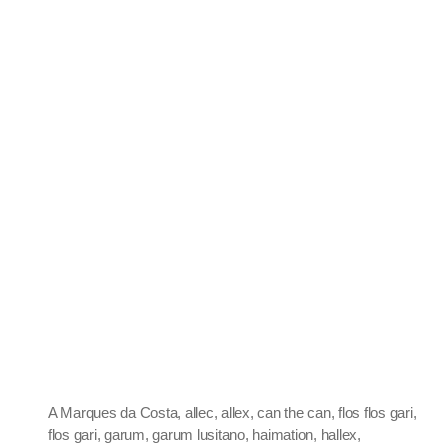
A Marques da Costa
,
allec
,
allex
,
can the can
,
flos flos gari
,
flos gari
,
garum
,
garum lusitano
,
haimation
,
hallex
,