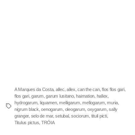
A Marques da Costa
,
allec
,
allex
,
can the can
,
flos flos gari
,
flos gari
,
garum
,
garum lusitano
,
haimation
,
hallex
,
hydrogarum
,
liquamen
,
melligarum
,
mellogarum
,
muria
,
nigrum black
,
oenogarum
,
oleogarum
,
oxygarum
,
sally
granger
,
selo de mar
,
setubal
,
sociorum
,
tituli picti
,
Titulus pictus
,
TRÓIA