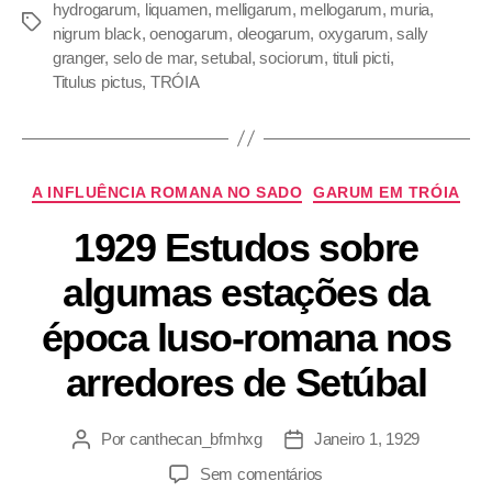
hydrogarum
,
liquamen
,
melligarum
,
mellogarum
,
muria
,
nigrum black
,
oenogarum
,
oleogarum
,
oxygarum
,
sally
granger
,
selo de mar
,
setubal
,
sociorum
,
tituli picti
,
Titulus pictus
,
TRÓIA
A INFLUÊNCIA ROMANA NO SADO
GARUM EM TRÓIA
1929 Estudos sobre
algumas estações da
época luso-romana nos
arredores de Setúbal
Por
canthecan_bfmhxg
Janeiro 1, 1929
Sem comentários