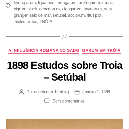
hydrogarum
,
liquamen
,
melligarum
,
mellogarum
,
muria
,
nigrum black
,
oenogarum
,
oleogarum
,
oxygarum
,
sally
granger
,
selo de mar
,
setubal
,
sociorum
,
tituli picti
,
Titulus pictus
,
TRÓIA
A INFLUÊNCIA ROMANA NO SADO
GARUM EM TRÓIA
1898 Estudos sobre Troia
– Setúbal
Por
canthecan_bfmhxg
Janeiro 1, 1898
Sem comentários