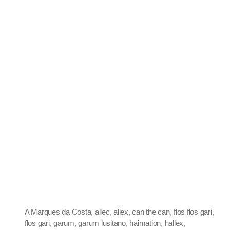
A Marques da Costa
,
allec
,
allex
,
can the can
,
flos flos gari
,
flos gari
,
garum
,
garum lusitano
,
haimation
,
hallex
,