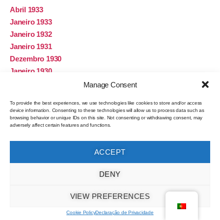
Abril 1933
Janeiro 1933
Janeiro 1932
Janeiro 1931
Dezembro 1930
Janeiro 1930
Janeiro 1929
Manage Consent
Janeiro 1928
To provide the best experiences, we use technologies like cookies to store and/or access
Janeiro 1927
device information. Consenting to these technologies will allow us to process data such as
browsing behavior or unique IDs on this site. Not consenting or withdrawing consent, may
Janeiro 1926
adversely affect certain features and functions.
Novembro 1925
Janeiro 1925
ACCEPT
Janeiro 1924
Dezembro 1923
DENY
Janeiro 1923
Novembro 1922
VIEW PREFERENCES
Março 1922
Cookie Policy
Declaração de Privacidade
Janeiro 1922