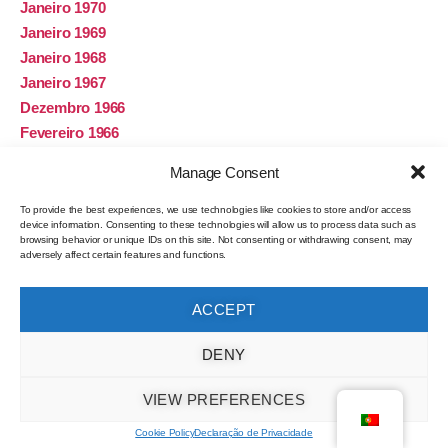
Janeiro 1970
Janeiro 1969
Janeiro 1968
Janeiro 1967
Dezembro 1966
Fevereiro 1966
Janeiro 1966
Manage Consent
Dezembro 1965
Janeiro 1965
To provide the best experiences, we use technologies like cookies to store and/or access
device information. Consenting to these technologies will allow us to process data such as
Janeiro 1964
browsing behavior or unique IDs on this site. Not consenting or withdrawing consent, may
adversely affect certain features and functions.
Dezembro 1963
Outubro 1963
Março 1963
ACCEPT
Fevereiro 1963
DENY
Janeiro 1963
Janeiro 1962
VIEW PREFERENCES
Setembro 1961
Janeiro 1961
Cookie Policy
Declaração de Privacidade