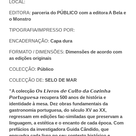
LOCAL:
EDITORA:
parceria do PÚBLICO com a editora A Bela e
o Monstro
TIPOGRAFIA/IMPRESSO POR:
ENCADERNAÇÃO:
Capa dura
FORMATO / DIMENSÕES:
Dimensões de acordo com
as edições originais
COLECÇÃO:
Público
COLECÇÃO DE:
SELO DE MAR
“A colecção 𝙊𝙨 𝙇𝙞𝙫𝙧𝙤𝙨 𝙙𝙚 𝘾𝙪𝙡𝙩𝙤 𝙙𝙖 𝘾𝙤𝙯𝙞𝙣𝙝𝙖
𝙋𝙤𝙧𝙩𝙪𝙜𝙪𝙚𝙨𝙖 recupera 500 anos de história e
identidade à mesa. Dez obras fundamentais da
gastronomia portuguesa, do século XV ao XX,
regressam em edições fac-similadas que preservam a
linguagem, a estética e o encanto de cada época. Com
prefácios da investigadora Guida Cândido, que
enquadra cada livro no seu contexto histórico e