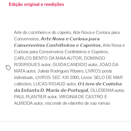
Edição or
iginal e reedições
Arte do cozinheiro e do copeiro
,
Arte Nova e Curiosa para
Conserveiros
,
𝘼𝙧𝙩𝙚 𝙉𝙤𝙫𝙖 𝙚 𝘾𝙪𝙧𝙞𝙤𝙨𝙖 𝙥𝙖𝙧𝙖
𝘾𝙤𝙣𝙨𝙚𝙧𝙫𝙚𝙞𝙧𝙤𝙨 𝘾𝙤𝙣𝙛𝙚𝙞𝙩𝙚𝙞𝙧𝙤𝙨 𝙚 𝘾𝙤𝙥𝙚𝙞𝙧𝙤𝙨
,
Arte Nova e
Curiosa para Conserveiros Confeiteiros e Copeiros
,
CARLOS BENTO DA MAIA AUTOR
,
DOMINGO
RODRIGUES autor
,
GUIDA CANDIDO autor
,
JOAO DA
MATA autor
,
Julieta Rodrigues Ribeiro
,
LIVROS posts
individuais
,
LIVROS SEC XXI 2000
,
Livros SELO DE MAR
collection
,
LUCAS RIGAUD autor
,
𝙊 𝙇𝙞𝙫𝙧𝙤 𝙙𝙚 𝘾𝙤𝙯𝙞𝙣𝙝𝙖
𝙙𝙖 𝙄𝙣𝙛𝙖𝙣𝙩𝙖 𝘿. 𝙈𝙖𝙧𝙞𝙖 𝙙𝙚 𝙋𝙤𝙧𝙩𝙪𝙜𝙖𝙡
,
OLLEBOMA autor
,
PAUL PLANTIER autor
,
VIRGINIA DE CASTRO E
ALMEIDA autor
,
visconde de vilarinho de sao romao