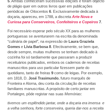
5
. Ambas conheceram sucessivas edições e foram objecto
de plágio quer em outros livros quer em publicações
periódicas de Oitocentos
6
. Exclusivamente dedicada à
doçaria, apareceu, em 1788, a discreta
Arte Nova e
Curiosa para Conserveiros, Confeiteiros e Copeiros
7
.
Foi necessário esperar pelo século XX para as mulheres
portuguesas se aventurarem na escrita da denominada
“culinária de papel”, na expressão de
Laura Graziela
Gomes
e
Lívia Barbosa
8
. Efectivamente, se bem que,
desde sempre, muitas mulheres se tenham dedicado à
cozinha foi só tardiamente que passaram a produzir
receituários publicados, embora os cadernos de receitas
manuscritos para uso particular fizessem parte do
quotidiano, tanto de freiras
9
como de leigas. Por exemplo,
em 1818, D.
José Trasimundo
, futuro marquês de
Fronteira e Alorna, deu conta da circulação de receitas
familiares manuscritas. A propósito de certo jantar em
Portalegre, pôde registar nas suas
Memórias
:
tivemos um esplêndido jantar, onde a doçaria era imensa e
a velha senhora, forte conserveira, queria dar-nos a receita