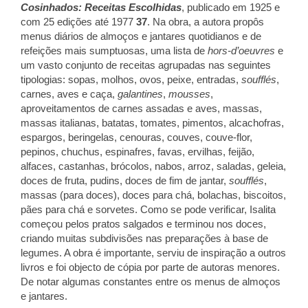
Cosinhados: Receitas Escolhidas
, publicado em 1925 e
com 25 edições até 1977
37
. Na obra, a autora propôs
menus diários de almoços e jantares quotidianos e de
refeições mais sumptuosas, uma lista de
hors-d’oeuvres
e
um vasto conjunto de receitas agrupadas nas seguintes
tipologias: sopas, molhos, ovos, peixe, entradas,
soufflés
,
carnes, aves e caça,
galantines
,
mousses
,
aproveitamentos de carnes assadas e aves, massas,
massas italianas, batatas, tomates, pimentos, alcachofras,
espargos, beringelas, cenouras, couves, couve-flor,
pepinos, chuchus, espinafres, favas, ervilhas, feijão,
alfaces, castanhas, brócolos, nabos, arroz, saladas, geleia,
doces de fruta, pudins, doces de fim de jantar,
soufflés
,
massas (para doces), doces para chá, bolachas, biscoitos,
pães para chá e sorvetes. Como se pode verificar, Isalita
começou pelos pratos salgados e terminou nos doces,
criando muitas subdivisões nas preparações à base de
legumes. A obra é importante, serviu de inspiração a outros
livros e foi objecto de cópia por parte de autoras menores.
De notar algumas constantes entre os menus de almoços
e jantares.