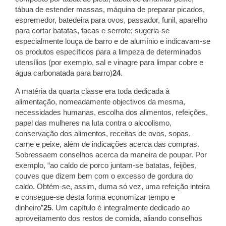
tábua de estender massas, máquina de preparar picados,
espremedor, batedeira para ovos, passador, funil, aparelho
para cortar batatas, facas e serrote; sugeria-se
especialmente louça de barro e de alumínio e indicavam-se
os produtos específicos para a limpeza de determinados
utensílios (por exemplo, sal e vinagre para limpar cobre e
água carbonatada para barro)
24
.
A matéria da quarta classe era toda dedicada à
alimentação, nomeadamente objectivos da mesma,
necessidades humanas, escolha dos alimentos, refeições,
papel das mulheres na luta contra o alcoolismo,
conservação dos alimentos, receitas de ovos, sopas,
carne e peixe, além de indicações acerca das compras.
Sobressaem conselhos acerca da maneira de poupar. Por
exemplo, “ao caldo de porco juntam-se batatas, feijões,
couves que dizem bem com o excesso de gordura do
caldo. Obtém-se, assim, duma só vez, uma refeição inteira
e consegue-se desta forma economizar tempo e
dinheiro”
25
. Um capítulo é integralmente dedicado ao
aproveitamento dos restos de comida, aliando conselhos