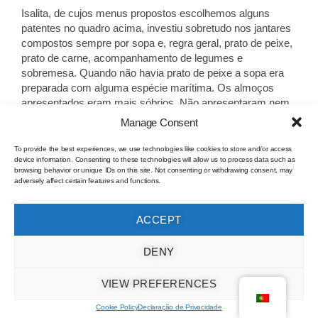
Isalita, de cujos menus propostos escolhemos alguns
patentes no quadro acima, investiu sobretudo nos jantares
compostos sempre por sopa e, regra geral, prato de peixe,
prato de carne, acompanhamento de legumes e
sobremesa. Quando não havia prato de peixe a sopa era
preparada com alguma espécie marítima. Os almoços
apresentados eram mais sóbrios. Não apresentaram nem
sopa nem sobremesa mas insistiram ou num prato de
Manage Consent
peixe e num de carne ou em preparados de ovos,
hortaliças e carne ou ovos, massas e carne.
To provide the best experiences, we use technologies like cookies to store and/or access
device information. Consenting to these technologies will allow us to process data such as
browsing behavior or unique IDs on this site. Not consenting or withdrawing consent, may
adversely affect certain features and functions.
Quadro I
ACCEPT
Menus de Almoço
DENY
VIEW PREFERENCES
Cookie Policy
Declaração de Privacidade
Peixe ensopado com ervilhas