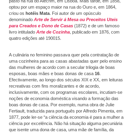
pasto na rua do Alecrim, em Lisboa. Mais tarde, em 1858,
optou por um espaço maior na rua do Ouro e, em 1864,
criou os
hotéis Mata
. Foi autor de um opúsculo
denominado
Arte de Servir á Mesa ou Preceitos Uteis
para Creados e Dono de Casas
(1872) e de um famoso
livro intitulado
Arte de Cozinha
, publicado em 1876, com
quatro edições até 190015.
A culinária no feminino passava quer pela contratação de
uma cozinheira para as casas abastadas quer pelo ensino
das mulheres de acordo com a secular trilogia de boas
esposas, boas mães e boas donas de casa
16
.
Efectivamente, ao longo dos séculos XIX e XX, em leituras
recreativas com fins moralizantes e de acordo,
inclusivamente, com os programas escolares, incutiam-se
noções de economia doméstica visando a formação das
boas donas de casa. Por exemplo, numa obra de Julie
Fertiault, traduzida para português por Alfredo Pimenta, em
1877, pode ler-se “a ciência da economia é para a mulher a
ciência por excelência. Não há situação alguma pecuniária
que isente uma dona de casa, uma mãe de família, da