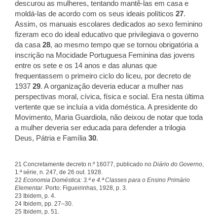
descurou as mulheres, tentando mantê-las em casa e
moldá-las de acordo com os seus ideais políticos
27
.
Assim, os manuais escolares dedicados ao sexo feminino
fizeram eco do ideal educativo que privilegiava o governo
da casa
28
, ao mesmo tempo que se tornou obrigatória a
inscrição na Mocidade Portuguesa Feminina das jovens
entre os sete e os 14 anos e das alunas que
frequentassem o primeiro ciclo do liceu, por decreto de
1937
29
. A organização deveria educar a mulher nas
perspectivas moral, cívica, física e social. Era nesta última
vertente que se incluía a vida doméstica. A presidente do
Movimento, Maria Guardiola, não deixou de notar que toda
a mulher deveria ser educada para defender a trilogia
Deus, Pátria e Família
30
.
21 Concretamente decreto n.º 16077, publicado no
Diário do Governo
,
1.ª série, n. 247, de 26 out. 1928.
22
Economia Doméstica: 3.ª e 4.ª Classes para o Ensino Primário
Elementar
. Porto: Figueirinhas, 1928, p. 3.
23 Ibidem, p. 4.
24 Ibidem, pp. 27–30.
25 Ibidem, p. 51.