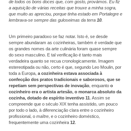
de todos os bons doces que, com gosto, provámos. Eu fiz
a aquisição de várias receitas que trouxe a minha sogra,
que muito as apreciou, porque tinha estado em Portalegre e
lembrava-se sempre das guloseimas da terra
10
.
Um primeiro paradoxo se faz notar. Isto é, se desde
sempre abundaram as cozinheiras, também é verdade que
os grandes nomes da arte culinária foram quase sempre
do sexo masculino. E tal verificação é tanto mais
verdadeira quanto se recua cronologicamente. Imagem
estereotipada ou não, certo é que, segundo Leo Moulin, por
toda a Europa,
a cozinheira estava associada à
confecção dos pratos tradicionais e saborosos, que se
repetiam sem perspectivas de inovação
, enquanto
o
cozinheiro era o artista artesão, o monarca absoluto da
cozinha, dotado de espírito inventivo 11
. Assim se
compreende que o século XIX tenha assistido, um pouco
por todo o lado, à diferenciação clara entre o cozinheiro
profissional, o
maître
, e o cozinheiro doméstico,
frequentemente uma cozinheira
12
.