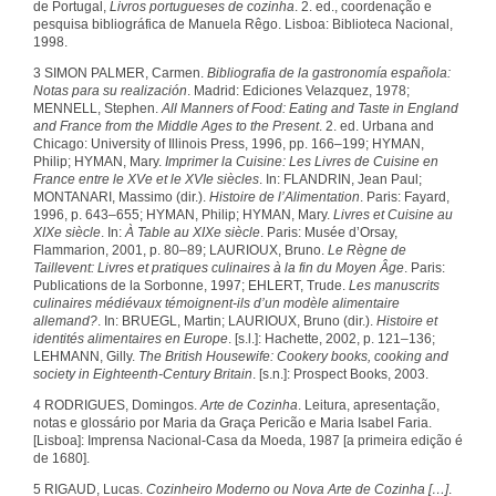
de Portugal,
Livros portugueses de cozinha
. 2. ed., coordenação e
pesquisa bibliográfica de Manuela Rêgo. Lisboa: Biblioteca Nacional,
1998.
3 SIMON PALMER, Carmen.
Bibliografia de la gastronomía española:
Notas para su realización
. Madrid: Ediciones Velazquez, 1978;
MENNELL, Stephen.
All Manners of Food: Eating and Taste in England
and France from the Middle Ages to the Present
. 2. ed. Urbana and
Chicago: University of Illinois Press, 1996, pp. 166–199; HYMAN,
Philip; HYMAN, Mary.
Imprimer la Cuisine: Les Livres de Cuisine en
France entre le XVe et le XVIe siècles
. In: FLANDRIN, Jean Paul;
MONTANARI, Massimo (dir.).
Histoire de l’Alimentation
. Paris: Fayard,
1996, p. 643–655; HYMAN, Philip; HYMAN, Mary.
Livres et Cuisine au
XIXe siècle
. In:
À Table au XIXe siècle
. Paris: Musée d’Orsay,
Flammarion, 2001, p. 80–89; LAURIOUX, Bruno.
Le Règne de
Taillevent: Livres et pratiques culinaires à la fin du Moyen Âge
. Paris:
Publications de la Sorbonne, 1997; EHLERT, Trude.
Les manuscrits
culinaires médiévaux témoignent-ils d’un modèle alimentaire
allemand?
. In: BRUEGL, Martin; LAURIOUX, Bruno (dir.).
Histoire et
identités alimentaires en Europe
. [s.l.]: Hachette, 2002, p. 121–136;
LEHMANN, Gilly.
The British Housewife: Cookery books, cooking and
society in Eighteenth-Century Britain
. [s.n.]: Prospect Books, 2003.
4 RODRIGUES, Domingos.
Arte de Cozinha
. Leitura, apresentação,
notas e glossário por Maria da Graça Pericão e Maria Isabel Faria.
[Lisboa]: Imprensa Nacional-Casa da Moeda, 1987 [a primeira edição é
de 1680].
5 RIGAUD, Lucas.
Cozinheiro Moderno ou Nova Arte de Cozinha […]
.