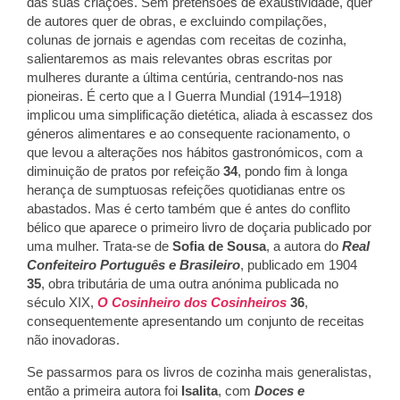
das suas criações. Sem pretensões de exaustividade, quer
de autores quer de obras, e excluindo compilações,
colunas de jornais e agendas com receitas de cozinha,
salientaremos as mais relevantes obras escritas por
mulheres durante a última centúria, centrando-nos nas
pioneiras. É certo que a I Guerra Mundial (1914–1918)
implicou uma simplificação dietética, aliada à escassez dos
géneros alimentares e ao consequente racionamento, o
que levou a alterações nos hábitos gastronómicos, com a
diminuição de pratos por refeição
34
, pondo fim à longa
herança de sumptuosas refeições quotidianas entre os
abastados. Mas é certo também que é antes do conflito
bélico que aparece o primeiro livro de doçaria publicado por
uma mulher. Trata-se de
Sofia de Sousa
, a autora do
Real
Confeiteiro Português e Brasileiro
, publicado em 1904
35
, obra tributária de uma outra anónima publicada no
século XIX,
O Cosinheiro dos Cosinheiros
36
,
consequentemente apresentando um conjunto de receitas
não inovadoras.
Se passarmos para os livros de cozinha mais generalistas,
então a primeira autora foi
Isalita
, com
Doces e