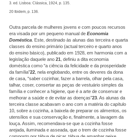
3. ed. Lisboa: Clássica, 1924, p. 135.
20 Ibidem, p. 136.
Outra parcela de mulheres jovens e com poucos recursos
era visada por um pequeno manual de
Economia
Doméstica
. Este, destinado às alunas das terceira e quarta
classes do ensino primário (actual terceiro e quarto anos
do ensino básico), publicado em 1928, em harmonia com a
legislação daquele ano
21
, definiu a dita economia
doméstica como “a ciência da felicidade e da prosperidade
da família”
22
, nela englobando, entre os deveres da dona
de casa, “saber cozinhar, fazer a barrela, olhar pela casa,
talhar, coser, consertar as peças de vestuário simples da
família e conhecer a higiene, que é a arte de conservar e
melhorar a saúde e de evitar as doenças”
23
. As alunas da
terceira classe acabavam o ano com a matéria do capítulo
10, sobre a cozinha, a baixela de preparar os alimentos, os
utensílios e sua conservação e, finalmente, a lavagem da
louça. Assim, recomendava-se que a cozinha fosse
arejada, iluminada e asseada, que o trem de cozinha fosse
composto por tábua de picar, tábua de amanhar peixe,