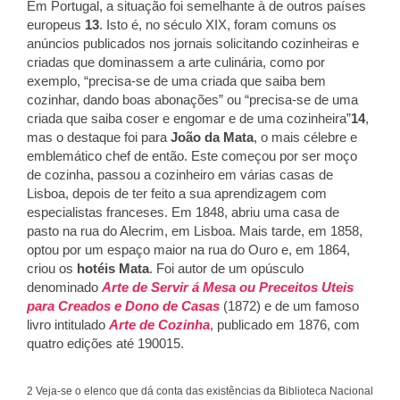
Em Portugal, a situação foi semelhante à de outros países
europeus
13
. Isto é, no século XIX, foram comuns os
anúncios publicados nos jornais solicitando cozinheiras e
criadas que dominassem a arte culinária, como por
exemplo, “precisa-se de uma criada que saiba bem
cozinhar, dando boas abonações” ou “precisa-se de uma
criada que saiba coser e engomar e de uma cozinheira”
14
,
mas o destaque foi para
João da Mata
, o mais célebre e
emblemático chef de então. Este começou por ser moço
de cozinha, passou a cozinheiro em várias casas de
Lisboa, depois de ter feito a sua aprendizagem com
especialistas franceses. Em 1848, abriu uma casa de
pasto na rua do Alecrim, em Lisboa. Mais tarde, em 1858,
optou por um espaço maior na rua do Ouro e, em 1864,
criou os
hotéis Mata
. Foi autor de um opúsculo
denominado
Arte de Servir á Mesa ou Preceitos Uteis
para Creados e Dono de Casas
(1872) e de um famoso
livro intitulado
Arte de Cozinha
, publicado em 1876, com
quatro edições até 190015.
2 Veja-se o elenco que dá conta das existências da Biblioteca Nacional