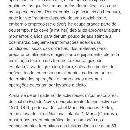
mulheres, as que faziam as tarefas domésticas e as que
as superintendem. Por exemplo, logo no início da brochura,
pode ler-se: “mesmo dispondo de uma cozinheira e,
embora o emprego (se o tiver) lhe ocupe grande parte do
seu tempo, não deve [a mulher] deixar de aproveitar alguns
momentos diários para dar um pouco de assistência à
cozinha”
32
. Seguem-se informações acerca das
condições físicas das cozinhas, dos materiais para
preparar os alimentos e higienizar o equipamento, além da
explicação técnica dos termos cozedura, guisado,
estufado, assado, grelhado, fritura, salteado e pontos de
açúcar, tendo em conta que alimentos poderiam sofrer
determinadas operações e como essas mesmas
operações deveriam ser levadas a efeito.
A análise de um caderno de actividades circumescolares,
do final do Estado Novo, concretamente do ano lectivo de
1970–1971, pertença de Isabel Maria Henriques Pedro,
então aluna do Liceu Nacional Infanta D. Maria (Coimbra),
mostra-nos a vertente prática da transmissão dos
conhecimentos formativos das futuras donas de casa
33
.