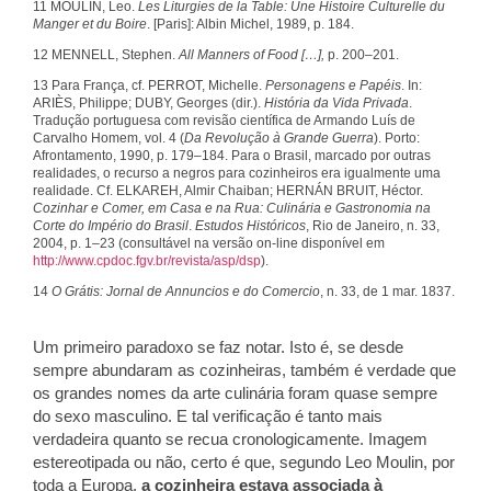
11 MOULIN, Leo.
Les Liturgies de la Table: Une Histoire Culturelle du
Manger et du Boire
. [Paris]: Albin Michel, 1989, p. 184.
12 MENNELL, Stephen.
All Manners of Food […],
p. 200–201.
13 Para França, cf. PERROT, Michelle.
Personagens e Papéis
. In:
ARIÈS, Philippe; DUBY, Georges (dir.).
História da Vida Privada
.
Tradução portuguesa com revisão científica de Armando Luís de
Carvalho Homem, vol. 4 (
Da Revolução à Grande Guerra
). Porto:
Afrontamento, 1990, p. 179–184. Para o Brasil, marcado por outras
realidades, o recurso a negros para cozinheiros era igualmente uma
realidade. Cf. ELKAREH, Almir Chaiban; HERNÁN BRUIT, Héctor.
Cozinhar e Comer, em Casa e na Rua: Culinária e Gastronomia na
Corte do Império do Brasil
.
Estudos Históricos
, Rio de Janeiro, n. 33,
2004, p. 1–23 (consultável na versão on-line disponível em
http://www.cpdoc.fgv.br/revista/asp/dsp
).
14
O Grátis: Jornal de Annuncios e do Comercio
, n. 33, de 1 mar. 1837.
Um primeiro paradoxo se faz notar. Isto é, se desde
sempre abundaram as cozinheiras, também é verdade que
os grandes nomes da arte culinária foram quase sempre
do sexo masculino. E tal verificação é tanto mais
verdadeira quanto se recua cronologicamente. Imagem
estereotipada ou não, certo é que, segundo Leo Moulin, por
toda a Europa,
a cozinheira estava associada à