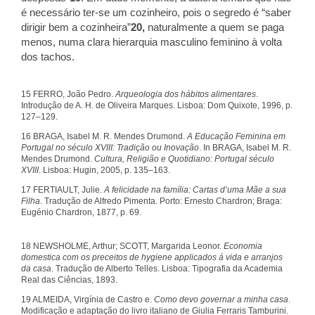
é necessário ter-se um cozinheiro, pois o segredo é “saber
dirigir bem a cozinheira”
20,
naturalmente a quem se paga
menos, numa clara hierarquia masculino feminino à volta
dos tachos.
15 FERRO, João Pedro.
Arqueologia dos hábitos alimentares
.
Introdução de A. H. de Oliveira Marques. Lisboa: Dom Quixote, 1996, p.
127–129.
16 BRAGA, Isabel M. R. Mendes Drumond.
A Educação Feminina em
Portugal no século XVIII: Tradição ou Inovação
. In BRAGA, Isabel M. R.
Mendes Drumond.
Cultura, Religião e Quotidiano: Portugal século
XVIII
. Lisboa: Hugin, 2005, p. 135–163.
17 FERTIAULT, Julie.
A felicidade na família: Cartas d’uma Mãe a sua
Filha
. Tradução de Alfredo Pimenta. Porto: Ernesto Chardron; Braga:
Eugénio Chardron, 1877, p. 69.
18 NEWSHOLME, Arthur; SCOTT, Margarida Leonor.
Economia
domestica com os preceitos de hygiene applicados á vida e arranjos
da casa
. Tradução de Alberto Telles. Lisboa: Tipografia da Academia
Real das Ciências, 1893.
19 ALMEIDA, Virgínia de Castro e.
Como devo governar a minha casa
.
Modificação e adaptação do livro italiano de Giulia Ferraris Tamburini.