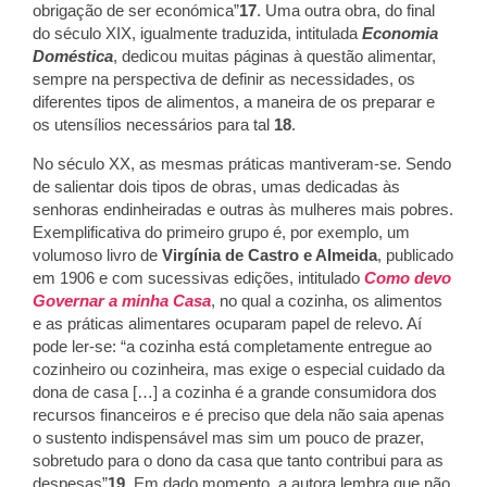
obrigação de ser económica”
17
. Uma outra obra, do final
do século XIX, igualmente traduzida, intitulada
Economia
Doméstica
, dedicou muitas páginas à questão alimentar,
sempre na perspectiva de definir as necessidades, os
diferentes tipos de alimentos, a maneira de os preparar e
os utensílios necessários para tal
18
.
No século XX, as mesmas práticas mantiveram-se. Sendo
de salientar dois tipos de obras, umas dedicadas às
senhoras endinheiradas e outras às mulheres mais pobres.
Exemplificativa do primeiro grupo é, por exemplo, um
volumoso livro de
Virgínia de Castro e Almeida
, publicado
em 1906 e com sucessivas edições, intitulado
Como devo
Governar a minha Casa
, no qual a cozinha, os alimentos
e as práticas alimentares ocuparam papel de relevo. Aí
pode ler-se: “a cozinha está completamente entregue ao
cozinheiro ou cozinheira, mas exige o especial cuidado da
dona de casa […] a cozinha é a grande consumidora dos
recursos financeiros e é preciso que dela não saia apenas
o sustento indispensável mas sim um pouco de prazer,
sobretudo para o dono da casa que tanto contribui para as
despesas”
19
. Em dado momento, a autora lembra que não