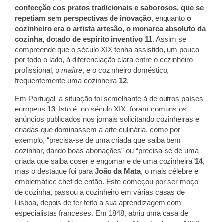
confecção dos pratos tradicionais e saborosos, que se
repetiam sem perspectivas de inovação
, enquanto
o
cozinheiro era o artista artesão, o monarca absoluto da
cozinha, dotado de espírito inventivo 11
. Assim se
compreende que o século XIX tenha assistido, um pouco
por todo o lado, à diferenciação clara entre o cozinheiro
profissional, o
maître
, e o cozinheiro doméstico,
frequentemente uma cozinheira
12
.
Em Portugal, a situação foi semelhante à de outros países
europeus
13
. Isto é, no século XIX, foram comuns os
anúncios publicados nos jornais solicitando cozinheiras e
criadas que dominassem a arte culinária, como por
exemplo, “precisa-se de uma criada que saiba bem
cozinhar, dando boas abonações” ou “precisa-se de uma
criada que saiba coser e engomar e de uma cozinheira”
14
,
mas o destaque foi para
João da Mata
, o mais célebre e
emblemático chef de então. Este começou por ser moço
de cozinha, passou a cozinheiro em várias casas de
Lisboa, depois de ter feito a sua aprendizagem com
especialistas franceses. Em 1848, abriu uma casa de