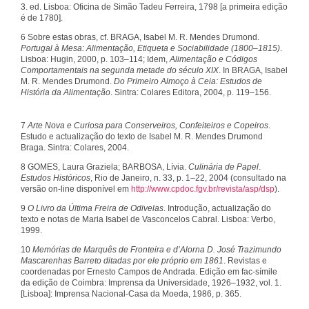
3. ed. Lisboa: Oficina de Simão Tadeu Ferreira, 1798 [a primeira edição
é de 1780].
6 Sobre estas obras, cf. BRAGA, Isabel M. R. Mendes Drumond.
Portugal à Mesa: Alimentação, Etiqueta e Sociabilidade (1800–1815)
.
Lisboa: Hugin, 2000, p. 103–114; Idem,
Alimentação e Códigos
Comportamentais na segunda metade do século XIX
. In BRAGA, Isabel
M. R. Mendes Drumond.
Do Primeiro Almoço à Ceia: Estudos de
História da Alimentação
. Sintra: Colares Editora, 2004, p. 119–156.
7
Arte Nova e Curiosa para Conserveiros, Confeiteiros e Copeiros
.
Estudo e actualização do texto de Isabel M. R. Mendes Drumond
Braga. Sintra: Colares, 2004.
8 GOMES, Laura Graziela; BARBOSA, Lívia.
Culinária de Papel
.
Estudos Históricos
, Rio de Janeiro, n. 33, p. 1–22, 2004 (consultado na
versão on-line disponível em
http://www.cpdoc.fgv.br/revista/asp/dsp
).
9
O Livro da Última Freira de Odivelas
. Introdução, actualização do
texto e notas de Maria Isabel de Vasconcelos Cabral. Lisboa: Verbo,
1999.
10
Memórias de Marquês de Fronteira e d’Alorna D. José Trazimundo
Mascarenhas Barreto ditadas por ele próprio em 1861
. Revistas e
coordenadas por Ernesto Campos de Andrada. Edição em fac-símile
da edição de Coimbra: Imprensa da Universidade, 1926–1932, vol. 1.
[Lisboa]: Imprensa Nacional-Casa da Moeda, 1986, p. 365.